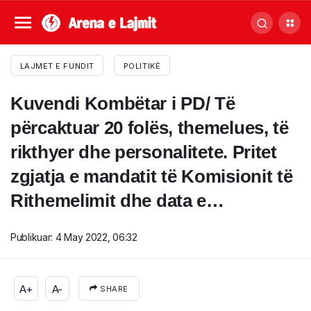
LAJMET E FUNDIT
POLITIKË
Kuvendi Kombëtar i PD/ Të
përcaktuar 20 folës, themelues, të
rikthyer dhe personalitete. Pritet
zgjatja e mandatit të Komisionit të
Rithemelimit dhe data e…
Publikuar:
4 May 2022, 06:32
A+
A-
SHARE