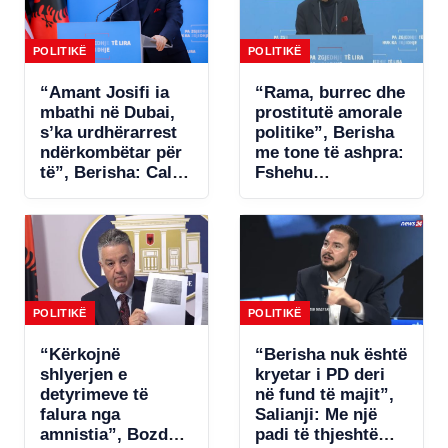
POLITIKË
POLITIKË
“Amant Josifi ia
“Rama, burrec dhe
mbathi në Dubai,
prostitutë amorale
s’ka urdhërarrest
politike”, Berisha
ndërkombëtar për
me tone të ashpra:
të”, Berisha: Call-
Fshehu
centrat plaçkitës
pjesëmarrjen në
janë fenomeni më
samitin në Spanjë!
kriminal në
Shqipëri
POLITIKË
POLITIKË
“Kërkojnë
“Berisha nuk është
shlyerjen e
kryetar i PD deri
detyrimeve të
në fund të majit”,
falura nga
Salianji: Me një
amnistia”, Bozdo
padi të thjeshtë