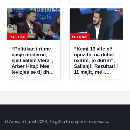
denoncon Tatimet:
zgjidhet ngërçi për
Po i bëhet presion
statutin, por s’ia
bizneseve.
jap këtë avantazh
Ministria e
Ramës (VIDEO)
Financave s’ka
miratuar aktet
nënligjore!
POLITIKË
POLITIKË
“Politikan i ri me
“Kemi 13 vite në
qasje moderne,
opozitë, na duhet
sjell vetëm vlera”,
nxitim, jo durim”,
Arbër Hitaj: Mes
Salianji: Rezultati i
lëvizjes së tij dhe
11 majit, më i
qasjes së
dobëti në dekada!
Berishës, zgjedh
U gabua me listat
Salianjin. Në
e deputetëve dhe…
Kavajë tregoi se…
© Arena e Lajmit 2026, Të gjitha të drejtat e rezervuara.