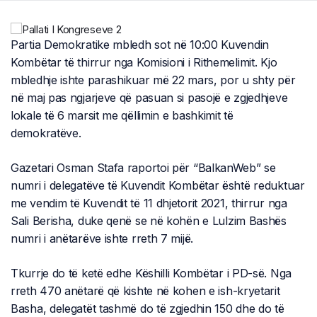
Partia Demokratike mbledh sot në 10:00 Kuvendin
Kombëtar të thirrur nga Komisioni i Rithemelimit. Kjo
mbledhje ishte parashikuar më 22 mars, por u shty për
në maj pas ngjarjeve që pasuan si pasojë e zgjedhjeve
lokale të 6 marsit me qëllimin e bashkimit të
demokratëve.
Gazetari Osman Stafa raportoi për “BalkanWeb” se
numri i delegatëve të Kuvendit Kombëtar është reduktuar
me vendim të Kuvendit të 11 dhjetorit 2021, thirrur nga
Sali Berisha, duke qenë se në kohën e Lulzim Bashës
numri i anëtarëve ishte rreth 7 mijë.
Tkurrje do të ketë edhe Këshilli Kombëtar i PD-së. Nga
rreth 470 anëtarë që kishte në kohen e ish-kryetarit
Basha, delegatët tashmë do të zgjedhin 150 dhe do të