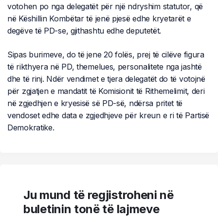
votohen po nga delegatët për një ndryshim statutor, që
në Këshillin Kombëtar të jenë pjesë edhe kryetarët e
degëve të PD-se, gjithashtu edhe deputetët.
Sipas burimeve, do të jene 20 folës, prej të cilëve figura
të rikthyera në PD, themelues, personalitete nga jashtë
dhe të rinj. Ndër vendimet e tjera delegatët do të votojnë
për zgjatjen e mandatit të Komisionit të Rithemelimit, deri
në zgjedhjen e kryesisë së PD-së, ndërsa pritet të
vendoset edhe data e zgjedhjeve për kreun e ri të Partisë
Demokratike.
Ju mund të regjistroheni në
buletinin tonë të lajmeve