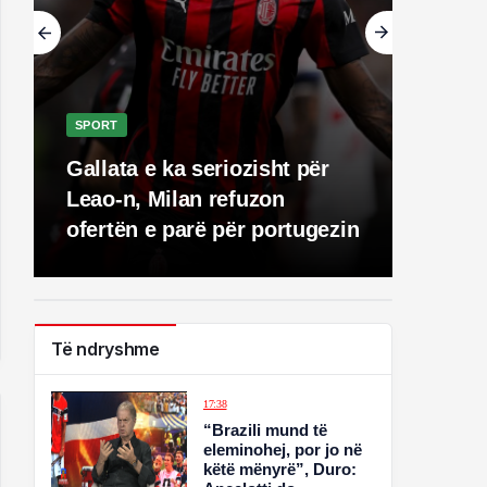
SPORT
Gallata e ka seriozisht për
Leao-n, Milan refuzon
ofertën e parë për portugezin
Të ndryshme
17:38
“Brazili mund të
eleminohej, por jo në
këtë mënyrë”, Duro: