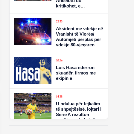
Ancelotti do
kritikohet, e
pafalshme si…
22:53
Aksident me vdekje në
Vranisht të Vlorës/
Automjeti përplas për
vdekje 80-vjeçaren
20:54
Luis Hasa ndërron
skuadër, firmos me
ekipin e
14:38
U ndalua për tejkalim
të shpejtësisë, lojtari i
Serie A rezulton
pozitiv me kokainë