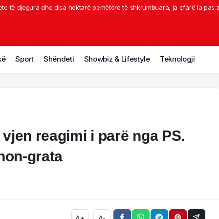
ete të djegura dhe disa hektarë pemëtore të shkrumbuara, ja çfarë la pas z
Golfit Shqiptar triumfon në Maltë. Përfaqësuesit: Kërkojmë mbështetje, nuk
seriozisht për Leao-n, Milan refuzon ofertën e parë për portugezin
jarri del jashtë kontrollit në masivin pyjor të Drenijës! Pas Ngrëçanit, pritet 
kë
Sport
Shëndeti
Showbiz & Lifestyle
Teknologji
kërkim ndërkombëtar për trafik droge, arrestohet në Durrës 40-vjeçari shqip
vjen reagimi i parë nga PS.
 non-grata
A+
A-