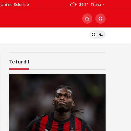
jarri në Selenicë
36.1 °
Tirana
 kemi fusha
ndërhyrja nga ajri
tar
Të fundit