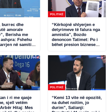
POLITIKË
 burrec dhe
“Kërkojnë shlyerjen e
tutë amorale
detyrimeve të falura nga
e”, Berisha me
amnistia”, Bozdo
ë ashpra: Fshehu
denoncon Tatimet: Po i
arrjen në samitin
bëhet presion bizneseve.
një!
Ministria e Financave
s’ka miratuar aktet
nënligjore!
POLITIKË
kan i ri me qasje
“Kemi 13 vite në opozitë,
e, sjell vetëm
na duhet nxitim, jo
 Arbër Hitaj: Mes
durim”, Salianji: