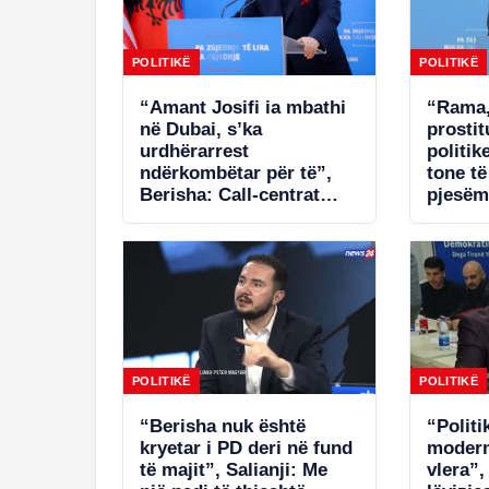
POLITIKË
POLITIKË
“Amant Josifi ia mbathi
“Rama,
në Dubai, s’ka
prosti
urdhërarrest
politik
ndërkombëtar për të”,
tone t
Berisha: Call-centrat
pjesëm
plaçkitës janë fenomeni
në Spa
më kriminal në Shqipëri
POLITIKË
POLITIKË
“Berisha nuk është
“Politi
kryetar i PD deri në fund
modern
të majit”, Salianji: Me
vlera”,