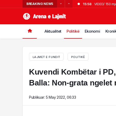
BREAKING NEWS
15:58
VIDEO/ 150 mj
15:54
Kombëtarja e 
14:46
Gallata e ka 
14:36
Mallakastër/ Z
Aktualitet
Politikë
Ekonomi
Kroni
14:14
I shpallur në 
LAJMET E FUNDIT
POLITIKË
Kuvendi Kombëtar i PD, 
Balla: Non-grata ngelet
Publikuar:
5 May 2022, 06:33