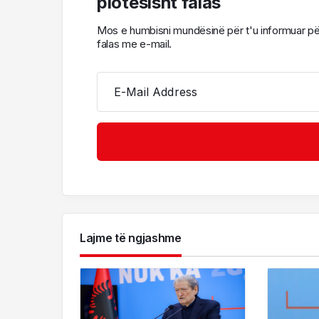
plotësisht falas
Mos e humbisni mundësinë për t'u informuar për l
falas me e-mail.
E-Mail Address
Lajme të ngjashme