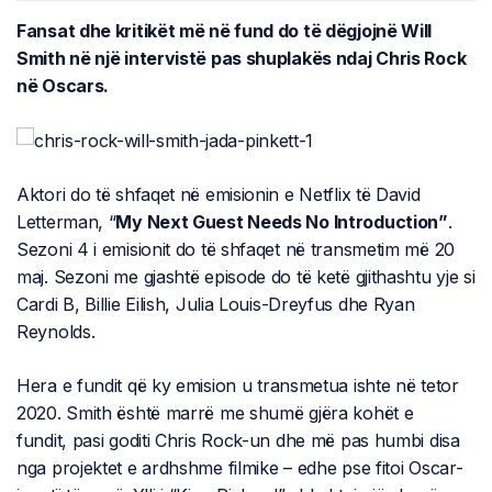
Fansat dhe kritikët më në fund do të dëgjojnë Will
Smith në një intervistë pas shuplakës ndaj Chris Rock
në Oscars.
Aktori do të shfaqet në emisionin e Netflix të David
Letterman, “
My Next Guest Needs No Introduction”
.
Sezoni 4 i emisionit do të shfaqet në transmetim më 20
maj. Sezoni me gjashtë episode do të ketë gjithashtu yje si
Cardi B, Billie Eilish, Julia Louis-Dreyfus dhe Ryan
Reynolds.
Hera e fundit që ky emision u transmetua ishte në tetor
2020. Smith është marrë me shumë gjëra kohët e
fundit, pasi goditi Chris Rock-un dhe më pas humbi disa
nga projektet e ardhshme filmike – edhe pse fitoi Oscar-