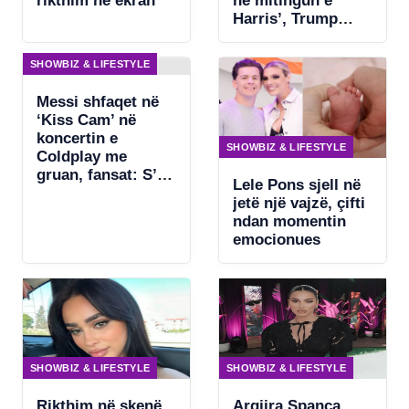
rikthim në ekran
në mitingun e
Harris’, Trump
kërkon ndjekje
penale për
SHOWBIZ & LIFESTYLE
Beyonce
Messi shfaqet në
‘Kiss Cam’ në
koncertin e
SHOWBIZ & LIFESTYLE
Coldplay me
gruan, fansat: S’ka
Lele Pons sjell në
asgjë për të
jetë një vajzë, çifti
fshehur
ndan momentin
emocionues
SHOWBIZ & LIFESTYLE
SHOWBIZ & LIFESTYLE
Rikthim në skenë
Argjira Spanca