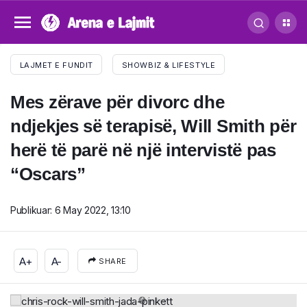
LAJMET E FUNDIT
SHOWBIZ & LIFESTYLE
Mes zërave për divorc dhe
ndjekjes së terapisë, Will Smith për
herë të parë në një intervistë pas
“Oscars”
Publikuar:
6 May 2022, 13:10
A+
A-
SHARE