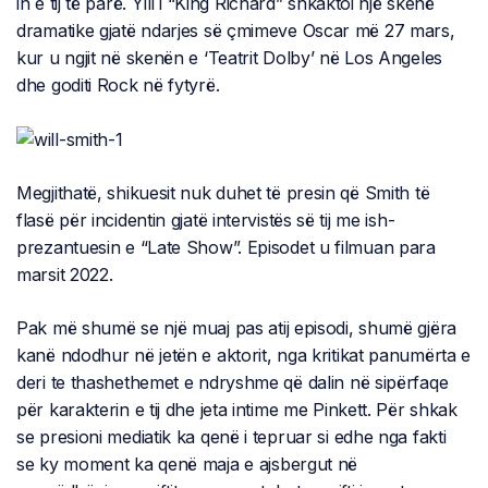
in e tij të parë. Ylli i “King Richard” shkaktoi një skenë
dramatike gjatë ndarjes së çmimeve Oscar më 27 mars,
kur u ngjit në skenën e ‘Teatrit Dolby’ në Los Angeles
dhe goditi Rock në fytyrë.
Megjithatë, shikuesit nuk duhet të presin që Smith të
flasë për incidentin gjatë intervistës së tij me ish-
prezantuesin e “Late Show”. Episodet u filmuan para
marsit 2022.
Pak më shumë se një muaj pas atij episodi, shumë gjëra
kanë ndodhur në jetën e aktorit, nga kritikat panumërta e
deri te thashethemet e ndryshme që dalin në sipërfaqe
për karakterin e tij dhe jeta intime me Pinkett. Për shkak
se presioni mediatik ka qenë i tepruar si edhe nga fakti
se ky moment ka qenë maja e ajsbergut në