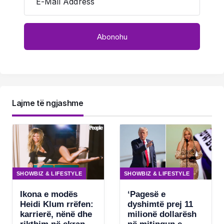
E-Mail Address
Lajme të ngjashme
SHOWBIZ & LIFESTYLE
SHOWBIZ & LIFESTYLE
Ikona e modës
‘Pagesë e
Heidi Klum rrëfen:
dyshimtë prej 11
karrierë, nënë dhe
milionë dollarësh