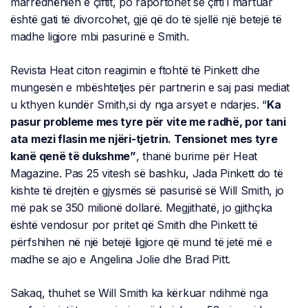
marrëdhënien e çiftit, po raportohet se çifti i martuar
është gati të divorcohet, gjë që do të sjellë një betejë të
madhe ligjore mbi pasurinë e Smith.
Revista Heat citon reagimin e ftohtë të Pinkett dhe
mungesën e mbështetjes për partnerin e saj pasi mediat
u kthyen kundër Smith,si dy nga arsyet e ndarjes. “
Ka
pasur probleme mes tyre për vite me radhë, por tani
ata mezi flasin me njëri-tjetrin. Tensionet mes tyre
kanë qenë të dukshme”
, thanë burime për Heat
Magazine. Pas 25 vitesh së bashku, Jada Pinkett do të
kishte të drejtën e gjysmës së pasurisë së Will Smith, jo
më pak se 350 milionë dollarë. Megjithatë, jo gjithçka
është vendosur por pritet që Smith dhe Pinkett të
përfshihen në një betejë ligjore që mund të jetë më e
madhe se ajo e Angelina Jolie dhe Brad Pitt.
Sakaq, thuhet se Will Smith ka kërkuar ndihmë nga