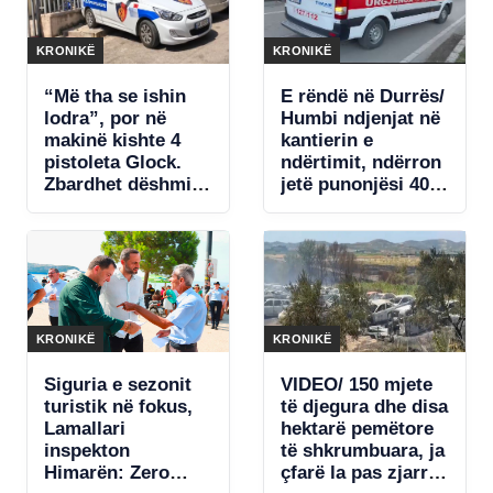
KRONIKË
KRONIKË
“Më tha se ishin
E rëndë në Durrës/
lodra”, por në
Humbi ndjenjat në
makinë kishte 4
kantierin e
pistoleta Glock.
ndërtimit, ndërron
Zbardhet dëshmia
jetë punonjësi 40-
e të arrestuarit në
vjeçar
Sarandë
KRONIKË
KRONIKË
Siguria e sezonit
VIDEO/ 150 mjete
turistik në fokus,
të djegura dhe disa
Lamallari
hektarë pemëtore
inspekton
të shkrumbuara, ja
Himarën: Zero
çfarë la pas zjarri