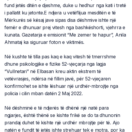
fund jetës ditën e djeshme, duke u hedhur nga kati i tretë
i pallatit ku jetonte.E ndjera u vetëflijua mesditën e të
Mërkurës së kësaj jave sipas disa dëshmive ishte një
femër e dhunuar prej vitesh nga bashkëshorti, vjehrra e
kunata. Gazetarja e emisionit “Me zemer te hapur”, Anila
Ahmataj ka siguruar foton e viktimës.
Në kushte të tilla pas kaq e kaq vitesh të tmerrshme
dhune psikologjike e fizike 52-vjeçarja nga lagja
“Vullnetari” në Elbasan kreu aktin ekstrem të
vetëvrasjes, ndërsa në fillim javë, për 52-vjeçaren
konfirmohet se ishte lëshuar një urdhër-mbrojtje nga
policia i cilin mban datën 2 Maj 2022.
Në dëshminë e të ndjerës të dhënë një natë para
ngjarjes, është thënë se kishte frikë se do ta dhunonin
prandaj duhet të kishte një urdhër mbrojtje për të. Ajo
natën e fundit të jetës ishte strehuar tek e motra, por ka