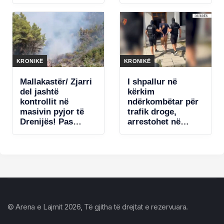
tolerancë ndaj
në Selenicë
shkeljeve!
KRONIKË
KRONIKË
Mallakastër/ Zjarri
I shpallur në
del jashtë
kërkim
kontrollit në
ndërkombëtar për
masivin pyjor të
trafik droge,
Drenijës! Pas
arrestohet në
Ngrëçanit, pritet
Durrës 40-vjeçari
ndërhyrja nga ajri
shqiptar
© Arena e Lajmit 2026, Të gjitha të drejtat e rezervuara.