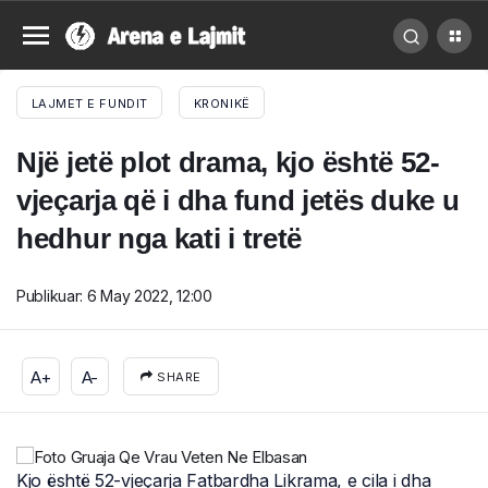
LAJMET E FUNDIT
KRONIKË
Një jetë plot drama, kjo është 52-
vjeçarja që i dha fund jetës duke u
hedhur nga kati i tretë
Publikuar:
6 May 2022, 12:00
A+
A-
SHARE
Kjo është 52-vjeçarja Fatbardha Likrama, e cila i dha