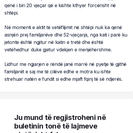
qenë i biri 20 vjeçar që e kishte kthyer forcërisht në
shtëpi.
Në momenti e aktit të vetëflijimit në shtëpi nuk ka qenë
asnjëri prej familjarëve dhe 52-vjeçarja, nga kati i parë ku
jetonte është ngjitur në katin e tretë dhe është
vetëhedhur duke gjetur vdekjen e menjëhershme.
Lidhur me ngjarjen e rëndë janë marrë në pyetje të gjithë
familjarët e saj me të cilëve edhe e motra ku ishte
strehuar natën e fundit si edhe mjaft fqinj të së ndjerës.
Ju mund të regjistroheni në
buletinin tonë të lajmeve