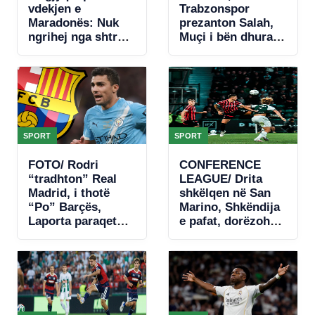
vdekjen e
Trabzonspor
Maradonës: Nuk
prezanton Salah,
ngrihej nga shtrati.
Muçi i bën dhuratë
Nuk donte të
numrin 10-të
hante, kishte
(VIDEO)
hequr dorë
SPORT
SPORT
FOTO/ Rodri
CONFERENCE
“tradhton” Real
LEAGUE/ Drita
Madrid, i thotë
shkëlqen në San
“Po” Barçës,
Marino, Shkëndija
Laporta paraqet
e pafat, dorëzohet
ofertën e parë
në fund (VIDEO)
zyrtare