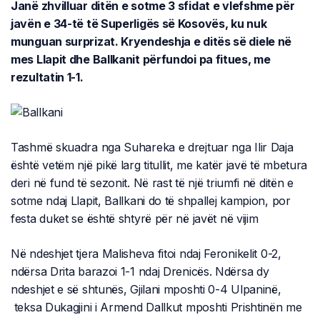
Janë zhvilluar ditën e sotme 3 sfidat e vlefshme për
javën e 34-të të Superligës së Kosovës, ku nuk
munguan surprizat. Kryendeshja e ditës së diele në
mes Llapit dhe Ballkanit përfundoi pa fitues, me
rezultatin 1-1.
Tashmë skuadra nga Suhareka e drejtuar nga Ilir Daja
është vetëm një pikë larg titullit, me katër javë të mbetura
deri në fund të sezonit. Në rast të një triumfi në ditën e
sotme ndaj Llapit, Ballkani do të shpallej kampion, por
festa duket se është shtyrë për në javët në vijim
Në ndeshjet tjera Malisheva fitoi ndaj Feronikelit 0-2,
ndërsa Drita barazoi 1-1 ndaj Drenicës. Ndërsa dy
ndeshjet e së shtunës, Gjilani mposhti 0-4 Ulpaninë,
teksa Dukagjini i Armend Dallkut mposhti Prishtinën me