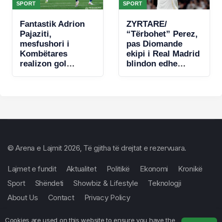
SPORT
SPORT
Fantastik Adrion
ZYRTARE/
Pajaziti,
“Tërbohet” Perez,
mesfushori i
pas Diomande
Kombëtares
ekipi i Real Madrid
realizon gol
blindon edhe
spektakolar në
Vinicius jr
Conference
League (VIDEO)
© Arena e Lajmit 2026, Të gjitha të drejtat e rezervuara.
Lajmet e fundit
Aktualitet
Politikë
Ekonomi
Kronikë
Sport
Shëndeti
Showbiz & Lifestyle
Teknologji
About Us
Contact
Privacy Policy
Cookies are used on this website to ensure you have the