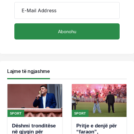
E-Mail Address
Lajme të ngjashme
SPORT
SPORT
Dëshmi tronditëse
Pritje e denjë për
në gjyqin për
“faraon”,