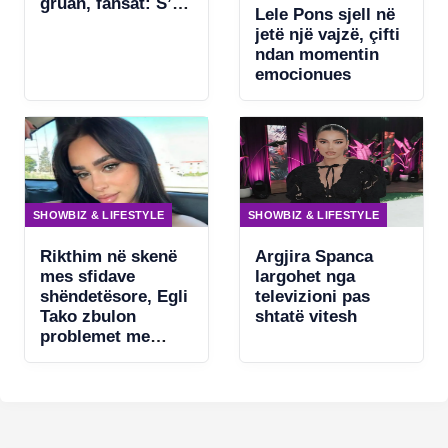
gruan, fansat: S’ka
Lele Pons sjell në
asgjë për të
jetë një vajzë, çifti
fshehur
ndan momentin
emocionues
SHOWBIZ & LIFESTYLE
SHOWBIZ & LIFESTYLE
Rikthim në skenë
Argjira Spanca
mes sfidave
largohet nga
shëndetësore, Egli
televizioni pas
Tako zbulon
shtatë vitesh
problemet me
zërin