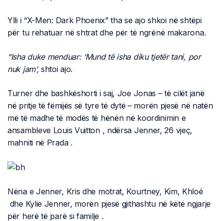
Ylli i “X-Men: Dark Phoenix” tha se ajo shkoi në shtëpi
për tu rehatuar në shtrat dhe për të ngrënë makarona.
“Isha duke menduar: ‘Mund të isha diku tjetër tani, por
nuk jam’,
shtoi ajo.
Turner dhe bashkëshorti i saj, Joe Jonas – të cilët janë
në pritje të fëmijës së tyre të dytë – morën pjesë në natën
më të madhe të modës të hënën në koordinimin e
ansambleve Louis Vuitton , ndërsa Jenner, 26 vjeç,
mahniti në Prada .
Nëna e Jenner, Kris dhe motrat, Kourtney, Kim, Khloé
dhe Kylie Jenner, morën pjesë gjithashtu në këtë ngjarje
për herë të parë si familje .