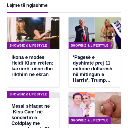
Lajme të ngjashme
SHOWBIZ & LIFESTYLE
SHOWBIZ & LIFESTYLE
Ikona e modës
‘Pagesë e
Heidi Klum rrëfen:
dyshimtë prej 11
karrierë, nënë dhe
milionë dollarësh
rikthim në ekran
në mitingun e
Harris’, Trump
kërkon ndjekje
penale për
SHOWBIZ & LIFESTYLE
Beyonce
Messi shfaqet në
‘Kiss Cam’ në
koncertin e
SHOWBIZ & LIFESTYLE
Coldplay me