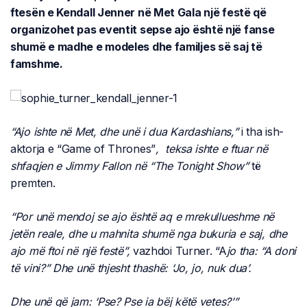
ftesën e Kendall Jenner në Met Gala një festë që
organizohet pas eventit sepse ajo është një fanse
shumë e madhe e modeles dhe familjes së saj të
famshme.
“Ajo ishte në Met, dhe unë i dua Kardashians,”
i tha ish-
aktorja e “Game of Thrones”
, teksa ishte e ftuar në
shfaqjen e Jimmy Fallon në “The Tonight Show”
të
premten.
“Por unë mendoj se ajo është aq e mrekullueshme në
jetën reale, dhe u mahnita shumë nga bukuria e saj, dhe
ajo më ftoi në një festë”,
vazhdoi Turner. “A
jo tha: “A doni
të vini?” Dhe unë thjesht thashë: ‘Jo, jo, nuk dua’.
Dhe unë që jam: ‘Pse? Pse ia bëj këtë vetes?’”