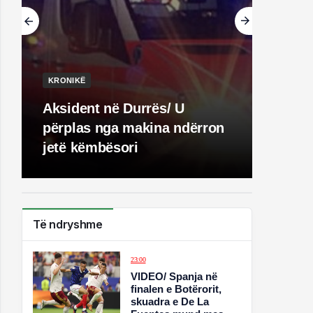
KRONIKË
Aksident në Durrës/ U
përplas nga makina ndërron
jetë këmbësori
Të ndryshme
23:00
VIDEO/ Spanja në
finalen e Botërorit,
skuadra e De La