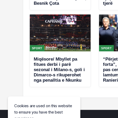
Besnik Çota
tjerë
SPORT
SPORT
Miqësore/ Mbyllet pa
“Përje
fitues derbi i parë
forta”,
sezonal i Milano-s, goli i
pas ce
Dimarco-s rikuperohet
lamtum
nga penalltia e Nkunku
Ranier
përshë
Cookies are used on this website
to ensure you have the best