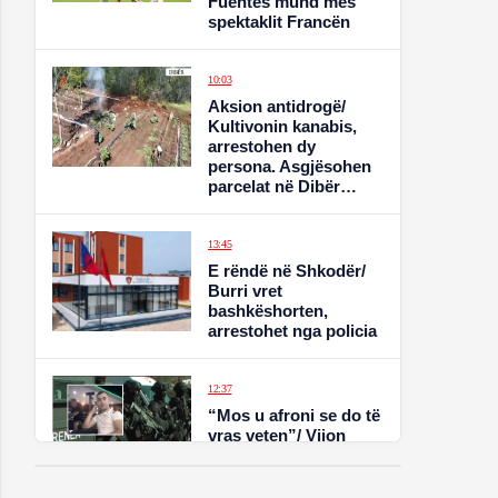
Fuentes mund mes
spektaklit Francën
10:03
Aksion antidrogë/
Kultivonin kanabis,
arrestohen dy
persona. Asgjësohen
parcelat në Dibër
(VIDEO)
13:45
E rëndë në Shkodër/
Burri vret
bashkëshorten,
arrestohet nga policia
12:37
“Mos u afroni se do të
vras veten”/ Vijon
negociata për
dorëzimin e Refit
Buzit, drejtori i