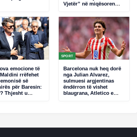
Vjetër” në miqësoren
ndaj Chelsea-t
SPORT
tova emocione të
Barcelona nuk heq dorë
 Maldini rrëfehet
nga Julian Alvarez,
remonisë së
sulmuesi argjentinas
irës për Baresin:
ëndërron të vishet
i? Thjesht u
blaugrana, Atletico e
ndetëm
konsideron të
pashitshëm