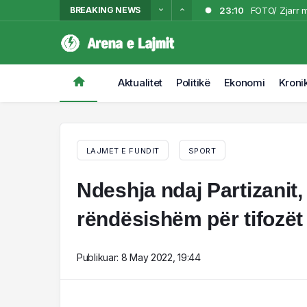
BREAKING NEWS
23:10
FOTO/ Zjarr m
23:04
Shuhet një em
22:48
Aksident në 
22:15
VIDEO/ Përfsh
Aktualitet
Politikë
Ekonomi
Kroni
21:53
Zjarri përhape
LAJMET E FUNDIT
SPORT
Ndeshja ndaj Partizanit, 
rëndësishëm për tifozët
Publikuar:
8 May 2022, 19:44