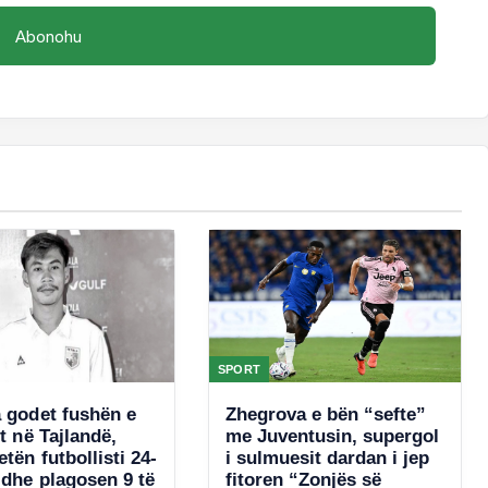
SPORT
a godet fushën e
Zhegrova e bën “sefte”
it në Tajlandë,
me Juventusin, supergol
tën futbollisti 24-
i sulmuesit dardan i jep
 dhe plagosen 9 të
fitoren “Zonjës së