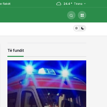
e flakët
24.4 °
Tirana
Sopotit, Besnik Çota
gjarja
ë Dibër
Të fundit