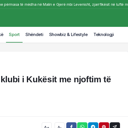
e përmasa të mëdha në Malin e Gjerë mbi Levenisht, zjarrfikësit në luftë m
ër i madh i futbollit librazhdas, ndërron jetë ish-kapiteni dhe ish-trajneri i 
Durrës/ U përplas nga makina ndërron jetë këmbësori
ihet nga flakët makina në Tiranë, shkrumbohet nga zjarri. Pamje nga vendn
kë
Sport
Shëndeti
Showbiz & Lifestyle
Teknologji
t me shpejtësi/ Rrezikohen disa banesa, situata kritike në fshatin Pocest n
klubi i Kukësit me njoftim të
A+
A-