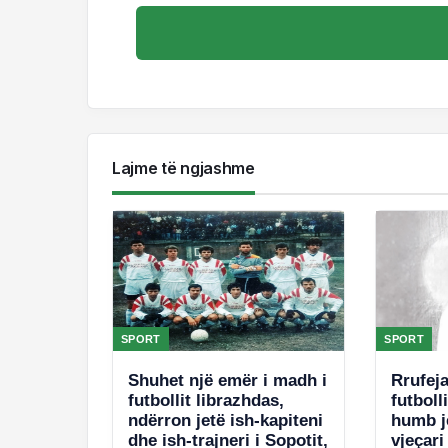
Lajme të ngjashme
SPORT
SPORT
Shuhet një emër i madh i
Rrufej
futbollit librazhdas,
futboll
ndërron jetë ish-kapiteni
humb je
dhe ish-trajneri i Sopotit,
vjeçari