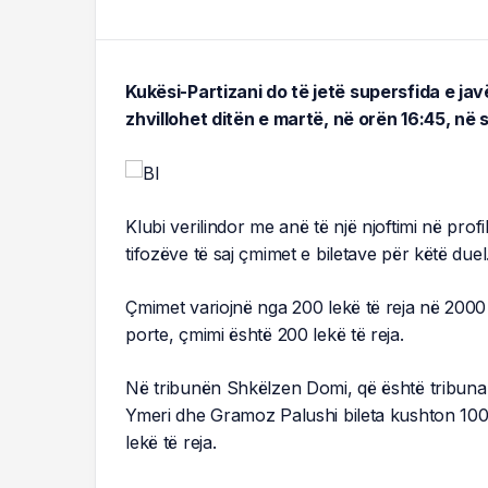
Kukësi-Partizani do të jetë supersfida e jav
zhvillohet ditën e martë, në orën 16:45, në
Klubi verilindor me anë të një njoftimi në profil
tifozëve të saj çmimet e biletave për këtë duel
Çmimet variojnë nga 200 lekë të reja në 2000
porte, çmimi është 200 lekë të reja.
Në tribunën Shkëlzen Domi, që është tribuna p
Ymeri dhe Gramoz Palushi bileta kushton 1000
lekë të reja.