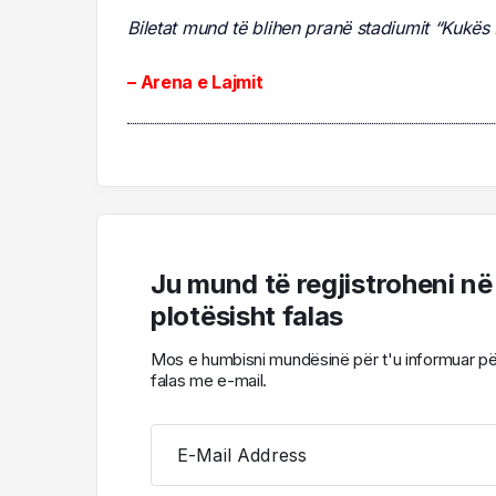
Biletat mund të blihen pranë stadiumit “Kukës 
– Arena e Lajmit
Ju mund të regjistroheni në
plotësisht falas
Mos e humbisni mundësinë për t'u informuar për l
falas me e-mail.
E-Mail Address