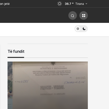
on jetë
36.7 °
Tirana
0 mijë lekë
 mijë lekë
ë Kristjan Sterjos pranë mitropolisë
Të fundit