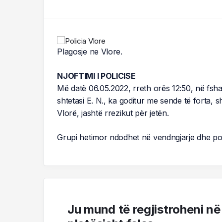
Plagosje ne Vlore.
NJOFTIMI I POLICISE
Më datë 06.05.2022, rreth orës 12:50, në fsh
shtetasi E. N., ka goditur me sende të forta, sht
Vlorë, jashtë rrezikut për jetën.
Grupi hetimor ndodhet në vendngjarje dhe po 
Ju mund të regjistroheni në