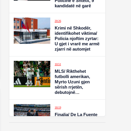
Policinë e Shtetit, 9
kandidatë në garë
20:26
Krimi në Shkodër,
identifikohet viktima/
Policia njoftim zyrtar:
U gjet i vrarë me armë
zjarri në automjet
10:51
MLS/ Rikthehet
futbolli amerikan,
Myrto Uzuni gjen
sërish rrjetën,
debutojnë
Lewandovski dhe
Griezmann
18:19
Finalja/ De La Fuente
për sjelljen e
argjentinasve: E
papranueshme dhe e