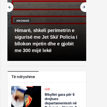
KRONIKË
Himarë, shkeli perimetrin e
sigurisë me Jet Ski/ Policia i
bllokon mjetin dhe e gjobit
me 300 mijë lekë
Të ndryshme
11:00
Mbyllet gara për 6
drejtues
departamentesh në