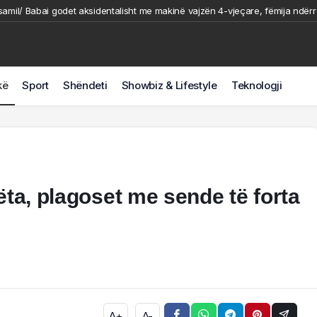
samil/ Babai godet aksidentalisht me makinë vajzën 4-vjeçare, fëmija ndërr
 mbyteshin në det/ Shpëtohen 2 pushues në Velipojë
 perimetrin e sigurisë me Jet Ski/ Policia i bllokon mjetin dhe e gjobit me 30
perimetrin e sigurisë me Jet Ski/ Policia i bllokon mjetin dhe e gjobit me 300
kë
Sport
Shëndeti
Showbiz & Lifestyle
Teknologji
-vjeçarin me armë zjarri dhe u fsheh për rreth 6 orë/ Momenti i arrestimit t
ëta, plagoset me sende të forta
A+
A-