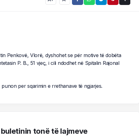
atin Penkovë, Vlorë, dyshohet se për motive të dobëta
etasin P. B., 51 vjeç, i cili ndodhet në Spitalin Rajonal
punon per sqarimin e rrethanave të ngjarjes.
 buletinin tonë të lajmeve