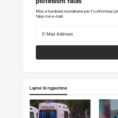
plotësisht falas
Mos e humbisni mundësinë për t'u informuar për l
falas me e-mail.
E-Mail Address
Lajme të ngjashme