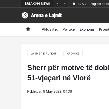
BREAKING NEWS
12:09
Tragjedi në K
11:47
Rrezikonin të
11:23
Himarë, shkeli
11:01
Himarë, shkeli 
Aktualitet
Politikë
Ekonomi
Kroni
10:39
VIDEO- Vrau 21
në Korçë
LAJMET E FUNDIT
KRONIKË
Sherr për motive të dob
51-vjeçari në Vlorë
Publikuar:
9 May 2022, 04:36