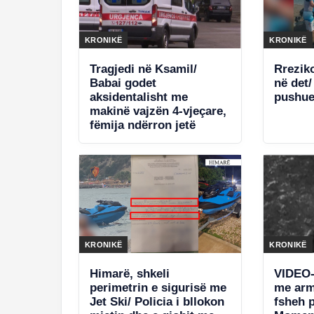
KRONIKË
KRONIKË
Tragjedi në Ksamil/
Rrezik
Babai godet
në det
aksidentalisht me
pushue
makinë vajzën 4-vjeçare,
fëmija ndërron jetë
KRONIKË
KRONIKË
Himarë, shkeli
VIDEO-
perimetrin e sigurisë me
me arm
Jet Ski/ Policia i bllokon
fsheh p