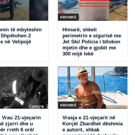
KRONIKË
onin të mbyteshin
Himarë, shkeli
/ Shpëtohen 2
perimetrin e sigurisë me
s në Velipojë
Jet Ski/ Policia i bllokon
mjetin dhe e gjobit me
300 mijë lekë
KRONIKË
 Vrau 21-vjeçarin
Vrasja e 21-vjeçarit në
ë zjarri dhe u
Korçë/ Zbardhet dëshmia
ër rreth 6 orë/
e autorit, shkak