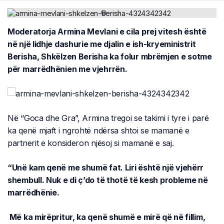
Moderatorja Armina Mevlani e cila prej vitesh është
në një lidhje dashurie me djalin e ish-kryeministrit
Berisha, Shkëlzen Berisha ka folur mbrëmjen e sotme
për marrëdhënien me vjehrrën.
Në “Goca dhe Gra”, Armina tregoi se takimi i tyre i parë
ka qenë mjaft i ngrohtë ndërsa shtoi se mamanë e
partnerit e konsideron njësoj si mamanë e saj.
“Unë kam qenë me shumë fat. Liri është një vjehërr
shembull. Nuk e di ç’do të thotë të kesh probleme në
marrëdhënie.
Më ka mirëpritur, ka qenë shumë e mirë që në fillim,