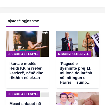
Lajme të ngjashme
SHOWBIZ & LIFESTYLE
SHOWBIZ & LIFESTYLE
Ikona e modës
‘Pagesë e
Heidi Klum rrëfen:
dyshimtë prej 11
karrierë, nënë dhe
milionë dollarësh
rikthim në ekran
në mitingun e
Harris’, Trump
kërkon ndjekje
penale për
SHOWBIZ & LIFESTYLE
Beyonce
Messi shfaqet në