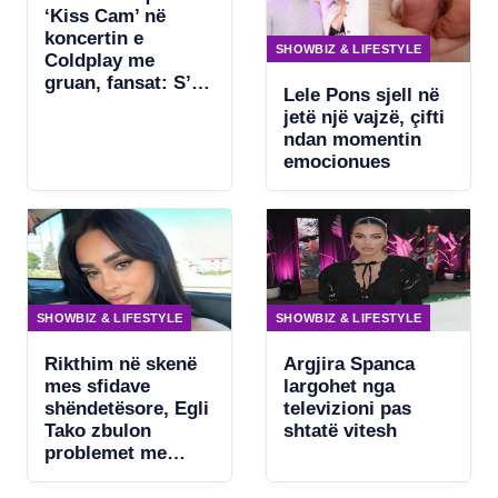
‘Kiss Cam’ në
koncertin e
SHOWBIZ & LIFESTYLE
Coldplay me
gruan, fansat: S’ka
Lele Pons sjell në
asgjë për të
jetë një vajzë, çifti
fshehur
ndan momentin
emocionues
SHOWBIZ & LIFESTYLE
SHOWBIZ & LIFESTYLE
Rikthim në skenë
Argjira Spanca
mes sfidave
largohet nga
shëndetësore, Egli
televizioni pas
Tako zbulon
shtatë vitesh
problemet me
zërin