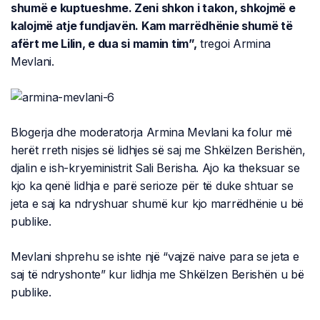
shumë e kuptueshme. Zeni shkon i takon, shkojmë e
kalojmë atje fundjavën. Kam marrëdhënie shumë të
afërt me Lilin, e dua si mamin tim”,
tregoi Armina
Mevlani.
Blogerja dhe moderatorja Armina Mevlani ka folur më
herët rreth nisjes së lidhjes së saj me Shkëlzen Berishën,
djalin e ish-kryeministrit Sali Berisha. Ajo ka theksuar se
kjo ka qenë lidhja e parë serioze për të duke shtuar se
jeta e saj ka ndryshuar shumë kur kjo marrëdhënie u bë
publike.
Mevlani shprehu se ishte një “vajzë naive para se jeta e
saj të ndryshonte” kur lidhja me Shkëlzen Berishën u bë
publike.