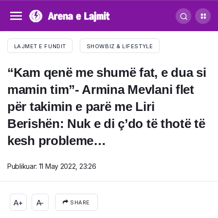
LAJMET E FUNDIT
SHOWBIZ & LIFESTYLE
“Kam qenë me shumë fat, e dua si
mamin tim”- Armina Mevlani flet
për takimin e parë me Liri
Berishën: Nuk e di ç’do të thotë të
kesh probleme…
Publikuar:
11 May 2022, 23:26
A+
A-
SHARE