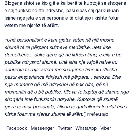
Blogerja shtoi se kjo gjë e ka bërë të kuptojë se shoqëria
e saj funksiononte ndryshe, pasi sipas saj qarkulluan
lajme nga jeta e saj personale të cilat ajo i kishte folur
vetëm me njerëz të afërt.
“Unë personalisht e kam gjetur veten në një moshë
shumë të re përpara sulmeve mediatike. Jeta ime
domethënë… duke qenë që në lidhjen time, e cila u bë
publike ndryshoi shumë. Unë isha një vajzë naive ku
adhuroja të rrija vetëm me shoqërinë time ku s’kisha
pasur eksperienca lidhjesh më përpara… serioze. Dhe
nga momenti që më ndryshoi në pak ditë, që në
momentin që u bë publike, fillova të kuptoj që shumë nga
shoqëria ime funksionin ndryshe. Kuptova që shumë
gjëra të miat personale, filluan të qarkullonin të cilat unë i
kisha folur me njerëz shumë të afërt.”,
rrëfeu ajo.
Facebook
Messenger
Twitter
WhatsApp
Viber