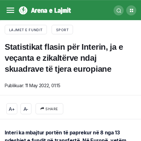
LAJMET E FUNDIT
SPORT
Statistikat flasin për Interin, ja e
veçanta e zikaltërve ndaj
skuadrave të tjera europiane
Publikuar:
11 May 2022, 01:15
A+
A-
SHARE
Interi ka mbajtur portën të paprekur në 8 nga 13
ndeshjet e fundit në transfertë. Në Europë, vetëm