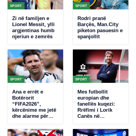
SPORT
SPORT
Zi në familjen e
Rodri pranë
Lionel Messit, ylli
Barçës, Man.City
argjentinas humb
piketon pasuesin e
njeriun e zemrës
spanjollit
SPORT
SPORT
Ana e errët e
Mes futbollit
Botërorit
europian dhe
“FIFA2026”,
fanellës kuqezi:
kërcënime me jetë
Rrëfimi i Lorik
dhe alarme për
Canës në
bombë, zbulohet
“Legjendat flasin”
plani për të vrarë
Leo Messin