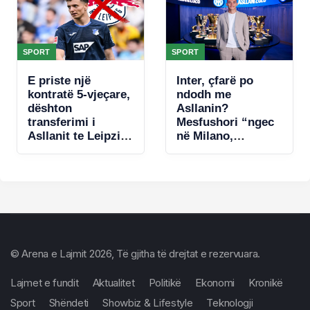
SPORT
SPORT
E priste një
Inter, çfarë po
kontratë 5-vjeçare,
ndodh me
dështon
Asllanin?
transferimi i
Mesfushori “ngec
Asllanit te Leipzig,
në Milano,
zbulohet arsyeja
mungojnë ofertat
© Arena e Lajmit 2026, Të gjitha të drejtat e rezervuara.
Lajmet e fundit
Aktualitet
Politikë
Ekonomi
Kronikë
Sport
Shëndeti
Showbiz & Lifestyle
Teknologji