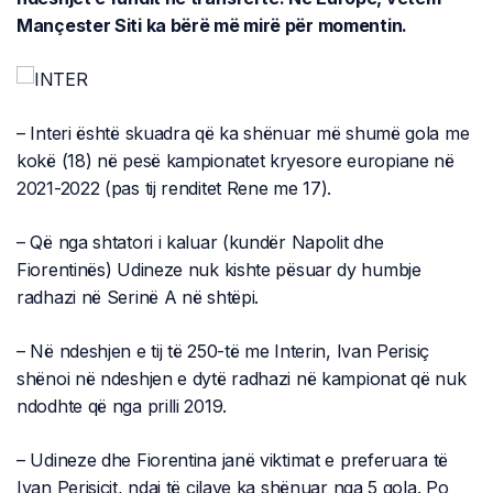
Mançester Siti ka bërë më mirë për momentin.
– Interi është skuadra që ka shënuar më shumë gola me
kokë (18) në pesë kampionatet kryesore europiane në
2021-2022 (pas tij renditet Rene me 17).
– Që nga shtatori i kaluar (kundër Napolit dhe
Fiorentinës) Udineze nuk kishte pësuar dy humbje
radhazi në Serinë A në shtëpi.
– Në ndeshjen e tij të 250-të me Interin, Ivan Perisiç
shënoi në ndeshjen e dytë radhazi në kampionat që nuk
ndodhte që nga prilli 2019.
– Udineze dhe Fiorentina janë viktimat e preferuara të
Ivan Perisiçit, ndaj të cilave ka shënuar nga 5 gola. Po