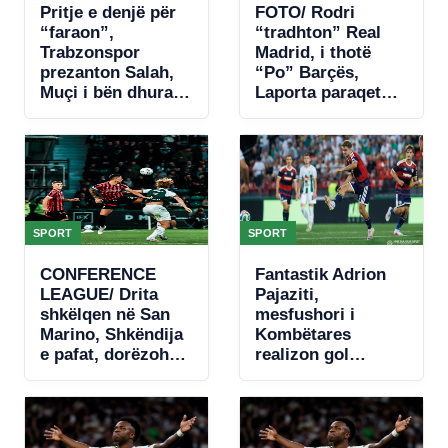
Pritje e denjë për
FOTO/ Rodri
“faraon”,
“tradhton” Real
Trabzonspor
Madrid, i thotë
prezanton Salah,
“Po” Barçës,
Muçi i bën dhuratë
Laporta paraqet
numrin 10-të
ofertën e parë
(VIDEO)
zyrtare
SPORT
SPORT
CONFERENCE
Fantastik Adrion
LEAGUE/ Drita
Pajaziti,
shkëlqen në San
mesfushori i
Marino, Shkëndija
Kombëtares
e pafat, dorëzohet
realizon gol
në fund (VIDEO)
spektakolar në
Conference
League (VIDEO)