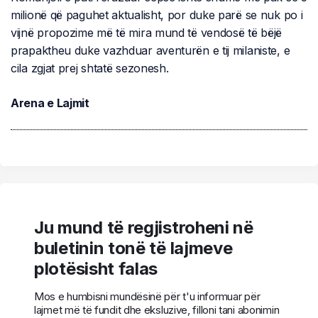
milionë që paguhet aktualisht, por duke parë se nuk po i
vijnë propozime më të mira mund të vendosë të bëjë
prapaktheu duke vazhduar aventurën e tij milaniste, e
cila zgjat prej shtatë sezonesh.
Arena e Lajmit
Ju mund të regjistroheni në
buletinin tonë të lajmeve
plotësisht falas
Mos e humbisni mundësinë për t'u informuar për
lajmet më të fundit dhe eksluzive, filloni tani abonimin