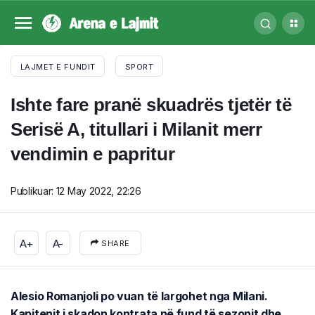
LAJMET E FUNDIT
SPORT
Ishte fare pranë skuadrës tjetër të
Serisë A, titullari i Milanit merr
vendimin e papritur
Publikuar:
12 May 2022, 22:26
A+
A-
SHARE
Alesio Romanjoli po vuan të largohet nga Milani.
Kapitenit i skadon kontrata në fund të sezonit dhe