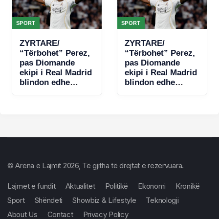
SPORT
SPORT
ZYRTARE/
ZYRTARE/
“Tërbohet” Perez,
“Tërbohet” Perez,
pas Diomande
pas Diomande
ekipi i Real Madrid
ekipi i Real Madrid
blindon edhe
blindon edhe
Vinicius jr
Vinicius jr
© Arena e Lajmit 2026, Të gjitha të drejtat e rezervuara.
Lajmet e fundit
Aktualitet
Politikë
Ekonomi
Kronikë
Sport
Shëndeti
Showbiz & Lifestyle
Teknologji
About Us
Contact
Privacy Policy