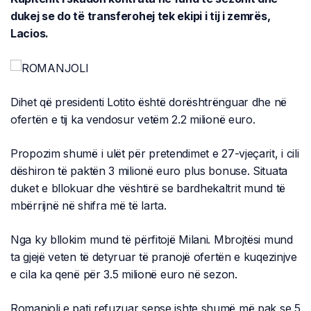
dukej se do të transferohej tek ekipi i tij i zemrës,
Lacios.
Dihet që presidenti Lotito është dorështrënguar dhe në
ofertën e tij ka vendosur vetëm 2.2 milionë euro.
Propozim shumë i ulët për pretendimet e 27-vjeçarit, i cili
dëshiron të paktën 3 milionë euro plus bonuse. Situata
duket e bllokuar dhe vështirë se bardhekaltrit mund të
mbërrijnë në shifra më të larta.
Nga ky bllokim mund të përfitojë Milani. Mbrojtësi mund
ta gjejë veten të detyruar të pranojë ofertën e kuqezinjve
e cila ka qenë për 3.5 milionë euro në sezon.
Romanjoli e pati refuzuar sepse ishte shumë më pak se 5