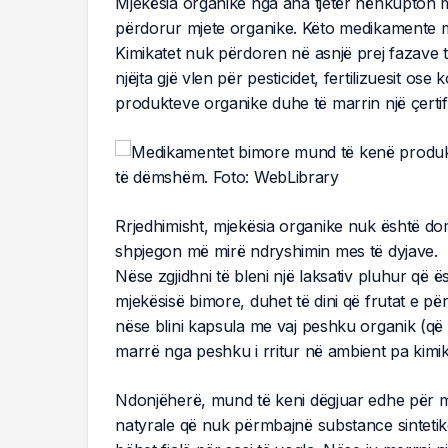
Mjekësia organike nga ana tjetër nënkupton 
përdorur mjete organike. Këto medikamente 
Kimikatet nuk përdoren në asnjë prej fazave 
njëjta gjë vlen për pesticidet, fertilizuesit ose
produkteve organike duhe të marrin një çertifi
Rrjedhimisht, mjekësia organike nuk është d
shpjegon më mirë ndryshimin mes të dyjave.
Nëse zgjidhni të bleni një laksativ pluhur që ës
mjekësisë bimore, duhet të dini që frutat e pë
nëse blini kapsula me vaj peshku organik (që 
marrë nga peshku i rritur në ambient pa kimik
Ndonjëherë, mund të keni dëgjuar edhe për mj
natyrale që nuk përmbajnë substance sinteti