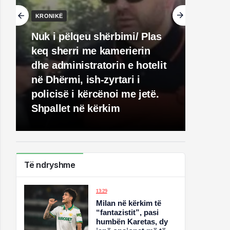
KRONIKË
Nuk i pëlqeu shërbimi/ Plas
keq sherri me kamerierin
dhe administratorin e hotelit
në Dhërmi, ish-zyrtari i
policisë i kërcënoi me jetë.
Shpallet në kërkim
Të ndryshme
13:29
Milan në kërkim të
“fantazistit”, pasi
humbën Karetas, dy