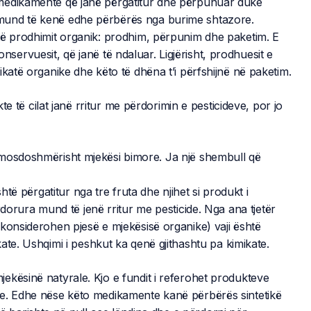
medikamente që janë përgatitur dhe përpunuar duke
mund të kenë edhe përbërës nga burime shtazore.
të prodhimit organik: prodhim, përpunim dhe paketim. E
 konservuesit, që janë të ndaluar. Ligjërisht, prodhuesit e
katë organike dhe këto të dhëna t’i përfshijnë në paketim.
omosdoshmërisht mjekësi bimore. Ja një shembull që
htë përgatitur nga tre fruta dhe njihet si produkt i
rdorura mund të jenë rritur me pesticide. Nga ana tjetër
konsiderohen pjesë e mjekësisë organike) vaji është
ate. Ushqimi i peshkut ka qenë gjithashtu pa kimikate.
ekësinë natyrale. Kjo e fundit i referohet produkteve
ke. Edhe nëse këto medikamente kanë përbërës sintetikë