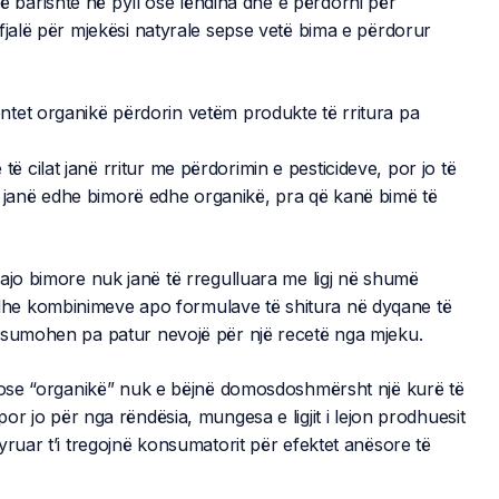
një barishte në pyll ose lëndina dhe e përdorni për
fjalë për mjekësi natyrale sepse vetë bima e përdorur
tet organikë përdorin vetëm produkte të rritura pa
cilat janë rritur me përdorimin e pesticideve, por jo të
janë edhe bimorë edhe organikë, pra që kanë bimë të
ajo bimore nuk janë të rregulluara me ligj në shumë
he kombinimeve apo formulave të shitura në dyqane të
onsumohen pa patur nevojë për një recetë nga mjeku.
” ose “organikë” nuk e bëjnë domosdoshmërsht një kurë të
r jo për nga rëndësia, mungesa e ligjit i lejon prodhuesit
yruar t’i tregojnë konsumatorit për efektet anësore të