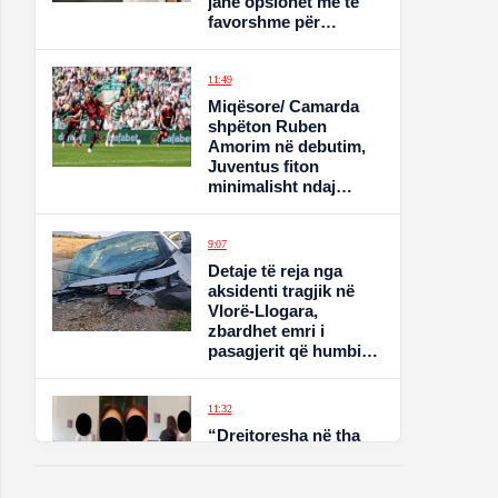
janë opsionet më të
favorshme për
kuqezinjtë
11:49
Miqësore/ Camarda
shpëton Ruben
Amorim në debutim,
Juventus fiton
minimalisht ndaj
belgëve të Standard
Liege
9:07
Detaje të reja nga
aksidenti tragjik në
Vlorë-Llogara,
zbardhet emri i
pasagjerit që humbi
jetën, 4 persona në
spital
11:32
“Drejtoresha në tha
‘zhdukuni’, psikologia
e shkollës qeshte me
ne”/ Nëna e një prej