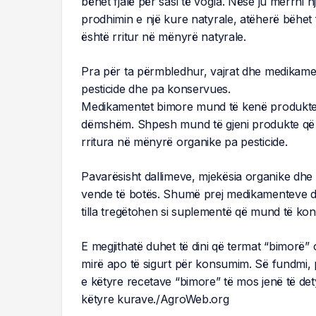
bëhet fjalë për sasi të vogla. Nëse ju merrni 
prodhimin e një kure natyrale, atëherë bëhet 
është rritur në mënyrë natyrale.
Pra për ta përmbledhur, vajrat dhe medikamen
pesticide dhe pa konservues.
Medikamentet bimore mund të kenë produkte të 
dëmshëm. Shpesh mund të gjeni produkte që 
rritura në mënyrë organike pa pesticide.
Pavarësisht dallimeve, mjekësia organike dhe 
vende të botës. Shumë prej medikamenteve d
tilla tregëtohen si suplementë që mund të k
E megjithatë duhet të dini që termat “bimorë
mirë apo të sigurt për konsumim. Së fundmi, po
e këtyre recetave “bimore” të mos jenë të det
këtyre kurave./AgroWeb.org