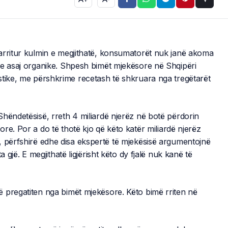
arritur kulmin e megjithatë, konsumatorët nuk janë akoma
he asaj organike. Shpesh bimët mjekësore në Shqipëri
stike, me përshkrime recetash të shkruara nga tregëtarët
hëndetësisë, rreth 4 miliardë njerëz në botë përdorin
re. Por a do të thotë kjo që këto katër miliardë njerëz
, përfshirë edhe disa ekspertë të mjekësisë argumentojnë
 gjë. E megjithatë ligjërisht këto dy fjalë nuk kanë të
 pregatiten nga bimët mjekësore. Këto bimë rriten në