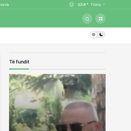
osova
23.9 °
Tirana
 por paguajnë gabimet në mbrojtje
i, ish-zyrtari i policisë i kërcënoi
hohet
rrestuarit në Sarandë
Të fundit