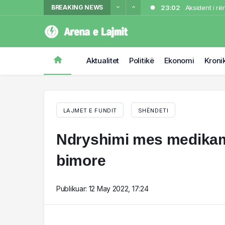
BREAKING NEWS
23:02
Aksident i rë
22:34
Partizani tri
21:54
Nuk i pëlqeu s
21:32
me jetë. Shpal
Sherr në Dhër
Aktualitet
Politikë
Ekonomi
Kroni
18:00
“Më tha se is
LAJMET E FUNDIT
SHËNDETI
Ndryshimi mes medikam
bimore
Publikuar:
12 May 2022, 17:24