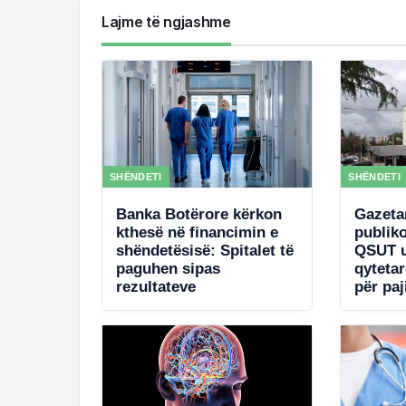
Lajme të ngjashme
SHËNDETI
SHËNDETI
Banka Botërore kërkon
Gazeta
kthesë në financimin e
publik
shëndetësisë: Spitalet të
QSUT u
paguhen sipas
qyteta
rezultateve
për paj
qeveri
për ko
West