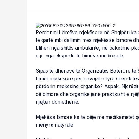
Përdorimi i bimëve mjekësore në Shqipëri ka 
të qartë mbi dallimin mes mjekësisë bimore d
blihen nga shitës ambulantë, në paketime pla
e jo nga ekspertë të bimëve medicinale.
Sipas të dhënave të Organizatës Botërore të S
bimët mjekësore për nevojat e tyre shëndetëso
përdorin mjekësinë organike? Aspak. Njerëzit
që bimore dhe organike janë praktikisht e njëjta
njëjtën domethënie.
Mjekësia bimore ka të bëjë me medikametet që
mënyrë natyrale.