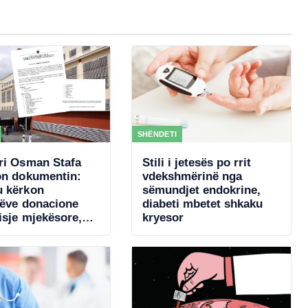
SHËNDETI
ri Osman Stafa
Stili i jetesës po rrit
on dokumentin:
vdekshmërinë nga
 kërkon
sëmundjet endokrine,
rëve donacione
diabeti mbetet shkaku
isje mjekësore,
kryesor
a akordon 4 mln €
ncertin e Kanye