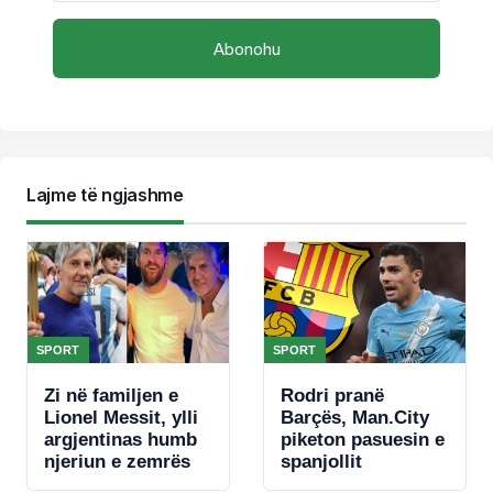
Lajme të ngjashme
SPORT
SPORT
Zi në familjen e
Rodri pranë
Lionel Messit, ylli
Barçës, Man.City
argjentinas humb
piketon pasuesin e
njeriun e zemrës
spanjollit