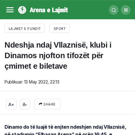
LAJMET E FUNDIT
SPORT
Ndeshja ndaj Vllaznisë, klubi i
Dinamos njofton tifozët për
çmimet e biletave
Publikuar:
13 May 2022, 22:13
A+
A-
SHARE
Dinamo do të luajë të enjten ndeshjen ndaj Vllaznisë,
në stadiumin “Elbasan Arena” në orën 16:45, e