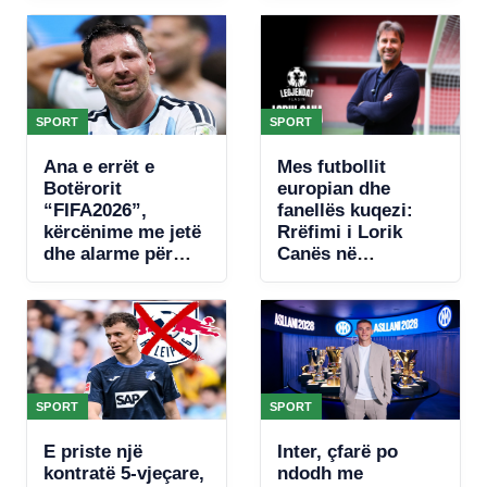
SPORT
SPORT
Ana e errët e
Mes futbollit
Botërorit
europian dhe
“FIFA2026”,
fanellës kuqezi:
kërcënime me jetë
Rrëfimi i Lorik
dhe alarme për
Canës në
bombë, zbulohet
“Legjendat flasin”
plani për të vrarë
Leo Messin
SPORT
SPORT
E priste një
Inter, çfarë po
kontratë 5-vjeçare,
ndodh me