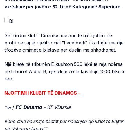
vlefshme për javën e 32-të në Kategorinë Superiore.
Së fundmi klubi i Dinamos me anë të një njoftimi në
profilin e saj të rrjetit social “Facebook”, i ka bërë me dije
tifozëve çmimet e biletave për duelin me shkodranët.
Një biletë në tribunën E kushton 500 lekë të reja ndërsa
në tribunat A dhe B, një biletë do të kushtojë 1000 lekë të
reja.
NJOFTIMI I KLUBIT TË DINAMOS –
“🎫 | 𝗙𝗖 𝗗𝗶𝗻𝗮𝗺𝗼 – KF Vllaznia
Kanë dalë në shitje biletat për ndeshjen që luhet të Enjten
në “Elbasan Arena””