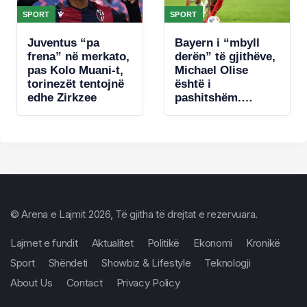
SPORT
SPORT
Juventus “pa
Bayern i “mbyll
frena” në merkato,
derën” të gjithëve,
pas Kolo Muani-t,
Michael Olise
torinezët tentojnë
është i
edhe Zirkzee
pashitshëm.
Bavarezët
piketojnë
zëvendësuesin e
francezit për të
ardhmen
© Arena e Lajmit 2026, Të gjitha të drejtat e rezervuara.
Lajmet e fundit
Aktualitet
Politikë
Ekonomi
Kronikë
Sport
Shëndeti
Showbiz & Lifestyle
Teknologji
About Us
Contact
Privacy Policy