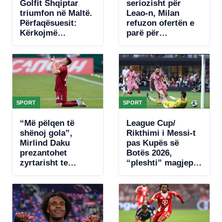
Golfit Shqiptar
seriozisht për
triumfon në Maltë.
Leao-n, Milan
Përfaqësuesit:
refuzon ofertën e
Kërkojmë
parë për
mbështetje, nuk
portugezin
kemi fusha
SPORT
SPORT
“Më pëlqen të
League Cup/
shënoj gola”,
Rikthimi i Messi-t
Mirlind Daku
pas Kupës së
prezantohet
Botës 2026,
zyrtarisht te
“pleshti” magjeps
Spartaku i Moskës
tifozët me një
dopietë