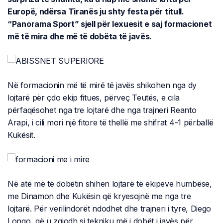
Europë, ndërsa Tiranës ju shty festa për titull.
“Panorama Sport” sjell për lexuesit e saj formacionet
më të mira dhe më të dobëta të javës.
Në formacionin më të mirë të javës shikohen nga dy
lojtarë për çdo ekip fitues, përveç Teutës, e cila
përfaqësohet nga tre lojtarë dhe nga trajneri Reanto
Arapi, i cili mori një fitore të thellë me shifrat 4-1 përballë
Kukësit.
Në atë më të dobëtin shihen lojtarë të ekipeve humbëse,
me Dinamon dhe Kukësin që kryesojnë me nga tre
lojtarë. Për verilindorët ndodhet dhe trajneri i tyre, Diego
Longo, që u zgjodh si tekniku më i dobët i javës për