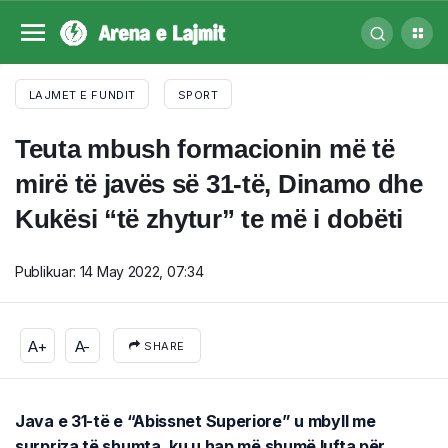
LAJMET E FUNDIT
SPORT
Teuta mbush formacionin më të
mirë të javës së 31-të, Dinamo dhe
Kukësi “të zhytur” te më i dobëti
Publikuar:
14 May 2022, 07:34
A+
A-
SHARE
Java e 31-të e “Abissnet Superiore” u mbyll me
surpriza të shumta, ku u hap më shumë lufta për