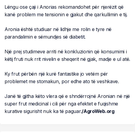
Lëngu ose çaji i Anorias rekomandohet për njerëzit që
kanë problem me tensionin e gjakut dhe qarkullimin e tij.
Aronia është studiuar në lidhje me rolin e tyre në
parandalimin e sëmundjes së diabetit.
Një prej studimeve arriti në konkluzionin që konsumimi i
këtij fruti nuk rrit nivelin e sheqerit në gjak, madje e ul atë.
Ky frut përbën një kurë fantastike jo vetëm për
problemet me stomakun, por edhe ato të veshkave.
Janë të gjitha këto vlera që e shndërrojnë Aronian në një
super frut medicinal i cili për nga efektet e fuqishme
kurative sigurisht nuk ka të paguar.
/AgroWeb.org