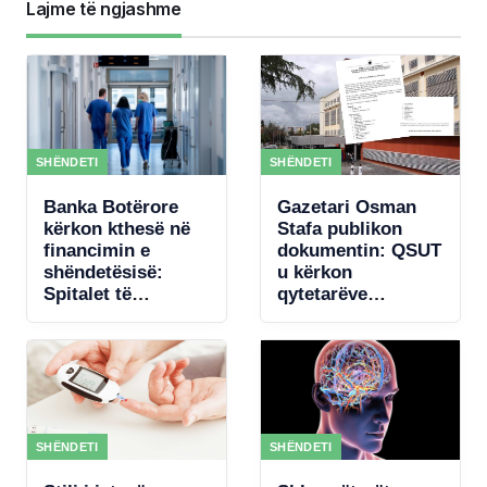
Lajme të ngjashme
SHËNDETI
SHËNDETI
Banka Botërore
Gazetari Osman
kërkon kthesë në
Stafa publikon
financimin e
dokumentin: QSUT
shëndetësisë:
u kërkon
Spitalet të
qytetarëve
paguhen sipas
donacione për
rezultateve
pajisje mjekësore,
qeveria akordon 4
mln € për
koncertin e Kanye
West
SHËNDETI
SHËNDETI