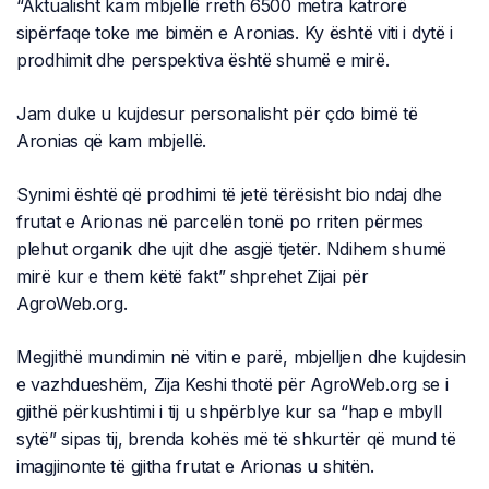
“Aktualisht kam mbjellë rreth 6500 metra katrorë
sipërfaqe toke me bimën e Aronias. Ky është viti i dytë i
prodhimit dhe perspektiva është shumë e mirë.
Jam duke u kujdesur personalisht për çdo bimë të
Aronias që kam mbjellë.
Synimi është që prodhimi të jetë tërësisht bio ndaj dhe
frutat e Arionas në parcelën tonë po rriten përmes
plehut organik dhe ujit dhe asgjë tjetër. Ndihem shumë
mirë kur e them këtë fakt” shprehet Zijai për
AgroWeb.org.
Megjithë mundimin në vitin e parë, mbjelljen dhe kujdesin
e vazhdueshëm, Zija Keshi thotë për AgroWeb.org se i
gjithë përkushtimi i tij u shpërblye kur sa “hap e mbyll
sytë” sipas tij, brenda kohës më të shkurtër që mund të
imagjinonte të gjitha frutat e Arionas u shitën.