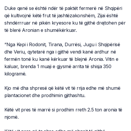
Duke qenë se është ndër të paktët fermerë në Shqipëri
që kultivojnë këtë frut të jashtëzakonshëm, Zijai është
shndërrruar në pikën kryesore ku të gjithë drejtohen për
të blerë Aronian e shumëkërkuar.
“Nga Kepi i Rodonit, Tirana, Durrësi, Jugu i Shqipërisë
dhe Veriu, qytetarë nga i gjithë vendi kanë ardhur në
fermën tonë ku kanë kërkuar të blejnë Aronia. Vitin e
kaluar, brenda 1 muaji e gjysmë arrita të shisja 350
kilogramë.
Kjo më dha shpresë që këtë vit të rrija edhe më shumë
plantacionet dhe prodhimin gjithashtu.
Këtë vit pres të marrë si prodhim rreth 2.5 ton aronia të
njomë.