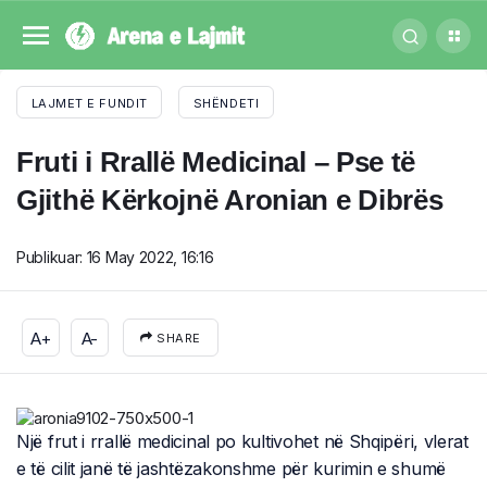
LAJMET E FUNDIT
SHËNDETI
Fruti i Rrallë Medicinal – Pse të
Gjithë Kërkojnë Aronian e Dibrës
Publikuar:
16 May 2022, 16:16
A+
A-
SHARE
Një frut i rrallë medicinal po kultivohet në Shqipëri, vlerat
e të cilit janë të jashtëzakonshme për kurimin e shumë