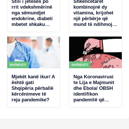
Stili i jetesës po
Shkencëtarët
rrit vdekshmërinë
kombinojnë dy
nga sëmundjet
vitamina, krijohet
endokrine, diabeti
një përbërje që
mbetet shkaku
mund të ndihmojë
kryesor
rigjenerimin e
trurit
SHËNDETI
SHËNDETI
Mjekët kanë ikur/ A
Nga Koronavirusi
është gati
te Lija e Majmunit
Shqipëria përballë
dhe Ebola/ OBSH
kërcënimeve të
identifikon
reja pandemike?
pandemitë që
mund të
kërcënojnë
Europën