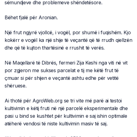
sëmundjeve dhe problemeve shëndetësore.
Bëhet fjalë për Aronian.
Një frut ngjyrë vjollcë, i vogël, por shumë i fuqishëm. Kjo
kokërr e vogël ka një shije të veçantë që të rrudh qiellzën
dhe që të kujton thartësinë e rrushit të verës.
Në Maqellarë të Dibrës, fermeri Zija Keshi nga viti në vit
por zgjeron me sukses parcelat e tij me këtë frut të
çmuar si për shijen e veçantë ashtu edhe për vetitë
shëruese.
Ai thotë për AgroWeb.org se tri vite më parë ai testoi
kultivimin e këtij fruti në një parcelë eksperimentale dhe
pasi u bind se kushtet për kultivimin e saj ishin optimale
atëherë vendosi të niste kultivimin masiv të saj.