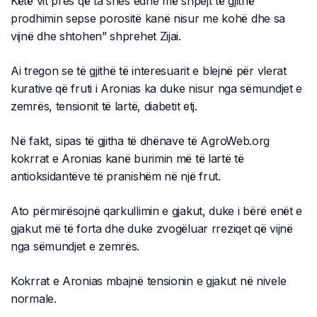
Këtë vit pres që ta shes edhe më shpejt të gjithë
prodhimin sepse porositë kanë nisur me kohë dhe sa
vijnë dhe shtohen” shprehet Zijai.
Ai tregon se të gjithë të interesuarit e blejnë për vlerat
kurative që fruti i Aronias ka duke nisur nga sëmundjet e
zemrës, tensionit të lartë, diabetit etj.
Në fakt, sipas të gjitha të dhënave të AgroWeb.org
kokrrat e Aronias kanë burimin më të lartë të
antioksidantëve të pranishëm në një frut.
Ato përmirësojnë qarkullimin e gjakut, duke i bërë enët e
gjakut më të forta dhe duke zvogëluar rreziqet që vijnë
nga sëmundjet e zemrës.
Kokrrat e Aronias mbajnë tensionin e gjakut në nivele
normale.