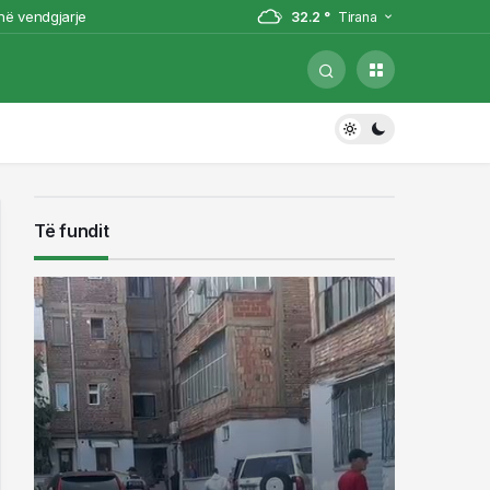
 në vendgjarje
32.2 °
Tirana
ë, ishin rritur bashkë. Fotoja e
a në Korçë (VIDEO)
shuarjen e flakëve
Të fundit