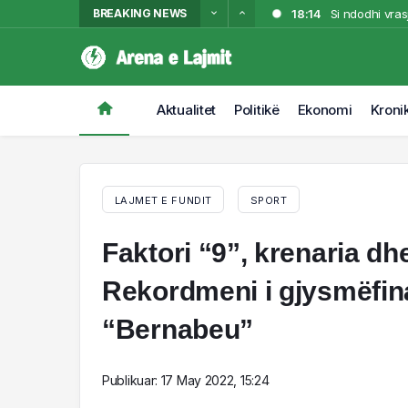
BREAKING NEWS
18:14
Si ndodhi vras
17:30
E ndoqi rrugëv
17:07
Autori e ndoqi
“shënjestrës”
16:45
VIDEO/ Zjarri
Aktualitet
Politikë
Ekonomi
Kroni
16:23
VIDEO/ Tritol 
LAJMET E FUNDIT
SPORT
Faktori “9”, krenaria dh
Rekordmeni i gjysmëfina
“Bernabeu”
Publikuar:
17 May 2022, 15:24