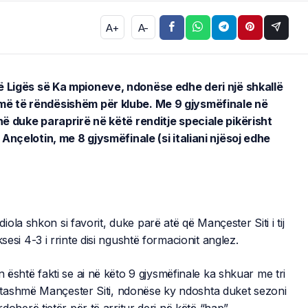
A+
A-
të Ligës së Ka mpioneve, ndonëse edhe deri një shkallë
t më të rëndësishëm për klube. Me 9 gjysmëfinale në
inë duke paraprirë në këtë renditje speciale pikërisht
o Ançelotin, me 8 gjysmëfinale (si italiani njësoj edhe
la shkon si favorit, duke parë atë që Mançester Siti i tij
sesi 4-3 i rrinte disi ngushtë formacionit anglez.
n është fakti se ai në këto 9 gjysmëfinale ka shkuar me tri
tashmë Mançester Siti, ndonëse ky ndoshta duket sezoni
rdoherë tjetër për të arritur deri në këtë “hap”,