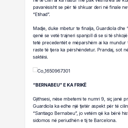
pavarësisht se për të shkuar deri në finale nevo
“Etihad”.
Madje, duke mbetur te finalja, Guardiola dhe 
qenë se vetë trajneri spanjoll di se si të shko
tetë precedentët e mëparshëm ai ka mundur të
raste të tjera ka përshëndetur. Prandaj, sot
saktësi.
“BERNABEU” E KA FRIKË
Gjithsesi, nëse mbetemi te numri 9, siç janë pr
Guardiola ka edhe një tjetër aspekt për të cil
“Santiago Bernabeu”, jo vetëm që ka bërë his
sidomos në periudhën e tij te Barcelona.