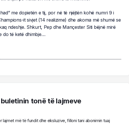
tihad” me dopietën e tij, por në të njëjtën kohë numri 9 i
i Champions-it sivjet (14 realizime) dhe akoma më shumë se
 kaq ndeshje. Shkurt, Pep dhe Mançester Siti bëjnë mirë
e do të ketë dhimbje…
 buletinin tonë të lajmeve
ajmet më të fundit dhe eksluzive, filloni tani abonimin tuaj