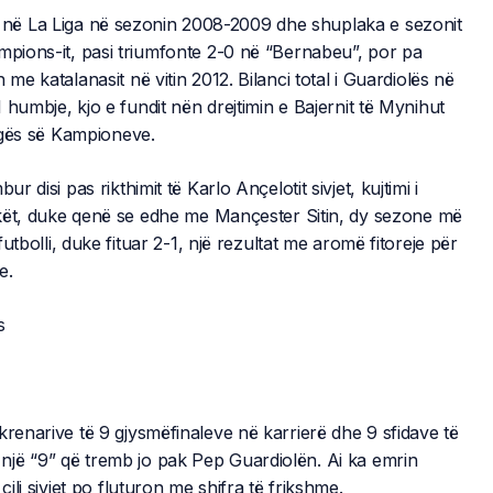
në La Liga në sezonin 2008-2009 dhe shuplaka e sezonit
mpions-it, pasi triumfonte 2-0 në “Bernabeu”, por pa
me katalanasit në vitin 2012. Bilanci total i Guardiolës në
humbje, kjo e fundit nën drejtimin e Bajernit të Mynihut
Ligës së Kampioneve.
 disi pas rikthimit të Karlo Ançelotit sivjet, kujtimi i
eskët, duke qenë se edhe me Mançester Sitin, dy sezone më
futbolli, duke fituar 2-1, një rezultat me aromë fitoreje për
e.
krenarive të 9 gjysmëfinaleve në karrierë dhe 9 sfidave të
një “9” që tremb jo pak Pep Guardiolën. Ai ka emrin
ili sivjet po fluturon me shifra të frikshme.