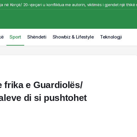
ja në Korçë/ 20-vjeçari u konfliktua me autorin, viktimës i gjendet një thikë
e me kallashnikov dhe e vrau në një pallat në Korçë/ Autori dhe viktima shok
 nga pas me kallashnikov dhe e vrau në një pallat, dalin pamjet nga ngjarj
 në malin e Krujës rrezikon banesa e biznese, dy helikopterë në aksion për 
kë
Sport
Shëndeti
Showbiz & Lifestyle
Teknologji
në derën e dyqanit të Noizyt në Durrës, pamjet nga vendi i ngjarjes
e frika e Guardiolës/
leve di si pushtohet