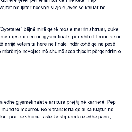
jitet një tjetër ndeshje si ajo e javës së kaluar në
“Qytetarët” bëjnë mirë që të mos e marrin shtruar, duke
jë me mjeshtri deri në gjysmëfinale, por shifrat thonë se në
 arrijë vetëm tri herë në finale, ndërkohë që në pesë
 në mbrëmje nevojitet më shumë sesa thjesht përqendrim e
a edhe gjysmëfinalet e arritura prej tij në karrierë, Pep
in mund të mburret. Në 9 transferta që ai ka luajtur në
tori, por në shumë raste ka shpërndarë edhe panik,