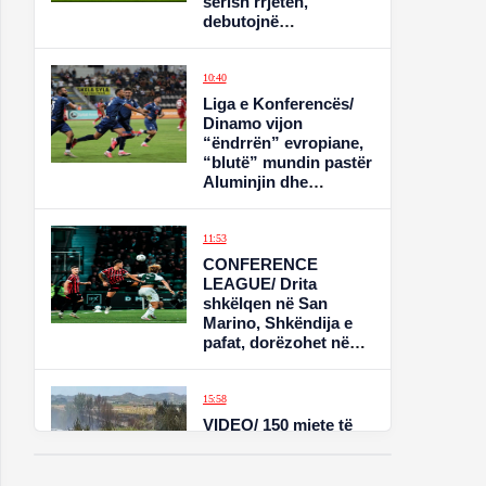
sërish rrjetën,
debutojnë
Lewandovski dhe
Griezmann
10:40
Liga e Konferencës/
Dinamo vijon
“ëndrrën” evropiane,
“blutë” mundin pastër
Aluminjin dhe
“fluturojnë” në
raundin e 3-të
11:53
CONFERENCE
LEAGUE/ Drita
shkëlqen në San
Marino, Shkëndija e
pafat, dorëzohet në
fund (VIDEO)
15:58
VIDEO/ 150 mjete të
djegura dhe disa
hektarë pemëtore të
shkrumbuara, ja çfarë