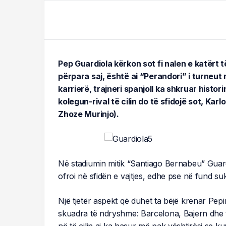
Pep Guardiola kërkon sot fi nalen e katërt 
përpara saj, është ai “Perandori” i turneu
karrierë, trajneri spanjoll ka shkruar histor
kolegun-rival të cilin do të sfidojë sot, Karl
Zhoze Murinjo).
Në stadiumin mitik “Santiago Bernabeu” Guardio
ofroi në sfidën e vajtjes, edhe pse në fund suk
Një tjetër aspekt që duhet ta bëjë krenar Pepi
skuadra të ndryshme: Barcelona, Bajern dhe 
në të cilin ai ka hasur më pak vështirësi se ku