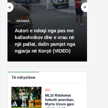
KRONIKË
Autori e ndoqi nga pas me
kallashnikov dhe e vrau në
një pallat, dalin pamjet nga
ngjarja në Korçë (VIDEO)
Të ndryshme
10:51
MLS/ Rikthehet
futbolli amerikan,
Myrto Uzuni gjen