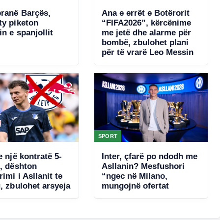
pranë Barçës,
Ana e errët e Botërorit
ty piketon
“FIFA2026”, kërcënime
n e spanjollit
me jetë dhe alarme për
bombë, zbulohet plani
për të vrarë Leo Messin
SPORT
e një kontratë 5-
Inter, çfarë po ndodh me
e, dështon
Asllanin? Mesfushori
rimi i Asllanit te
“ngec në Milano,
, zbulohet arsyeja
mungojnë ofertat