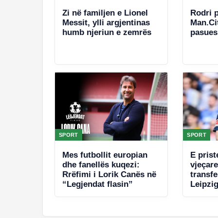
Zi në familjen e Lionel
Rodri 
Messit, ylli argjentinas
Man.Ci
humb njeriun e zemrës
pasuesi
SPORT
SPORT
Mes futbollit europian
E prist
dhe fanellës kuqezi:
vjeçar
Rrëfimi i Lorik Canës në
transfe
“Legjendat flasin”
Leipzig