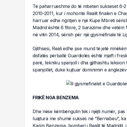
Të paharrueshme do të mbeten sukseset 6-2 
2010-2011, kur i mohonte Realit finalen e Cha
harruar edhe ngritjen e një Kupe Mbreti sërish 
Madrid është 6 fitore, 2 barazime dhe vetëm 1 
në vitin 2014, sërish për një gjysmëfinale të 
Gjithsesi, Reali edhe pse mund të jetë rimëkëmbur
disfatës përballë Guardiolës është mjaft i fr
parë, tekniku spanjoll i dha gjithashtu leksion 
spanjollët, duke kujtuar dominimin e anglezëv
FRIKË NGA BENZEMA
Dhe nëse këmbëngulin tek i njëjti numër, pas 
luajtura me shumë sukses në “Bernabeu”, ka 
Karim Benzema, bomberi i Realit të Madridit, i c