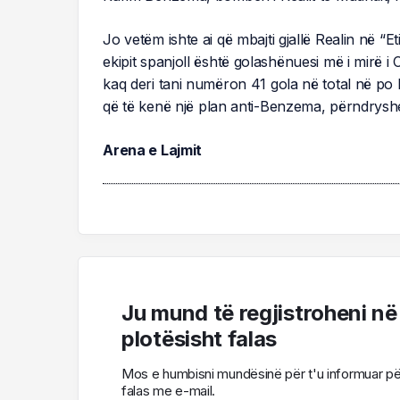
Jo vetëm ishte ai që mbajti gjallë Realin në “E
ekipit spanjoll është golashënuesi më i mirë 
kaq deri tani numëron 41 gola në total në po
që të kenë një plan anti-Benzema, përndrysh
Arena e Lajmit
Ju mund të regjistroheni në
plotësisht falas
Mos e humbisni mundësinë për t'u informuar për l
falas me e-mail.