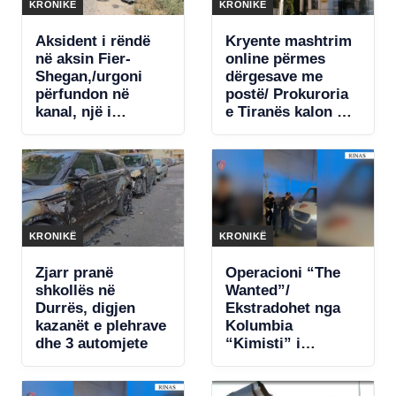
KRONIKË
KRONIKË
Aksident i rëndë
Kryente mashtrim
në aksin Fier-
online përmes
Shegan,/urgoni
dërgesave me
përfundon në
postë/ Prokuroria
kanal, një i
e Tiranës kalon për
moshuar në
gjykim shtetasin
gjendje të rëndë
nigerian
KRONIKË
KRONIKË
Zjarr pranë
Operacioni “The
shkollës në
Wanted”/
Durrës, digjen
Ekstradohet nga
kazanët e plehrave
Kolumbia
dhe 3 automjete
“Kimisti” i
Frakullit. Një tjetër
person sillet në