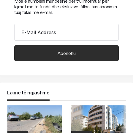
Mos e humbisni mundësinë për t'u informuar për
lajmet më të fundit dhe eksluzive, filloni tani abonimin
tuaj falas me e-mail.
E-Mail Address
Lajme të ngjashme