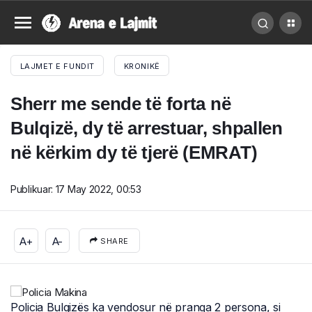
LAJMET E FUNDIT
KRONIKË
Sherr me sende të forta në
Bulqizë, dy të arrestuar, shpallen
në kërkim dy të tjerë (EMRAT)
Publikuar:
17 May 2022, 00:53
A+
A-
SHARE
Policia Bulqizës ka vendosur në pranga 2 persona, si