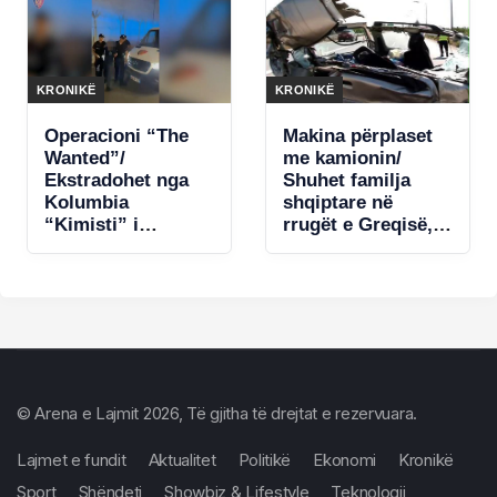
Shqipëri nga Italia,
i kërkuar për vepra
të rënda penale
(VIDEO)
KRONIKË
KRONIKË
Operacioni “The
Makina përplaset
Wanted”/
me kamionin/
Ekstradohet nga
Shuhet familja
Kolumbia
shqiptare në
“Kimisti” i
rrugët e Greqisë,
Frakullit. Një tjetër
humbin jetën nënë
person sillet në
e bir
Shqipëri nga Italia,
i kërkuar për vepra
të rënda penale
(VIDEO)
© Arena e Lajmit 2026, Të gjitha të drejtat e rezervuara.
Lajmet e fundit
Aktualitet
Politikë
Ekonomi
Kronikë
Sport
Shëndeti
Showbiz & Lifestyle
Teknologji