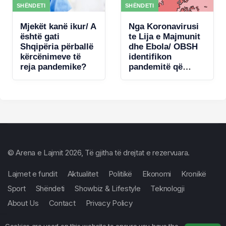
SHËNDETI
SHËNDETI
Mjekët kanë ikur/ A
Nga Koronavirusi
është gati
te Lija e Majmunit
Shqipëria përballë
dhe Ebola/ OBSH
kërcënimeve të
identifikon
reja pandemike?
pandemitë që
mund të
kërcënojnë
Europën
© Arena e Lajmit 2026, Të gjitha të drejtat e rezervuara.
Lajmet e fundit
Aktualitet
Politikë
Ekonomi
Kronikë
Sport
Shëndeti
Showbiz & Lifestyle
Teknologji
About Us
Contact
Privacy Policy