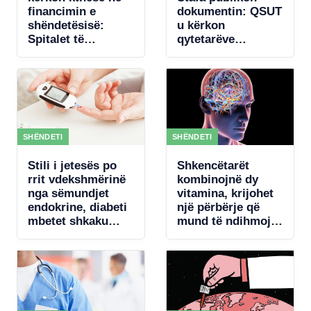
financimin e
dokumentin: QSUT
shëndetësisë:
u kërkon
Spitalet të
qytetarëve
paguhen sipas
donacione për
rezultateve
pajisje mjekësore,
qeveria akordon 4
mln € për
koncertin e Kanye
West
SHËNDETI
SHËNDETI
Stili i jetesës po
Shkencëtarët
rrit vdekshmërinë
kombinojnë dy
nga sëmundjet
vitamina, krijohet
endokrine, diabeti
një përbërje që
mbetet shkaku
mund të ndihmojë
kryesor
rigjenerimin e
trurit