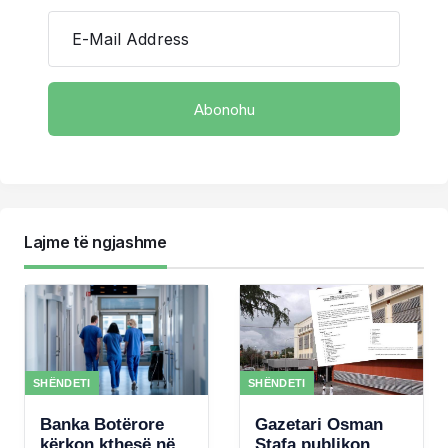
E-Mail Address
Lajme të ngjashme
SHËNDETI
SHËNDETI
Banka Botërore
Gazetari Osman
kërkon kthesë në
Stafa publikon