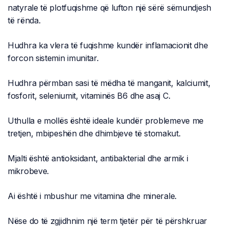
natyrale të plotfuqishme që lufton një sërë sëmundjesh
të rënda.
Hudhra ka vlera të fuqishme kundër inflamacionit dhe
forcon sistemin imunitar.
Hudhra përmban sasi të mëdha të manganit, kalciumit,
fosforit, seleniumit, vitaminës B6 dhe asaj C.
Uthulla e mollës është ideale kundër problemeve me
tretjen, mbipeshën dhe dhimbjeve të stomakut.
Mjalti është antioksidant, antibakterial dhe armik i
mikrobeve.
Ai është i mbushur me vitamina dhe minerale.
Nëse do të zgjidhnim një term tjetër për të përshkruar