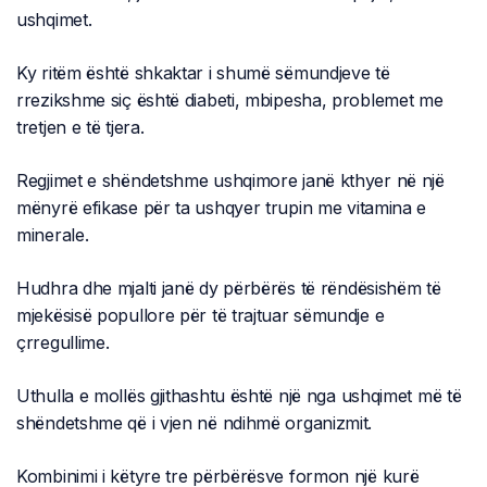
ushqimet.
Ky ritëm është shkaktar i shumë sëmundjeve të
rrezikshme siç është diabeti, mbipesha, problemet me
tretjen e të tjera.
Regjimet e shëndetshme ushqimore janë kthyer në një
mënyrë efikase për ta ushqyer trupin me vitamina e
minerale.
Hudhra dhe mjalti janë dy përbërës të rëndësishëm të
mjekësisë popullore për të trajtuar sëmundje e
çrregullime.
Uthulla e mollës gjithashtu është një nga ushqimet më të
shëndetshme që i vjen në ndihmë organizmit.
Kombinimi i këtyre tre përbërësve formon një kurë