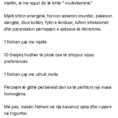
mjaltin, ai me siguri do të ishte “ multivitaminë.”
Mjalti shton energjinë, forcon sistemin imunitar, pakëson
alergjitë, zbut kollën, fytin e lënduar, lufton infeksionet
dhe parandalon përhapjen e qelizave të dëmshme.
1 filxhan çaji me mjaltë
10 thelpinj hudhër të plotë ose të shtypur sipas
preferencës
1 filxhan çaji me uthull molle
Përziejini të gjithë përbërësit deri sa të përfitoni një masë
homogjene.
Më pas, masën hidheni në një kavanoz qelqi dhe ruajeni
në frigorifer.