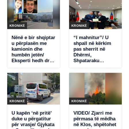
KRONIKË
KRONIKË
Nënë e bir shqiptar
“I mahnitur”/ U
u përplasën me
shpall në kërkim
kamionin dhe
pas sherrit në
humbën jetën/
Dhërmi,
Eksperti hedh dritë
Shpataraku
mbi aksidentin
ironizon ish-
tragjik: Diçka e
kolegët: Për një
shpërqendroi
debat u aktivizuan
shoferin
të gjitha
strukturat! Nuk
kërcënova askënd
me armë
KRONIKË
KRONIKË
U kapën ‘në pritë’
VIDEO/ Zjarri me
duke u përgatitur
përmasa të mëdha
për vrasje/ Gjykata
në Klos, shpëtohet