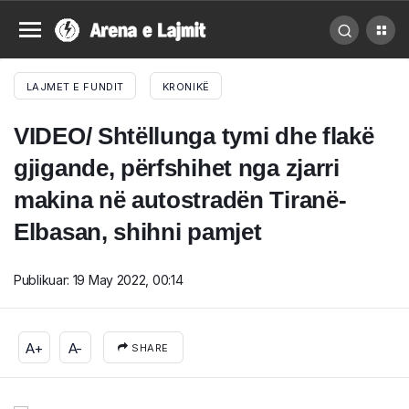
LAJMET E FUNDIT
KRONIKË
VIDEO/ Shtëllunga tymi dhe flakë
gjigande, përfshihet nga zjarri
makina në autostradën Tiranë-
Elbasan, shihni pamjet
Publikuar:
19 May 2022, 00:14
A+
A-
SHARE