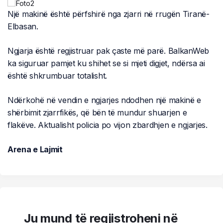
Një makinë është përfshirë nga zjarri në rrugën Tiranë-
Elbasan.
Ngjarja është regjistruar pak çaste më parë. BalkanWeb
ka siguruar pamjet ku shihet se si mjeti digjet, ndërsa ai
është shkrumbuar totalisht.
Ndërkohë në vendin e ngjarjes ndodhen një makinë e
shërbimit zjarrfikës, që bën të mundur shuarjen e
flakëve. Aktualisht policia po vijon zbardhjen e ngjarjes.
Arena e Lajmit
Ju mund të regjistroheni në