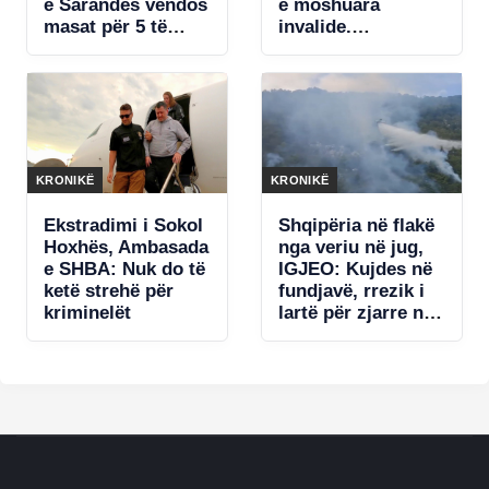
e Sarandës vendos
e moshuara
masat për 5 të
invalide.
arrestuarit
Rrezikohet një
kabinë elektrike
KRONIKË
KRONIKË
Ekstradimi i Sokol
Shqipëria në flakë
Hoxhës, Ambasada
nga veriu në jug,
e SHBA: Nuk do të
IGJEO: Kujdes në
ketë strehë për
fundjavë, rrezik i
kriminelët
lartë për zjarre në
8 qarqe