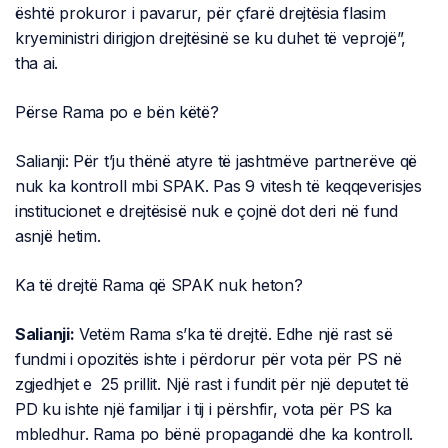
është prokuror i pavarur, për çfarë drejtësia flasim
kryeministri dirigjon drejtësinë se ku duhet të veprojë”,
tha ai.
Përse Rama po e bën këtë?
Salianji: Për t’ju thënë atyre të jashtmëve partnerëve që
nuk ka kontroll mbi SPAK. Pas 9 vitesh të keqqeverisjes
institucionet e drejtësisë nuk e çojnë dot deri në fund
asnjë hetim.
Ka të drejtë Rama që SPAK nuk heton?
Salianji:
Vetëm Rama s’ka të drejtë. Edhe një rast së
fundmi i opozitës ishte i përdorur për vota për PS në
zgjedhjet e 25 prillit. Një rast i fundit për një deputet të
PD ku ishte një familjar i tij i përshfir, vota për PS ka
mbledhur. Rama po bënë propagandë dhe ka kontroll.