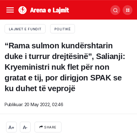
LAJMET E FUNDIT
POLITIKË
“Rama sulmon kundërshtarin
duke i turrur drejtësinë”, Salianji:
Kryeministri nuk flet për non
gratat e tij, por dirigjon SPAK se
ku duhet të veprojë
Publikuar:
20 May 2022, 02:46
A+
A-
SHARE