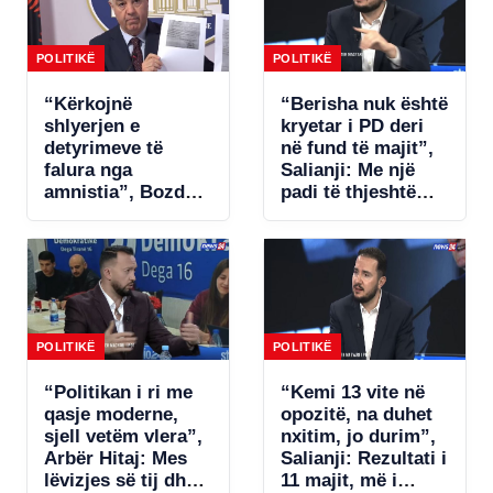
POLITIKË
POLITIKË
“Kërkojnë
“Berisha nuk është
shlyerjen e
kryetar i PD deri
detyrimeve të
në fund të majit”,
falura nga
Salianji: Me një
amnistia”, Bozdo
padi të thjeshtë
denoncon Tatimet:
zgjidhet ngërçi për
Po i bëhet presion
statutin, por s’ia
bizneseve.
jap këtë avantazh
Ministria e
Ramës (VIDEO)
Financave s’ka
miratuar aktet
nënligjore!
POLITIKË
POLITIKË
“Politikan i ri me
“Kemi 13 vite në
qasje moderne,
opozitë, na duhet
sjell vetëm vlera”,
nxitim, jo durim”,
Arbër Hitaj: Mes
Salianji: Rezultati i
lëvizjes së tij dhe
11 majit, më i