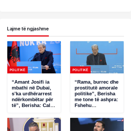
Lajme të ngjashme
POLITIKË
POLITIKË
“Amant Josifi ia
“Rama, burrec dhe
mbathi në Dubai,
prostitutë amorale
s’ka urdhërarrest
politike”, Berisha
ndërkombëtar për
me tone të ashpra:
të”, Berisha: Call-
Fshehu
centrat plaçkitës
pjesëmarrjen në
janë fenomeni më
samitin në Spanjë!
kriminal në
Shqipëri