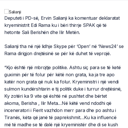
Deputeti i PD-së, Ervin Salianji ka komentuar deklaratat
kryeministrit Edi Rama ku i bëri thirrje SPAK që të
hetonte Sali Berishën dhe Ilir Metën.
Salianji tha në një lidhje Skype për ‘Open’ në ‘News24’ se
Rama dirigjon drejtësinë se për kë duhet të veprojë.
“Kjo është një mbrojtje politike. Ashtu siç para se të ketë
guximin për të folur për këtë non grata, ka ja tre apo
katër non grata që nuk ka folur. Kryeministri i një vendi
sulmon kundërshtarin e tij politik duke i turrur drejtësinë,
Ky zotëri ka 9 vite që është në pushtet dhe bërtet
akoma, Berisha , Ilir Meta…Në këtë vend ndodhi që
inceneratori i Fierit vazhdon merr para dhe po ashtu i
Tiranës, këta që janë të paprekshmit…Ku ka influencë
më të madhe se të dalë një kryeministër dhe di se kush