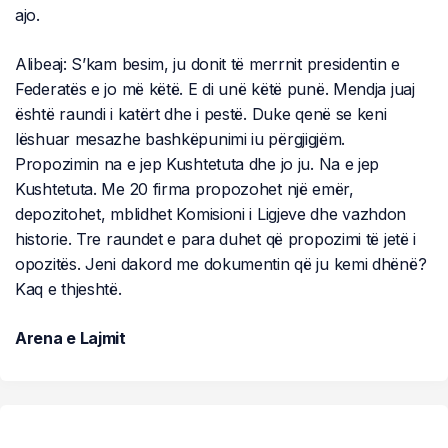
ajo.
Alibeaj: S’kam besim, ju donit të merrnit presidentin e
Federatës e jo më këtë. E di unë këtë punë. Mendja juaj
është raundi i katërt dhe i pestë. Duke qenë se keni
lëshuar mesazhe bashkëpunimi iu përgjigjëm.
Propozimin na e jep Kushtetuta dhe jo ju. Na e jep
Kushtetuta. Me 20 firma propozohet një emër,
depozitohet, mblidhet Komisioni i Ligjeve dhe vazhdon
historie. Tre raundet e para duhet që propozimi të jetë i
opozitës. Jeni dakord me dokumentin që ju kemi dhënë?
Kaq e thjeshtë.
Arena e Lajmit