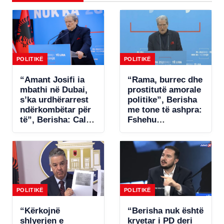
POLITIKË
POLITIKË
“Amant Josifi ia
“Rama, burrec dhe
mbathi në Dubai,
prostitutë amorale
s’ka urdhërarrest
politike”, Berisha
ndërkombëtar për
me tone të ashpra:
të”, Berisha: Call-
Fshehu
centrat plaçkitës
pjesëmarrjen në
janë fenomeni më
samitin në Spanjë!
kriminal në
Shqipëri
POLITIKË
POLITIKË
“Kërkojnë
“Berisha nuk është
shlyerjen e
kryetar i PD deri