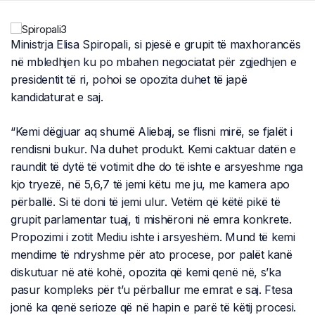
Ministrja Elisa Spiropali, si pjesë e grupit të maxhorancës
në mbledhjen ku po mbahen negociatat për zgjedhjen e
presidentit të ri, pohoi se opozita duhet të japë
kandidaturat e saj.
“Kemi dëgjuar aq shumë Aliebaj, se flisni mirë, se fjalët i
rendisni bukur. Na duhet produkt. Kemi caktuar datën e
raundit të dytë të votimit dhe do të ishte e arsyeshme nga
kjo tryezë, në 5,6,7 të jemi këtu me ju, me kamera apo
përballë. Si të doni të jemi ulur. Vetëm që këtë pikë të
grupit parlamentar tuaj, ti mishëroni në emra konkrete.
Propozimi i zotit Mediu ishte i arsyeshëm. Mund të kemi
mendime të ndryshme për ato procese, por palët kanë
diskutuar në atë kohë, opozita që kemi qenë në, s’ka
pasur kompleks për t’u përballur me emrat e saj. Ftesa
jonë ka qenë serioze që në hapin e parë të këtij procesi.