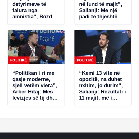
detyrimeve të
në fund të majit”,
falura nga
Salianji: Me një
amnistia”, Bozdo
padi të thjeshtë
denoncon Tatimet:
zgjidhet ngërçi për
Po i bëhet presion
statutin, por s’ia
bizneseve.
jap këtë avantazh
Ministria e
Ramës (VIDEO)
Financave s’ka
miratuar aktet
nënligjore!
POLITIKË
POLITIKË
“Politikan i ri me
“Kemi 13 vite në
qasje moderne,
opozitë, na duhet
sjell vetëm vlera”,
nxitim, jo durim”,
Arbër Hitaj: Mes
Salianji: Rezultati i
lëvizjes së tij dhe
11 majit, më i
qasjes së
dobëti në dekada!
Berishës, zgjedh
U gabua me listat
Salianjin. Në
e deputetëve dhe…
Kavajë tregoi se…