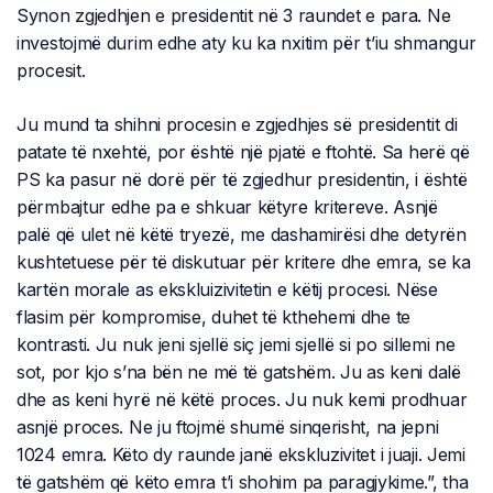
Synon zgjedhjen e presidentit në 3 raundet e para. Ne
investojmë durim edhe aty ku ka nxitim për t’iu shmangur
procesit.
Ju mund ta shihni procesin e zgjedhjes së presidentit di
patate të nxehtë, por është një pjatë e ftohtë. Sa herë që
PS ka pasur në dorë për të zgjedhur presidentin, i është
përmbajtur edhe pa e shkuar këtyre kritereve. Asnjë
palë që ulet në këtë tryezë, me dashamirësi dhe detyrën
kushtetuese për të diskutuar për kritere dhe emra, se ka
kartën morale as ekskluizivitetin e këtij procesi. Nëse
flasim për kompromise, duhet të kthehemi dhe te
kontrasti. Ju nuk jeni sjellë siç jemi sjellë si po sillemi ne
sot, por kjo s’na bën ne më të gatshëm. Ju as keni dalë
dhe as keni hyrë në këtë proces. Ju nuk kemi prodhuar
asnjë proces. Ne ju ftojmë shumë sinqerisht, na jepni
1024 emra. Këto dy raunde janë ekskluzivitet i juaji. Jemi
të gatshëm që këto emra t’i shohim pa paragjykime.”, tha