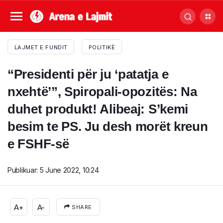
LAJMET E FUNDIT
POLITIKË
“Presidenti për ju ‘patatja e
nxehtë’”, Spiropali-opozitës: Na
duhet produkt! Alibeaj: S’kemi
besim te PS. Ju desh morët kreun
e FSHF-së
Publikuar:
5 June 2022, 10:24
A+
A-
SHARE