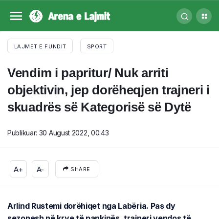
LAJMET E FUNDIT
SPORT
Vendim i papritur/ Nuk arriti
objektivin, jep dorëheqjen trajneri i
skuadrës së Kategorisë së Dytë
Publikuar:
30 August 2022, 00:43
A+
A-
SHARE
Arlind Rustemi dorëhiqet nga Labëria. Pas dy
sezonesh në krye të pankinës, trajneri vendos të