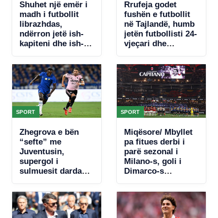
Shuhet një emër i
Rrufeja godet
madh i futbollit
fushën e futbollit
librazhdas,
në Tajlandë, humb
ndërron jetë ish-
jetën futbollisti 24-
kapiteni dhe ish-
vjeçari dhe
trajneri i Sopotit,
plagosen 9 të tjerë
Besnik Çota
SPORT
SPORT
Zhegrova e bën
Miqësore/ Mbyllet
“sefte” me
pa fitues derbi i
Juventusin,
parë sezonal i
supergol i
Milano-s, goli i
sulmuesit dardan i
Dimarco-s
jep fitoren “Zonjës
rikuperohet nga
së Vjetër” në
penalltia e Nkunku
miqësoren ndaj
Chelsea-t