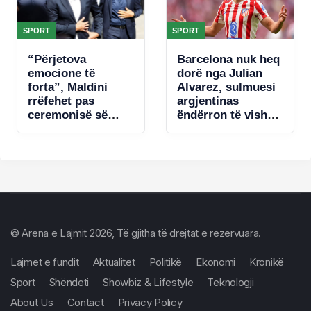
SPORT
SPORT
“Përjetova
Barcelona nuk heq
emocione të
dorë nga Julian
forta”, Maldini
Alvarez, sulmuesi
rrëfehet pas
argjentinas
ceremonisë së
ëndërron të vishet
lamtumirës për
blaugrana, Atletico
Baresin: Ranieri?
e konsideron të
Thjesht u
pashitshëm
përshëndetëm
© Arena e Lajmit 2026, Të gjitha të drejtat e rezervuara.
Lajmet e fundit
Aktualitet
Politikë
Ekonomi
Kronikë
Sport
Shëndeti
Showbiz & Lifestyle
Teknologji
About Us
Contact
Privacy Policy