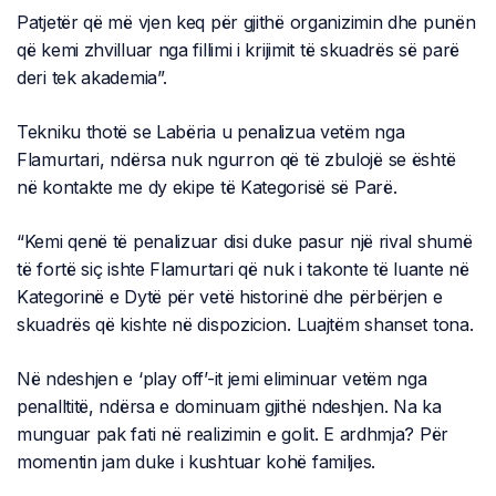
Patjetër që më vjen keq për gjithë organizimin dhe punën
që kemi zhvilluar nga fillimi i krijimit të skuadrës së parë
deri tek akademia”.
Tekniku thotë se Labëria u penalizua vetëm nga
Flamurtari, ndërsa nuk ngurron që të zbulojë se është
në kontakte me dy ekipe të Kategorisë së Parë.
“Kemi qenë të penalizuar disi duke pasur një rival shumë
të fortë siç ishte Flamurtari që nuk i takonte të luante në
Kategorinë e Dytë për vetë historinë dhe përbërjen e
skuadrës që kishte në dispozicion. Luajtëm shanset tona.
Në ndeshjen e ‘play off’-it jemi eliminuar vetëm nga
penalltitë, ndërsa e dominuam gjithë ndeshjen. Na ka
munguar pak fati në realizimin e golit. E ardhmja? Për
momentin jam duke i kushtuar kohë familjes.