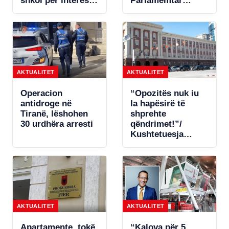
shkoi për interesa
Parlamemtar
personale
Craxi: Integrimi
europian jo slogan
politik, por proces
që kërkon reforma
të thella dhe
standarde
AKTUALITET
AKTUALITET
Operacion
“Opozitës nuk iu
antidroge në
la hapësirë të
Tiranë, lëshohen
shprehte
30 urdhëra arresti
qëndrimet!”/
Kushtetuesja
zbardhi dje
vendimin, i hapet
rrugë diskutimeve
për ndryshimin e
Rregullores së
Kuvendit
AKTUALITET
AKTUALITET
Apartamente, tokë
“Kalova për 5