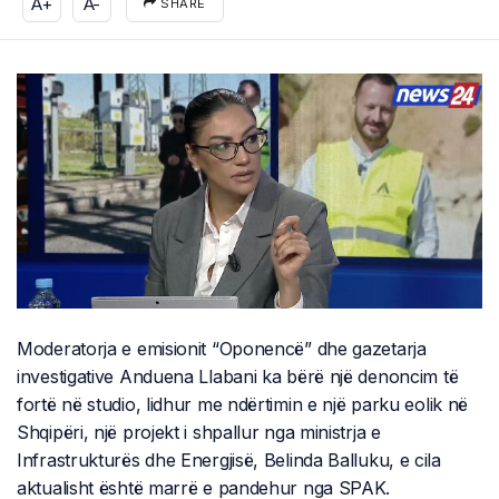
A+
A-
SHARE
Moderatorja e emisionit “Oponencë” dhe gazetarja
investigative Anduena Llabani ka bërë një denoncim të
fortë në studio, lidhur me ndërtimin e një parku eolik në
Shqipëri, një projekt i shpallur nga ministrja e
Infrastrukturës dhe Energjisë, Belinda Balluku, e cila
aktualisht është marrë e pandehur nga SPAK.