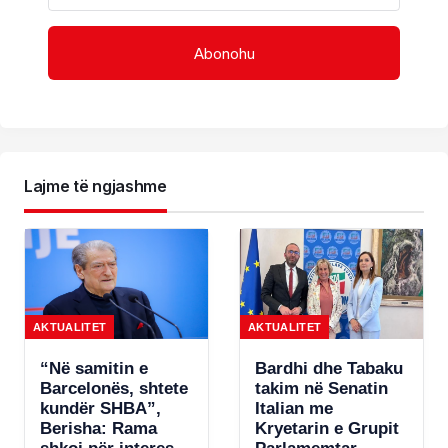
Lajme të ngjashme
AKTUALITET
AKTUALITET
“Në samitin e
Bardhi dhe Tabaku
Barcelonës, shtete
takim në Senatin
kundër SHBA”,
Italian me
Berisha: Rama
Kryetarin e Grupit