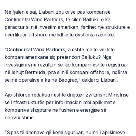
Në fjalën e saj, Llabani zbuloi se pas kompanisë
Continental Wind Partners, të cilën Balluku e ka
paraqitur si një investim amerikan, fshihet një strukturë e
ndërlikuar offshore me lidhje të dyshimta rajonale.
“Continental Wind Partners, a është me të vërtetë
kompani amerikane siç pretendon Balluku? Nga
investigimi ynë rezulton se kjo kompani është regjistruar
në Ishujt Bermuda, pra si një kompani offshore, ndërsa
selinë operative e ka në Beograd,” deklaroi Llabani.
Ajo shtoi se redaksia i është drejtuar zyrtarisht Ministrisë
së Infrastrukturës për informacion mbi aplikimet e
kompanive shqiptare në fushën e energjisë së
rinovueshme.
“Sipas të dhënave që kemi siguruar, numri i aplikimeve