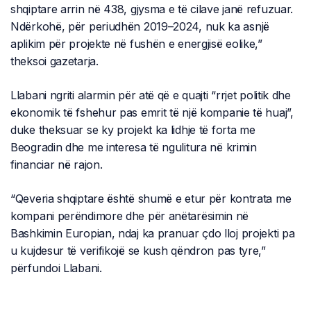
shqiptare arrin në 438, gjysma e të cilave janë refuzuar.
Ndërkohë, për periudhën 2019–2024, nuk ka asnjë
aplikim për projekte në fushën e energjisë eolike,”
theksoi gazetarja.
Llabani ngriti alarmin për atë që e quajti “rrjet politik dhe
ekonomik të fshehur pas emrit të një kompanie të huaj”,
duke theksuar se ky projekt ka lidhje të forta me
Beogradin dhe me interesa të ngulitura në krimin
financiar në rajon.
“Qeveria shqiptare është shumë e etur për kontrata me
kompani perëndimore dhe për anëtarësimin në
Bashkimin Europian, ndaj ka pranuar çdo lloj projekti pa
u kujdesur të verifikojë se kush qëndron pas tyre,”
përfundoi Llabani.