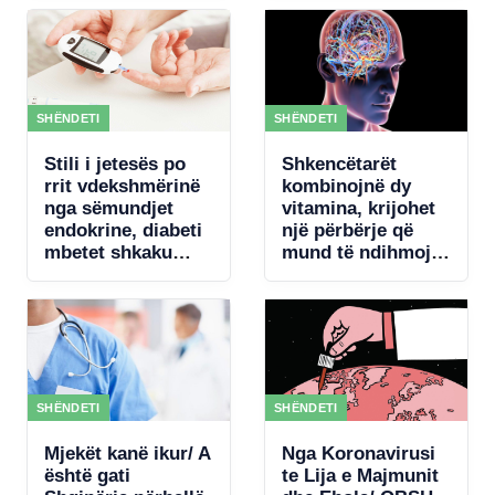
rezultateve
pajisje mjekësore,
qeveria akordon 4
mln € për
koncertin e Kanye
West
SHËNDETI
SHËNDETI
Stili i jetesës po
Shkencëtarët
rrit vdekshmërinë
kombinojnë dy
nga sëmundjet
vitamina, krijohet
endokrine, diabeti
një përbërje që
mbetet shkaku
mund të ndihmojë
kryesor
rigjenerimin e
trurit
SHËNDETI
SHËNDETI
Mjekët kanë ikur/ A
Nga Koronavirusi
është gati
te Lija e Majmunit