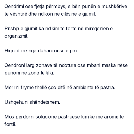
Qëndrimi ose fjetja përmbys, e bën punën e mushkërive
të vështirë dhe ndikon në cilësinë e gjumit.
Prishja e gjumit ka ndikim të fortë në mirëqenien e
organizmit.
Hiqni dorë nga duhani nëse e pini.
Qëndroni larg zonave të ndotura ose mbani maska nëse
punoni në zona të tilla.
Merrni frymë thellë çdo ditë në ambiente të pastra.
Ushqehuni shëndetshëm.
Mos përdorni solucione pastruese kimike me aromë të
fortë.