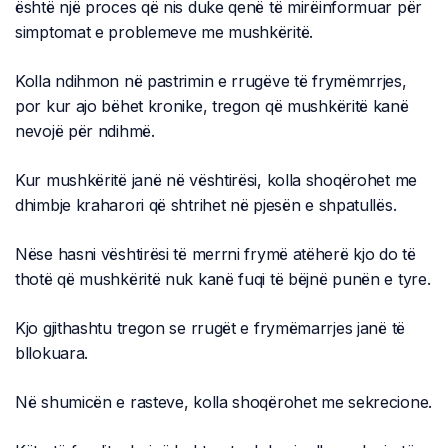
është një proces që nis duke qenë të mirëinformuar për
simptomat e problemeve me mushkëritë.
Kolla ndihmon në pastrimin e rrugëve të frymëmrrjes,
por kur ajo bëhet kronike, tregon që mushkëritë kanë
nevojë për ndihmë.
Kur mushkëritë janë në vështirësi, kolla shoqërohet me
dhimbje kraharori që shtrihet në pjesën e shpatullës.
Nëse hasni vështirësi të merrni frymë atëherë kjo do të
thotë që mushkëritë nuk kanë fuqi të bëjnë punën e tyre.
Kjo gjithashtu tregon se rrugët e frymëmarrjes janë të
bllokuara.
Në shumicën e rasteve, kolla shoqërohet me sekrecione.