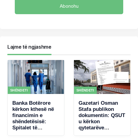
Lajme të ngjashme
SHËNDETI
SHËNDETI
Banka Botërore
Gazetari Osman
kërkon kthesë në
Stafa publikon
financimin e
dokumentin: QSUT
shëndetësisë:
u kërkon
Spitalet të
qytetarëve
paguhen sipas
donacione për