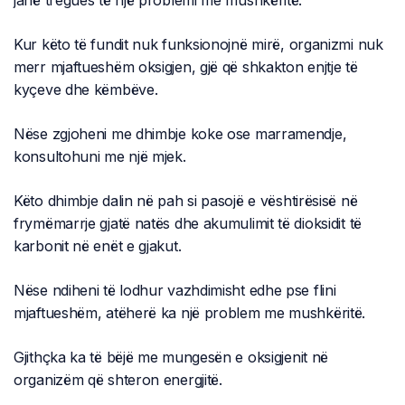
Kur këto të fundit nuk funksionojnë mirë, organizmi nuk
merr mjaftueshëm oksigjen, gjë që shkakton enjtje të
kyçeve dhe këmbëve.
Nëse zgjoheni me dhimbje koke ose marramendje,
konsultohuni me një mjek.
Këto dhimbje dalin në pah si pasojë e vështirësisë në
frymëmarrje gjatë natës dhe akumulimit të dioksidit të
karbonit në enët e gjakut.
Nëse ndiheni të lodhur vazhdimisht edhe pse flini
mjaftueshëm, atëherë ka një problem me mushkëritë.
Gjithçka ka të bëjë me mungesën e oksigjenit në
organizëm që shteron energjitë.