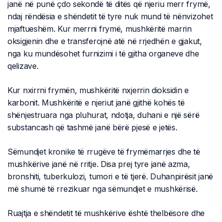
janë në punë çdo sekondë të ditës që njeriu merr frymë,
ndaj rëndësia e shëndetit të tyre nuk mund të nënvizohet
mjaftueshëm. Kur merrni frymë, mushkëritë marrin
oksigjenin dhe e transferojnë atë në rrjedhën e gjakut,
nga ku mundësohet furnizimi i të gjitha organeve dhe
qelizave.
Kur nxirrni frymën, mushkëritë nxjerrin dioksidin e
karbonit. Mushkëritë e njeriut janë gjithë kohës të
shënjestruara nga pluhurat, ndotja, duhani e një sërë
substancash që tashmë janë bërë pjesë e jetës.
Sëmundjet kronike të rrugëve të frymëmarrjes dhe të
mushkërive janë në rritje. Disa prej tyre janë azma,
bronshiti, tuberkulozi, tumori e të tjerë. Duhanpirësit janë
më shumë të rrezikuar nga sëmundjet e mushkërisë.
Ruajtja e shëndetit të mushkërive është thelbësore dhe