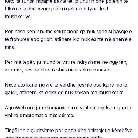
Këto të fundit mbajnë bakteret, pluhurin dhe polenin të
bllokuara dhe pengojnë rrugëtimin e tyre drejt
mushkërive.
Por nëse keni shumë sekrecione që nuk vijnë si pasojë e
të ftohurës apo gripit, atëherë kjo nuk është një shenjë e
mirë.
Për më tepër, ju mund të vini re ndryshime në ngjyrën,
aromën, sasinë dhe trashësinë e sekrecioneve.
Nëse ato kanë ngjyrë të verdhë, jeshile ose kanë njolla
gjaku, atëherë ka diçka që nuk shkon me mushkëritë.
AgroWeb.org ju rekomandon një vizitë te mjeku juaj nëse
vini re simptomat e mësipërme.
Tingëllon e çuditshme por enjtja dhe dhimbjet e këmbëve
janë tregues të një problemi me mushkëritë.