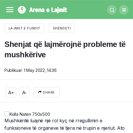
LAJMET E FUNDIT
SHËNDETI
Shenjat që lajmërojnë probleme të
mushkërive
Publikuar:
1 May 2022, 14:36
A+
A-
SHARE
Mushkëritë luajnë një rol kyç në rregullimin e
funksioneve të organeve të tjera në trupin e njeriut. Ato