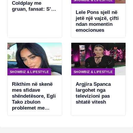
SHOWBIZ & LIFESTYLE
Coldplay me
gruan, fansat: S’ka
Lele Pons sjell në
asgjë për të
jetë një vajzë, çifti
fshehur
ndan momentin
emocionues
SHOWBIZ & LIFESTYLE
SHOWBIZ & LIFESTYLE
Rikthim në skenë
Argjira Spanca
mes sfidave
largohet nga
shëndetësore, Egli
televizioni pas
Tako zbulon
shtatë vitesh
problemet me
zërin