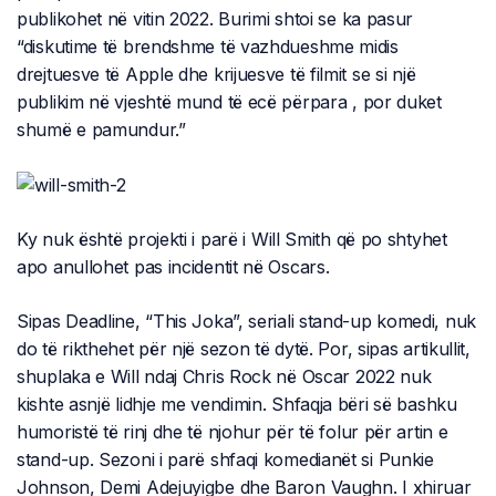
publikohet në vitin 2022. Burimi shtoi se ka pasur
“diskutime të brendshme të vazhdueshme midis
drejtuesve të Apple dhe krijuesve të filmit se si një
publikim në vjeshtë mund të ecë përpara , por duket
shumë e pamundur.”
Ky nuk është projekti i parë i Will Smith që po shtyhet
apo anullohet pas incidentit në Oscars.
Sipas Deadline, “This Joka”, seriali stand-up komedi, nuk
do të rikthehet për një sezon të dytë. Por, sipas artikullit,
shuplaka e Will ndaj Chris Rock në Oscar 2022 nuk
kishte asnjë lidhje me vendimin. Shfaqja bëri së bashku
humoristë të rinj dhe të njohur për të folur për artin e
stand-up. Sezoni i parë shfaqi komedianët si Punkie
Johnson, Demi Adejuyigbe dhe Baron Vaughn. I xhiruar