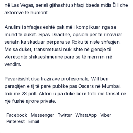
në Las Vegas, seriali gjithashtu shfaqi biseda midis Ëill dhe
aktorëve të humorit.
Anulimi i shfaqjes është pak më i komplikuar nga sa
mund të duket. Sipas Deadline, opsioni për të rinovuar
serialin ka skaduar përpara se Roku të niste shfaqjen.
Me sa duket, transmetuesi nuk ishte në gjendje të
vlerësonte shikueshmërinë para se të merrnin një
vendim.
Pavarësisht disa trazirave profesionale, Will bëri
paraqitjen e tij të parë publike pas Oscars në Mumbai,
Indi më 23 prill. Aktori u pa duke bërë foto me fansat në
një fushë ajrore private.
Facebook
Messenger
Twitter
WhatsApp
Viber
Pinterest
Email