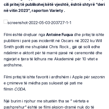
cili pritej të publikohej këtë vjeshtë, është shtyrë “deri
në vitin 2023”, raporton Variety .
Filmi është drejtuar nga
Antoine Fuqua
dhe pritej të ishte
publikimi i parë pas incidentit në Oscars në 2022 ku Will
Smith goditi me shuplakë Chris Rock , gjë që solli edhe
ndalimin e aktorit për të marrë pjesë në ceremonitë dhe
ngjarjet e tjera të lidhura me Akademinë për 10 vitet e
ardhshme.
Filmi pritej të ishte favoriti i ardhshëm i Apple për sezonin
e çmimeve të mëdha pas suksesit që pati me
filmin
CODA
.
Një burim i njohur me situatën tha se ” vërteta e
pashprehur” është se filmi aksion-dramë nuk do të