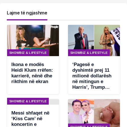
Lajme të ngjashme
SHOWBIZ & LIFESTYLE
SHOWBIZ & LIFESTYLE
Ikona e modës
‘Pagesë e
Heidi Klum rrëfen:
dyshimtë prej 11
karrierë, nënë dhe
milionë dollarësh
rikthim në ekran
në mitingun e
Harris’, Trump
kërkon ndjekje
penale për
SHOWBIZ & LIFESTYLE
Beyonce
Messi shfaqet në
‘Kiss Cam’ në
koncertin e