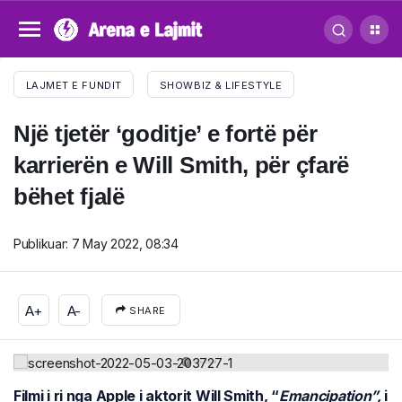
LAJMET E FUNDIT
SHOWBIZ & LIFESTYLE
Një tjetër ‘goditje’ e fortë për
karrierën e Will Smith, për çfarë
bëhet fjalë
Publikuar:
7 May 2022, 08:34
A+
A-
SHARE
Filmi i ri nga Apple i aktorit Will Smith, “
Emancipation”,
i