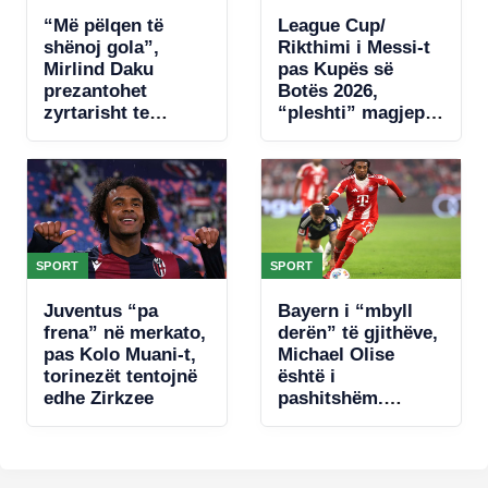
“Më pëlqen të
League Cup/
shënoj gola”,
Rikthimi i Messi-t
Mirlind Daku
pas Kupës së
prezantohet
Botës 2026,
zyrtarisht te
“pleshti” magjeps
Spartaku i Moskës
tifozët me një
dopietë
SPORT
SPORT
Juventus “pa
Bayern i “mbyll
frena” në merkato,
derën” të gjithëve,
pas Kolo Muani-t,
Michael Olise
torinezët tentojnë
është i
edhe Zirkzee
pashitshëm.
Bavarezët
piketojnë
zëvendësuesin e
francezit për të