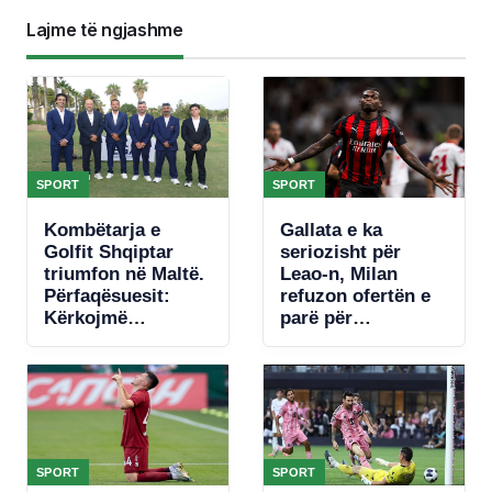
Lajme të ngjashme
SPORT
SPORT
Kombëtarja e
Gallata e ka
Golfit Shqiptar
seriozisht për
triumfon në Maltë.
Leao-n, Milan
Përfaqësuesit:
refuzon ofertën e
Kërkojmë
parë për
mbështetje, nuk
portugezin
kemi fusha
SPORT
SPORT