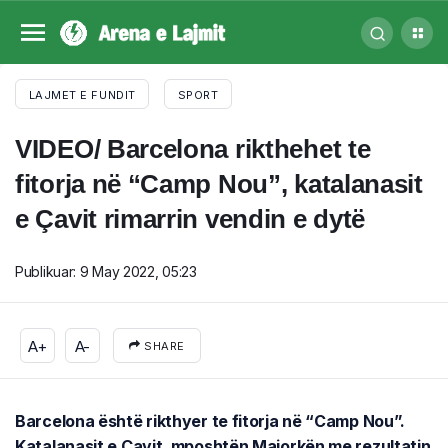
LAJMET E FUNDIT
SPORT
VIDEO/ Barcelona rikthehet te
fitorja në “Camp Nou”, katalanasit
e Çavit rimarrin vendin e dytë
Publikuar:
9 May 2022, 05:23
A+
A-
SHARE
Barcelona është rikthyer te fitorja në “Camp Nou”.
Katalanasit e Çavit, mposhtën Majorkën me rezultatin