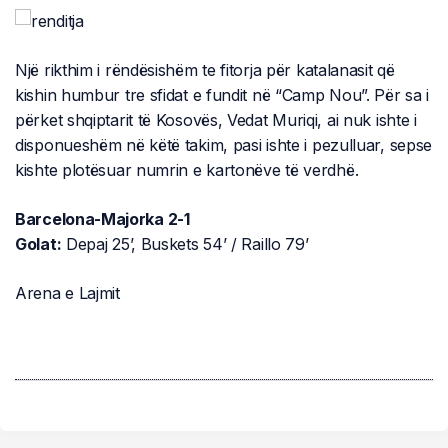
Një rikthim i rëndësishëm te fitorja për katalanasit që
kishin humbur tre sfidat e fundit në “Camp Nou”. Për sa i
përket shqiptarit të Kosovës, Vedat Muriqi, ai nuk ishte i
disponueshëm në këtë takim, pasi ishte i pezulluar, sepse
kishte plotësuar numrin e kartonëve të verdhë.
Barcelona-Majorka 2-1
Golat:
Depaj 25’, Buskets 54’ / Raillo 79’
Arena e Lajmit