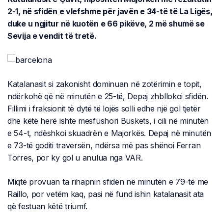
2-1, në sfidën e vlefshme për javën e 34-të të La Ligës,
duke u ngjitur në kuotën e 66 pikëve, 2 më shumë se
Sevija e vendit të tretë.
Katalanasit si zakonisht dominuan në zotërimin e topit,
ndërkohë që në minutën e 25-të, Depaj zhbllokoi sfidën.
Fillimi i fraksionit të dytë të lojës solli edhe një gol tjetër
dhe këtë herë ishte mesfushori Buskets, i cili në minutën
e 54-t, ndëshkoi skuadrën e Majorkës. Depaj në minutën
e 73-të goditi traversën, ndërsa më pas shënoi Ferran
Torres, por ky gol u anulua nga VAR.
Miqtë provuan ta rihapnin sfidën në minutën e 79-të me
Raillo, por vetëm kaq, pasi në fund ishin katalanasit ata
që festuan këtë triumf.