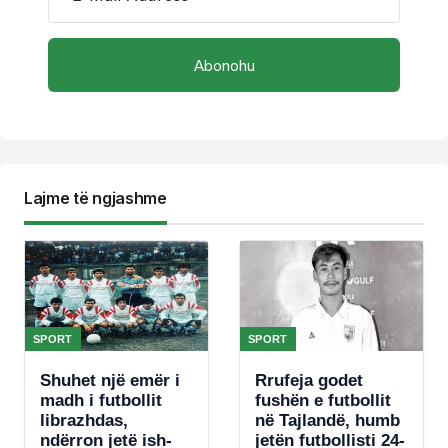
Lajme të ngjashme
SPORT
SPORT
Shuhet një emër i
Rrufeja godet
madh i futbollit
fushën e futbollit
librazhdas,
në Tajlandë, humb
ndërron jetë ish-
jetën futbollisti 24-