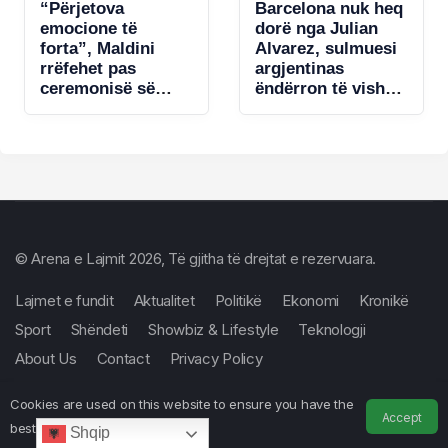
“Përjetova
Barcelona nuk heq
emocione të
dorë nga Julian
forta”, Maldini
Alvarez, sulmuesi
rrëfehet pas
argjentinas
ceremonisë së
ëndërron të vishet
lamtumirës për
blaugrana, Atletico
Baresin: Ranieri?
e konsideron të
Thjesht u
pashitshëm
përshëndetëm
© Arena e Lajmit 2026, Të gjitha të drejtat e rezervuara.
Lajmet e fundit
Aktualitet
Politikë
Ekonomi
Kronikë
Sport
Shëndeti
Showbiz & Lifestyle
Teknologji
About Us
Contact
Privacy Policy
Cookies are used on this website to ensure you have the
Accept
best experience.
Shqip