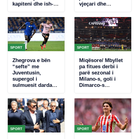
kapiteni dhe ish-
vjeçari dhe
trajneri i Sopotit,
plagosen 9 të tjerë
Besnik Çota
SPORT
SPORT
Zhegrova e bën
Miqësore/ Mbyllet
“sefte” me
pa fitues derbi i
Juventusin,
parë sezonal i
supergol i
Milano-s, goli i
sulmuesit dardan i
Dimarco-s
jep fitoren “Zonjës
rikuperohet nga
së Vjetër” në
penalltia e Nkunku
miqësoren ndaj
Chelsea-t
SPORT
SPORT