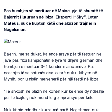
Pas humbjes së merituar në Mainc, yje të shumtë të
Bajernit fluturuan në Ibiza. Eksperti i “Sky”, Lotar
Mateus, nuk e kupton këtë dhe akuzon trajnerin
Nagelsman.
Bajerni, me sa duket, ka ende arsye për të festuar një
javë pasi fitoi kampionatin e tyre të dhjetë gjerman dhe
humbjen e merituar 3- 1 kundër maincianëve. Pas
ndeshjes të së shtunës disa lojtarë nuk u kthyen në
Mynih, por u nisën menjëherë për një festë në Ibiza.
“Të shkosh në plazh në kohën kur ke ende dy ndeshje
për të luajtur, nuk mund të gjej një arsye për këtë.
Nuk kishte ndodhur kurrë më parë. Nagelsman nuk