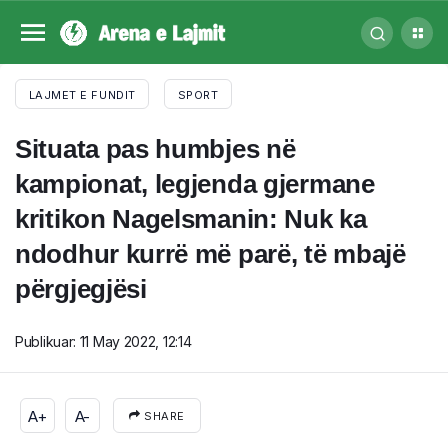
LAJMET E FUNDIT
SPORT
Situata pas humbjes në
kampionat, legjenda gjermane
kritikon Nagelsmanin: Nuk ka
ndodhur kurrë më parë, të mbajë
përgjegjësi
Publikuar:
11 May 2022, 12:14
A+
A-
SHARE