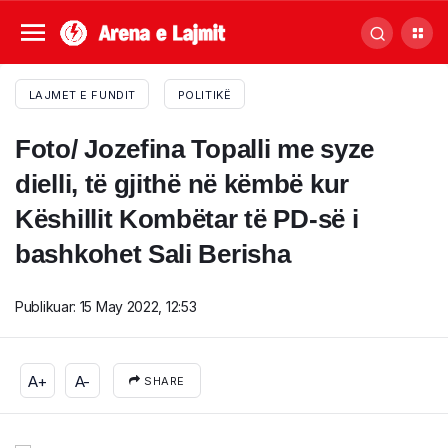
LAJMET E FUNDIT
POLITIKË
Foto/ Jozefina Topalli me syze
dielli, të gjithë në këmbë kur
Këshillit Kombëtar të PD-së i
bashkohet Sali Berisha
Publikuar:
15 May 2022, 12:53
A+
A-
SHARE