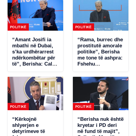
POLITIKË
POLITIKË
“Amant Josifi ia
“Rama, burrec dhe
mbathi në Dubai,
prostitutë amorale
s’ka urdhërarrest
politike”, Berisha
ndërkombëtar për
me tone të ashpra:
të”, Berisha: Call-
Fshehu
centrat plaçkitës
pjesëmarrjen në
janë fenomeni më
samitin në Spanjë!
kriminal në
Shqipëri
POLITIKË
POLITIKË
“Kërkojnë
“Berisha nuk është
shlyerjen e
kryetar i PD deri
detyrimeve të
në fund të majit”,