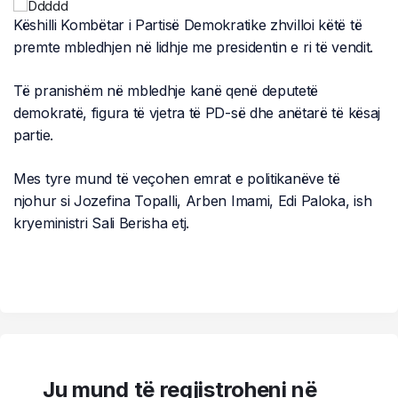
Këshilli Kombëtar i Partisë Demokratike zhvilloi këtë të
premte mbledhjen në lidhje me presidentin e ri të vendit.
Të pranishëm në mbledhje kanë qenë deputetë
demokratë, figura të vjetra të PD-së dhe anëtarë të kësaj
partie.
Mes tyre mund të veçohen emrat e politikanëve të
njohur si Jozefina Topalli, Arben Imami, Edi Paloka, ish
kryeministri Sali Berisha etj.
Ju mund të regjistroheni në