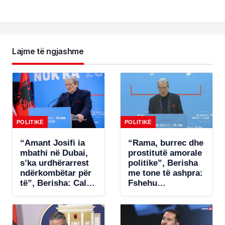
Lajme të ngjashme
POLITIKË
POLITIKË
“Amant Josifi ia
“Rama, burrec dhe
mbathi në Dubai,
prostitutë amorale
s’ka urdhërarrest
politike”, Berisha
ndërkombëtar për
me tone të ashpra:
të”, Berisha: Call-
Fshehu
centrat plaçkitës
pjesëmarrjen në
janë fenomeni më
samitin në Spanjë!
kriminal në
Shqipëri