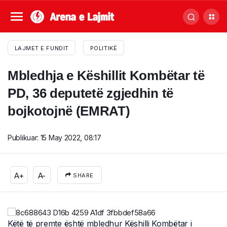
LAJMET E FUNDIT
POLITIKË
Mbledhja e Këshillit Kombëtar të
PD, 36 deputetë zgjedhin të
bojkotojnë (EMRAT)
Publikuar:
15 May 2022, 08:17
A+
A-
SHARE
Këtë të premte është mbledhur Këshilli Kombëtar i