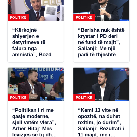
POLITIKË
POLITIKË
“Kërkojnë
“Berisha nuk është
shlyerjen e
kryetar i PD deri
detyrimeve të
në fund të majit”,
falura nga
Salianji: Me një
amnistia”, Bozdo
padi të thjeshtë
denoncon Tatimet:
zgjidhet ngërçi për
Po i bëhet presion
statutin, por s’ia
bizneseve.
jap këtë avantazh
Ministria e
Ramës (VIDEO)
Financave s’ka
miratuar aktet
nënligjore!
POLITIKË
POLITIKË
“Politikan i ri me
“Kemi 13 vite në
qasje moderne,
opozitë, na duhet
sjell vetëm vlera”,
nxitim, jo durim”,
Arbër Hitaj: Mes
Salianji: Rezultati i
lëvizjes së tij dhe
11 majit, më i