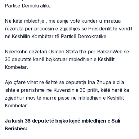
Partisë Demokratike.
Në këtë mbledhje , me asnjë votë kundër u miratua
rezoluta për procesin e zgjedhjes së Presidentit të vendit
në Këshillin Kombëtar të Partisë Demokratike.
Ndërkohë gazetari Osman Stafa tha për BalkanWeb se
36 deputetë kanë bojkotuar mbledhjen e Këshillit
Kombëtar.
Ajo çfarë vihet re është se deputetja Ina Zhupa e cila
ishte e pranishme në Kuvendin e 30 prillit, këtë herë ka
zgjedhur mos të marrë pjesë në mbledhjen e Këshillit
Kombëtar.
Ja kush 36 deputetë bojkotojnë mbledhjen e Sali
Berishës: