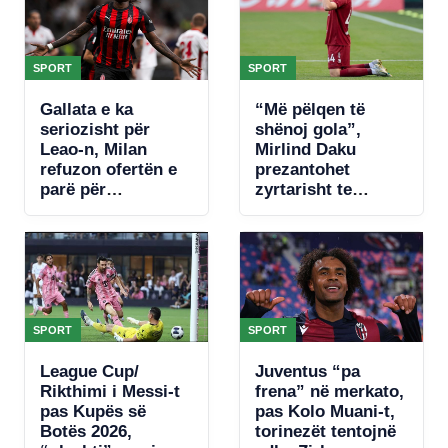
SPORT
SPORT
Gallata e ka
“Më pëlqen të
seriozisht për
shënoj gola”,
Leao-n, Milan
Mirlind Daku
refuzon ofertën e
prezantohet
parë për
zyrtarisht te
portugezin
Spartaku i Moskës
SPORT
SPORT
League Cup/
Juventus “pa
Rikthimi i Messi-t
frena” në merkato,
pas Kupës së
pas Kolo Muani-t,
Botës 2026,
torinezët tentojnë