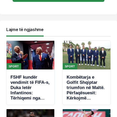
Lajme të ngjashme
SPORT
SPORT
FSHF kundër
Kombëtarja e
vendimit të FIFA-s,
Golfit Shqiptar
Duka letër
triumfon në Maltë.
Infantinos:
Përfaqësuesit:
Tërhiqemi nga
Kërkojmë
fotografia!
mbështetje, nuk
kemi fusha