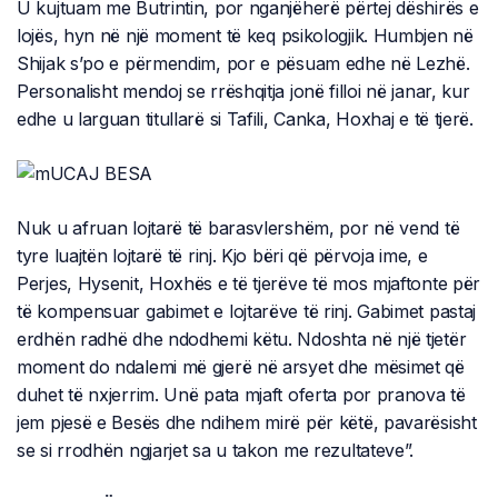
U kujtuam me Butrintin, por nganjëherë përtej dëshirës e
lojës, hyn në një moment të keq psikologjik. Humbjen në
Shijak s’po e përmendim, por e pësuam edhe në Lezhë.
Personalisht mendoj se rrëshqitja jonë filloi në janar, kur
edhe u larguan titullarë si Tafili, Canka, Hoxhaj e të tjerë.
Nuk u afruan lojtarë të barasvlershëm, por në vend të
tyre luajtën lojtarë të rinj. Kjo bëri që përvoja ime, e
Perjes, Hysenit, Hoxhës e të tjerëve të mos mjaftonte për
të kompensuar gabimet e lojtarëve të rinj. Gabimet pastaj
erdhën radhë dhe ndodhemi këtu. Ndoshta në një tjetër
moment do ndalemi më gjerë në arsyet dhe mësimet që
duhet të nxjerrim. Unë pata mjaft oferta por pranova të
jem pjesë e Besës dhe ndihem mirë për këtë, pavarësisht
se si rrodhën ngjarjet sa u takon me rezultateve”.