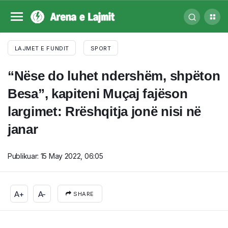
LAJMET E FUNDIT
SPORT
“Nëse do luhet ndershëm, shpëton
Besa”, kapiteni Muçaj fajëson
largimet: Rrëshqitja jonë nisi në
janar
Publikuar:
15 May 2022, 06:05
A+
A-
SHARE