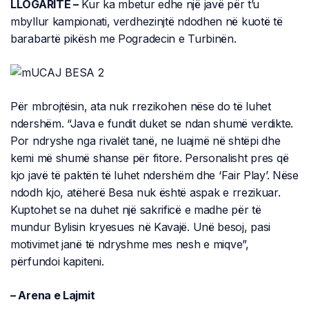
LLOGARITË –
Kur ka mbetur edhe një javë për t’u
mbyllur kampionati, verdhezinjtë ndodhen në kuotë të
barabartë pikësh me Pogradecin e Turbinën.
Për mbrojtësin, ata nuk rrezikohen nëse do të luhet
ndershëm. “Java e fundit duket se ndan shumë verdikte.
Por ndryshe nga rivalët tanë, ne luajmë në shtëpi dhe
kemi më shumë shanse për fitore. Personalisht pres që
kjo javë të paktën të luhet ndershëm dhe ‘Fair Play’. Nëse
ndodh kjo, atëherë Besa nuk është aspak e rrezikuar.
Kuptohet se na duhet një sakrificë e madhe për të
mundur Bylisin kryesues në Kavajë. Unë besoj, pasi
motivimet janë të ndryshme mes nesh e miqve”,
përfundoi kapiteni.
– Arena e Lajmit