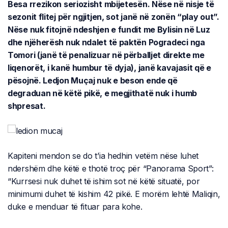
Besa rrezikon seriozisht mbijetesën. Nëse në nisje të
sezonit flitej për ngjitjen, sot janë në zonën “play out”.
Nëse nuk fitojnë ndeshjen e fundit me Bylisin në Luz
dhe njëherësh nuk ndalet të paktën Pogradeci nga
Tomori (janë të penalizuar në përballjet direkte me
liqenorët, i kanë humbur të dyja), janë kavajasit që e
pësojnë. Ledjon Muçaj nuk e beson ende që
degraduan në këtë pikë, e megjithatë nuk i humb
shpresat.
Kapiteni mendon se do t’ia hedhin vetëm nëse luhet
ndershëm dhe këtë e thotë troç për “Panorama Sport”:
“Kurrsesi nuk duhet të ishim sot në këtë situatë, por
minimumi duhet të kishim 42 pikë. E morëm lehtë Maliqin,
duke e menduar të fituar para kohe.