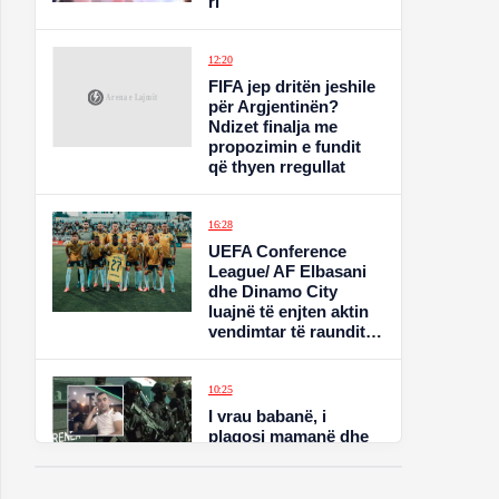
ri
12:20
FIFA jep dritën jeshile
për Argjentinën?
Ndizet finalja me
propozimin e fundit
që thyen rregullat
16:28
UEFA Conference
League/ AF Elbasani
dhe Dinamo City
luajnë të enjten aktin
vendimtar të raundit
të parë kualifikues
10:25
I vrau babanë, i
plagosi mamanë dhe
në fund e mori peng!
Refit Buzi liron ish të
fejuarën, RENEA