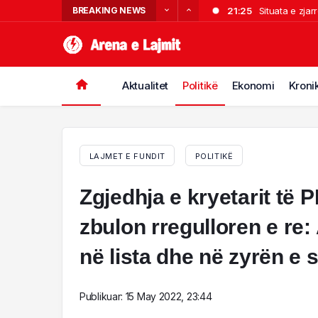
BREAKING NEWS
21:25
Situata e zjar
18:56
Nënë e bir sh
18:32
shpërqendroi 
“I mahnitur”/ 
18:10
U kapën ‘në pr
strukturat! 
Aktualitet
Politikë
Ekonomi
Kroni
17:48
VIDEO/ Zjarri
LAJMET E FUNDIT
POLITIKË
Zgjedhja e kryetarit të 
zbulon rregulloren e re:
në lista dhe në zyrën e 
Publikuar:
15 May 2022, 23:44