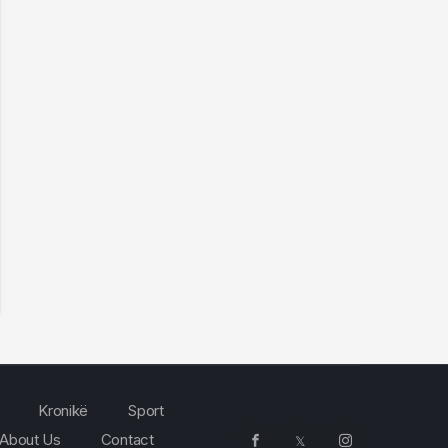
Kronikë
Sport
About Us
Contact