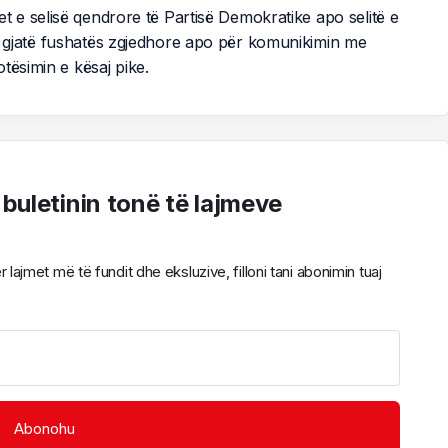
set e selisë qendrore të Partisë Demokratike apo selitë e
tij gjatë fushatës zgjedhore apo për komunikimin me
tësimin e kësaj pike.
 buletinin tonë të lajmeve
ajmet më të fundit dhe eksluzive, filloni tani abonimin tuaj