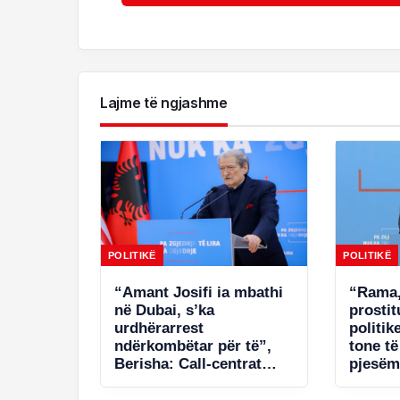
Lajme të ngjashme
POLITIKË
POLITIKË
“Amant Josifi ia mbathi
“Rama,
në Dubai, s’ka
prosti
urdhërarrest
politik
ndërkombëtar për të”,
tone t
Berisha: Call-centrat
pjesëm
plaçkitës janë fenomeni
në Spa
më kriminal në Shqipëri