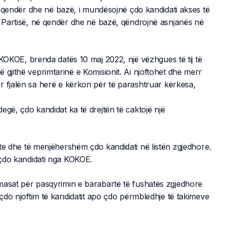
në qendër dhe në bazë, i mundësojnë çdo kandidati akses të
ë Partisë, në qendër dhe në bazë, qëndrojnë asnjanës në
 KOKOE, brenda datës 10 maj 2022, një vëzhgues të tij të
 gjithë veprimtarinë e Komisionit. Ai njoftohet dhe merr
r fjalën sa herë e kërkon për të parashtruar kërkesa,
egë, çdo kandidat ka të drejtën të caktojë një
te dhe të menjëhershëm çdo kandidati në listën zgjedhore.
ë çdo kandidati nga KOKOE.
masat për pasqyrimin e barabartë të fushatës zgjedhore
 çdo njoftim të kandidatit apo çdo përmbledhje të takimeve