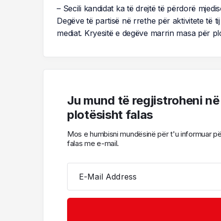
– Secili kandidat ka të drejtë të përdorë mjedi
Degëve të partisë në rrethe për aktivitete të 
mediat. Kryesitë e degëve marrin masa për plo
Ju mund të regjistroheni në
plotësisht falas
Mos e humbisni mundësinë për t'u informuar për l
falas me e-mail.
E-Mail Address