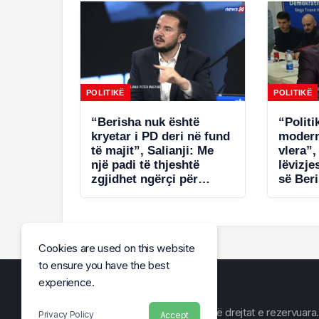
POLITIKË
POLITIKË
“Berisha nuk është
“Politi
kryetar i PD deri në fund
modern
të majit”, Salianji: Me
vlera”,
një padi të thjeshtë
lëvizje
zgjidhet ngërçi për
së Ber
statutin, por s’ia jap këtë
Salianj
avantazh Ramës (VIDEO)
tregoi
Cookies are used on this website
to ensure you have the best
experience.
© Arena e Lajmit 2026, Të gjitha të drejtat e rezervuara.
Privacy Policy
Accept