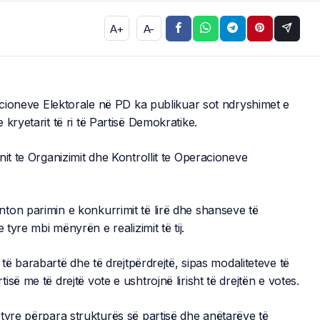
A+
A-
racioneve Elektorale në PD ka publikuar sot ndryshimet e
kryetarit të ri të Partisë Demokratike.
it te Organizimit dhe Kontrollit te Operacioneve
ton parimin e konkurrimit të lirë dhe shanseve të
 tyre mbi mënyrën e realizimit të tij.
 të barabartë dhe të drejtpërdrejtë, sipas modaliteteve të
së me të drejtë vote e ushtrojnë lirisht të drejtën e votes.
tyre përpara strukturës së partisë dhe anëtarëve të