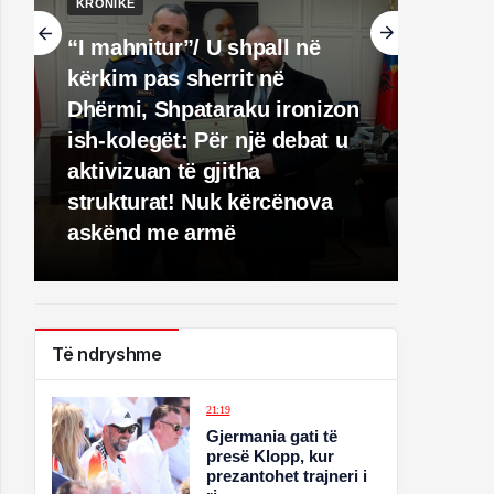
KRONIKË
“I mahnitur”/ U shpall në
kërkim pas sherrit në
Dhërmi, Shpataraku ironizon
ish-kolegët: Për një debat u
aktivizuan të gjitha
strukturat! Nuk kërcënova
askënd me armë
Të ndryshme
21:19
Gjermania gati të
presë Klopp, kur
prezantohet trajneri i