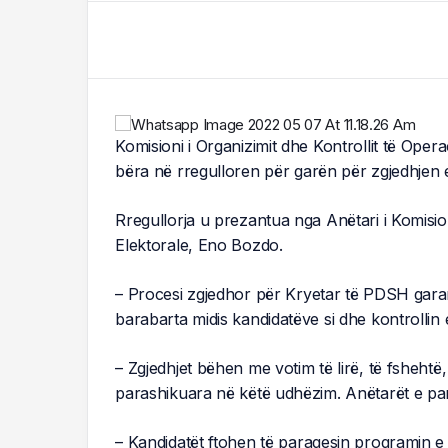
Komisioni i Organizimit dhe Kontrollit të Ope
bëra në rregulloren për garën për zgjedhjen e 
Rregullorja u prezantua nga Anëtari i Komision
Elektorale, Eno Bozdo.
– Procesi zgjedhor për Kryetar të PDSH garan
barabarta midis kandidatëve si dhe kontrollin e
– Zgjedhjet bëhen me votim të lirë, të fshehtë,
parashikuara në këtë udhëzim. Anëtarët e parti
– Kandidatët ftohen të paraqesin programin e 