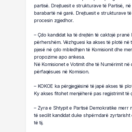
partisë. Drejtuesit e strukturave të Partisë, 
barabartë në garë. Drejtuesit e strukturave t
procesin zgjedhor.
– Çdo kandidat ka të drejtën të caktojë pranë
përhershëm. Vëzhguesi ka akses të plotë në të
pjesë në çdo mbledhjen të Komisionit dhe mer
propozime apo ankesa.
Në Komisionet e Votimit dhe të Numërimit në d
përfaqësues në Komision.
– KOKOE ka përgjegjësinë të japë akses të plo
Ky akses fitohet menjëherë pas regjistrimit t
– Zyra e Shtypit e Partisë Demokratike merr 
të secilit kandidat duke shpërndarë zyrtarisht
të tij.