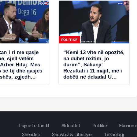
nënligjore!
POLITIKË
kan i ri me qasje
“Kemi 13 vite në opozitë,
e, sjell vetëm
na duhet nxitim, jo
 Arbër Hitaj: Mes
durim”, Salianji:
s së tij dhe qasjes
Rezultati i 11 majit, më i
ishës, zgjedh
dobëti në dekada! U
in. Në Kavajë
gabua me listat e
 se…
deputetëve dhe…
Lajmet e fundit
Aktualitet
Politikë
Ekonomi
Shëndeti
Showbiz & Lifestyle
Teknologji