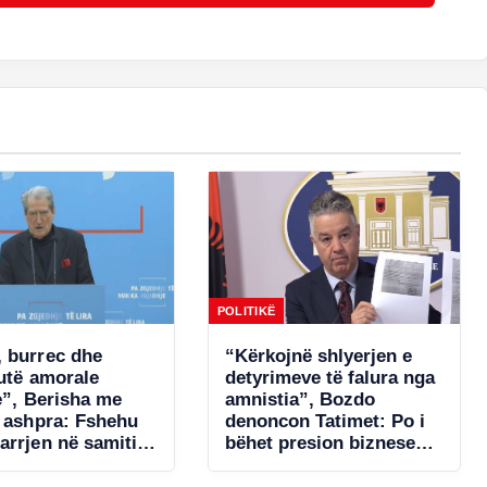
POLITIKË
 burrec dhe
“Kërkojnë shlyerjen e
tutë amorale
detyrimeve të falura nga
e”, Berisha me
amnistia”, Bozdo
ë ashpra: Fshehu
denoncon Tatimet: Po i
arrjen në samitin
bëhet presion bizneseve.
një!
Ministria e Financave
s’ka miratuar aktet