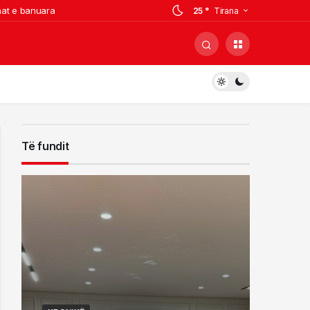
onat e banuara
25 °
Tirana
sidentin tragjik: Diçka e
ër një debat u aktivizuan të gjitha
 arrestuarit
jë kabinë elektrike
Të fundit