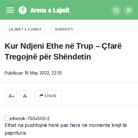
LAJMET E FUNDIT
SHËNDETI
Kur Ndjeni Ethe në Trup – Çfarë
Tregojnë për Shëndetin
Publikuar:
16 May 2022, 22:35
A+
A-
SHARE
Ethet na pushtojnë herë pas here në momente krejt të
papritura.