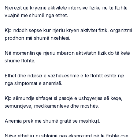
Njerëzit që kryejnë aktivitete intensive fizike në të ftohtë
vuajnë më shumë nga ethet.
Kjo ndodh sepse kur njeriu kryen aktivitet fizik, organizmi
prodhon më shumë nxehtësi.
Në momentin që njeriu mbaron aktivitetin fizik do të ketë
shumë ftohtë.
Ethet dhe ndjesia e vazhdueshme e të ftohtit është një
nga simptomat e anemisë.
Kjo sëmundje shfaqet si pasojë e ushqyerjes së keqe,
sëmundjeve, medikamenteve dhe moshës.
Anemia prek më shumë gratë se meshkujt.
Nëse ethet ju pushtojnë pas ekspozimit në të ftohtë ose