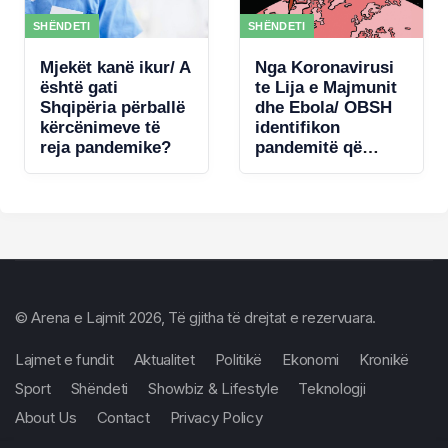
SHËNDETI
SHËNDETI
Mjekët kanë ikur/ A
Nga Koronavirusi
është gati
te Lija e Majmunit
Shqipëria përballë
dhe Ebola/ OBSH
kërcënimeve të
identifikon
reja pandemike?
pandemitë që
mund të
kërcënojnë
Europën
© Arena e Lajmit 2026, Të gjitha të drejtat e rezervuara.
Lajmet e fundit
Aktualitet
Politikë
Ekonomi
Kronikë
Sport
Shëndeti
Showbiz & Lifestyle
Teknologji
About Us
Contact
Privacy Policy