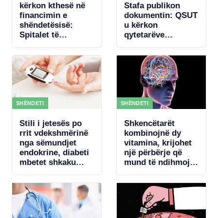
kërkon kthesë në
Stafa publikon
financimin e
dokumentin: QSUT
shëndetësisë:
u kërkon
Spitalet të
qytetarëve
paguhen sipas
donacione për
rezultateve
pajisje mjekësore,
qeveria akordon 4
mln € për
koncertin e Kanye
West
SHËNDETI
SHËNDETI
Stili i jetesës po
Shkencëtarët
rrit vdekshmërinë
kombinojnë dy
nga sëmundjet
vitamina, krijohet
endokrine, diabeti
një përbërje që
mbetet shkaku
mund të ndihmojë
kryesor
rigjenerimin e
trurit