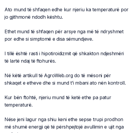
Ato mund të shfaqen edhe kur njeriu ka temperaturë por
jo gjithmonë ndodh kështu.
Ethet mund të shfaqen për arsye nga më të ndryshmet
por edhe si simptomë e disa sëmundjeve.
I tillë është rasti i hipotiroidizmit që shkakton ndjeshmëri
të lartë ndaj të ftohurës.
Në këtë artikull të AgroWeb.org do të mësoni për
shkaqet e etheve dhe si mund t’i mbani ato nën kontroll.
Kur bën ftohtë, njeriu mund të ketë ethe pa patur
temperaturë.
Nëse jeni lagur nga shiu keni ethe sepse trupi prodhon
më shumë energji që të përshpejtojë avullimin e ujit nga