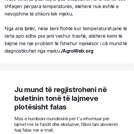
shfaqen përpara temperaturës, atëherë nuk është e
nevojshme të shkoni tek mjeku.
Nga ana tjetër, nëse keni ftohtë kur temperaturat janë të
larta apo edhe pse jeni veshur trashë, atëherë kemi të
bëjmë me një problem të fshehur mjekësor i cili mund të
diagnostikohet nga mjeku.
/AgroWeb.org
Ju mund të regjistroheni në
buletinin tonë të lajmeve
plotësisht falas
Mos e humbisni mundësinë për t'u informuar për
lajmet më të fundit dhe eksluzive, filloni tani abonimin
tuaj falas me e-mail.