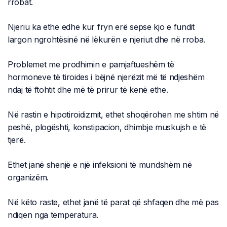
rrobat.
Njeriu ka ethe edhe kur fryn erë sepse kjo e fundit
largon ngrohtësinë në lëkurën e njeriut dhe në rroba.
Problemet me prodhimin e pamjaftueshëm të
hormoneve të tiroides i bëjnë njerëzit më të ndjeshëm
ndaj të ftohtit dhe më të prirur të kenë ethe.
Në rastin e hipotiroidizmit, ethet shoqërohen me shtim në
peshë, plogështi, konstipacion, dhimbje muskujsh e të
tjerë.
Ethet janë shenjë e një infeksioni të mundshëm në
organizëm.
Në këto raste, ethet janë të parat që shfaqen dhe më pas
ndiqen nga temperatura.