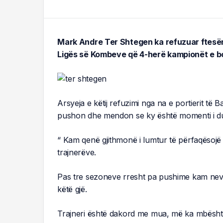
Mark Andre Ter Shtegen ka refuzuar ftesën
Ligës së Kombeve që 4-herë kampionët e bot
Arsyeja e këtij refuzimi nga na e portierit të 
pushon dhe mendon se ky është momenti i duh
“ Kam qenë gjithmonë i lumtur të përfaqësoj
trajnerëve.
Pas tre sezoneve rresht pa pushime kam nevoj
këtë gjë.
Trajneri është dakord me mua, më ka mbështet