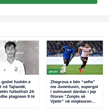
SPORT
a godet fushën e
Zhegrova e bën “sefte”
it në Tajlandë,
me Juventusin, supergol
tën futbollisti 24-
i sulmuesit dardan i jep
 dhe plagosen 9 të
fitoren “Zonjës së
Vjetër” në miqësoren
ndaj Chelsea-t