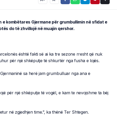
 e kombëtares Gjermane për grumbullimin në sfidat e
ës do të zhvillojë në muajin qershor.
Barcelonës është fakti së ai ka tre sezone rresht që nuk
ur për një shkëputje të shkurtër nga fusha e lojës.
ë Gjermaninë sa herë jam grumbulluar nga ana e
ë për një shkëputje të vogël, e kam te nevojshme ta bëj
ur në zgjedhjen time.”, ka thënë Ter Shtegen.