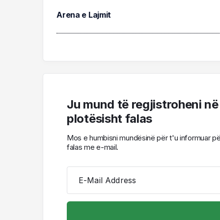
Arena e Lajmit
Ju mund të regjistroheni në
plotësisht falas
Mos e humbisni mundësinë për t'u informuar për l
falas me e-mail.
E-Mail Address