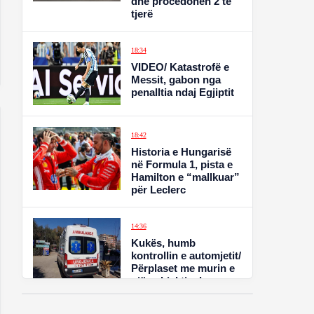
dhe procedohen 2 të
tjerë
18:34
VIDEO/ Katastrofë e
Messit, gabon nga
penalltia ndaj Egjiptit
18:42
Historia e Hungarisë
në Formula 1, pista e
Hamilton e “mallkuar”
për Leclerc
14:36
Kukës, humb
kontrollin e automjetit/
Përplaset me murin e
një subjekti, plagosen
lehtë dy fëmijë