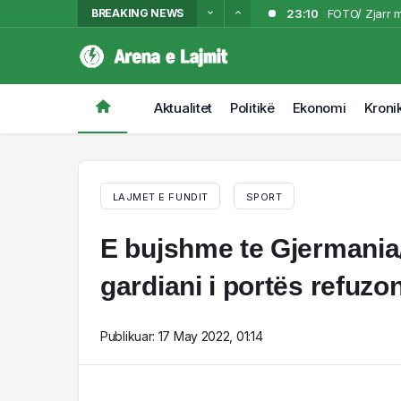
BREAKING NEWS
23:10
FOTO/ Zjarr m
23:04
Shuhet një em
22:48
Aksident në 
22:15
VIDEO/ Përfsh
Aktualitet
Politikë
Ekonomi
Kroni
21:53
Zjarri përhape
LAJMET E FUNDIT
SPORT
E bujshme te Gjermania/
gardiani i portës refuz
Publikuar:
17 May 2022, 01:14