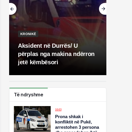
KRONIKË
Aksident në Durrës/ U
përplas nga makina ndërron
jetë këmbësori
Të ndryshme
10:03
Prona shkak i
konfliktit në Pukë,
arrestohen 3 persona