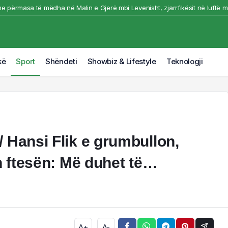
e përmasa të mëdha në Malin e Gjerë mbi Levenisht, zjarrfikësit në luftë m
ër i madh i futbollit librazhdas, ndërron jetë ish-kapiteni dhe ish-trajneri i 
Durrës/ U përplas nga makina ndërron jetë këmbësori
ihet nga flakët makina në Tiranë, shkrumbohet nga zjarri. Pamje nga vendn
kë
Sport
Shëndeti
Showbiz & Lifestyle
Teknologji
t me shpejtësi/ Rrezikohen disa banesa, situata kritike në fshatin Pocest n
 Hansi Flik e grumbullon,
on ftesën: Më duhet të…
A+
A-