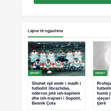
Lajme të ngjashme
SPORT
SPORT
Shuhet një emër i madh i
Rrufej
futbollit librazhdas,
futboll
ndërron jetë ish-kapiteni
humb je
dhe ish-trajneri i Sopotit,
vjeçari
Besnik Çota
tjerë