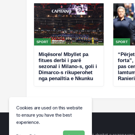
SPORT
SPORT
Miqësore/ Mbyllet pa
“Përje
fitues derbi i parë
forta”,
sezonal i Milano-s, goli i
pas ce
Dimarco-s rikuperohet
lamtum
nga penalltia e Nkunku
Ranier
përshë
Cookies are used on this website
to ensure you have the best
experience.
© Arena e Lajmit 2026, Të gjitha të drejtat e rezervuara.