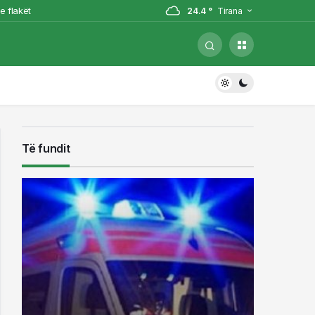
e flakët
24.4 °
Tirana
Sopotit, Besnik Çota
gjarja
ë Dibër
Të fundit