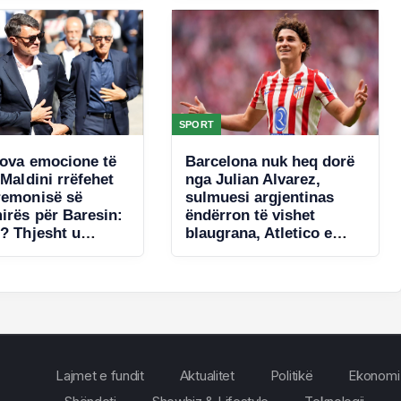
SPORT
tova emocione të
Barcelona nuk heq dorë
 Maldini rrëfehet
nga Julian Alvarez,
remonisë së
sulmuesi argjentinas
irës për Baresin:
ëndërron të vishet
i? Thjesht u
blaugrana, Atletico e
ndetëm
konsideron të
pashitshëm
Lajmet e fundit
Aktualitet
Politikë
Ekonomi