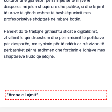
kulturor dhe gjuhësor, përfshirjes së të rinjve të
diasporës në jetën shoqërore dhe politike, si dhe krijimit
të urave të qëndrueshme të bashkëpunimit mes
profesionistëve shqiptarë në mbarë botën.
Panelet do të trajtojnë gjithashtu sfidat e digjitalizimit,
zhvillimit të qëndrueshëm dhe përmirësimit të politikave
për diasporën, me synimin për të ndërtuar një vizion të
përbashkët për të ardhmen dhe forcimin e lidhjeve mes
shqiptarëve kudo që jetojnë.
“
Arena e Lajmit
”