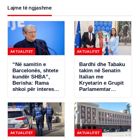
Lajme të ngjashme
AKTUALITET
AKTUALITET
“Në samitin e
Bardhi dhe Tabaku
Barcelonës, shtete
takim në Senatin
kundër SHBA”,
Italian me
Berisha: Rama
Kryetarin e Grupit
shkoi për interesa
Parlamemtar
personale
Craxi: Integrimi
europian jo slogan
politik, por proces
që kërkon reforma
të thella dhe
standarde
AKTUALITET
AKTUALITET