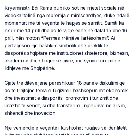
Kryeministri Edi Rama publikoi sot në rrjetet sociale një
videokartolinë nga mbrëmja e mirëseardhjes, duke ndarë
momentet më të veçanta të hapjes së samitit. Samiti ka
nisur më 14 prill dhe do të vijojë edhe në datat 15 dhe 16
prill, nën moton “Përmes rrënjëve lartësohemi”. Ai
përfaqëson një bashkim simbolik dhe praktik të
diasporës shqiptare me institucionet shtetërore, biznesin,
akademinë dhe shoqërinë civile, me synim forcimin e
lidhjeve me Shqipërinë.
Gjatë tre ditëve janë parashikuar 18 panele diskutimi që
do të trajtojnë tema si fuqizimi i bashkëpunimit ekonomik
dhe investimet e diasporës, promovimi i turizmit dhe
imazhit të vendit, si dhe transferimi i njohurive në arsim,
shkencë dhe inovacion.
Një vëmendje e veçantë i kushtohet ruajtjes së identitetit