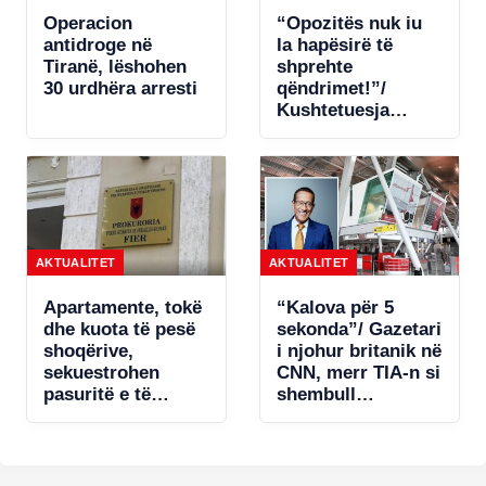
Operacion
“Opozitës nuk iu
antidroge në
la hapësirë të
Tiranë, lëshohen
shprehte
30 urdhëra arresti
qëndrimet!”/
Kushtetuesja
zbardhi dje
vendimin, i hapet
rrugë diskutimeve
për ndryshimin e
Rregullores së
Kuvendit
AKTUALITET
AKTUALITET
Apartamente, tokë
“Kalova për 5
dhe kuota të pesë
sekonda”/ Gazetari
shoqërive,
i njohur britanik në
sekuestrohen
CNN, merr TIA-n si
pasuritë e të
shembull
dënuarit në Itali
efektiviteti dhe
për trafik droge
avancimi
teknologjik