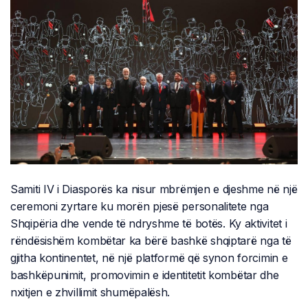
Samiti IV i Diasporës ka nisur mbrëmjen e djeshme në një
ceremoni zyrtare ku morën pjesë personalitete nga
Shqipëria dhe vende të ndryshme të botës. Ky aktivitet i
rëndësishëm kombëtar ka bërë bashkë shqiptarë nga të
gjitha kontinentet, në një platformë që synon forcimin e
bashkëpunimit, promovimin e identitetit kombëtar dhe
nxitjen e zhvillimit shumëpalësh.