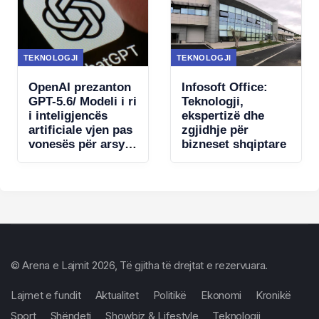
vende
përdoruesit
TEKNOLOGJI
TEKNOLOGJI
OpenAI prezanton
Infosoft Office:
GPT-5.6/ Modeli i ri
Teknologji,
i inteligjencës
ekspertizë dhe
artificiale vjen pas
zgjidhje për
vonesës për arsye
bizneset shqiptare
sigurie
© Arena e Lajmit 2026, Të gjitha të drejtat e rezervuara.
Lajmet e fundit
Aktualitet
Politikë
Ekonomi
Kronikë
Sport
Shëndeti
Showbiz & Lifestyle
Teknologji