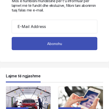
Mos e humbisni mundësinë për t'u informuar për
lajmet më të fundit dhe eksluzive, filloni tani abonimin
tuaj falas me e-mail.
E-Mail Address
Lajme të ngjashme