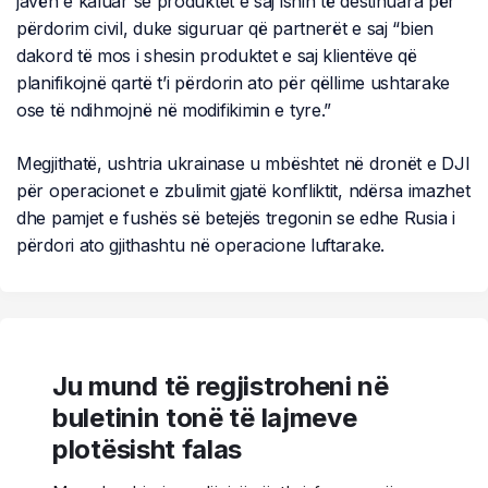
javën e kaluar se produktet e saj ishin të destinuara për
përdorim civil, duke siguruar që partnerët e saj “bien
dakord të mos i shesin produktet e saj klientëve që
planifikojnë qartë t’i përdorin ato për qëllime ushtarake
ose të ndihmojnë në modifikimin e tyre.”
Megjithatë, ushtria ukrainase u mbështet në dronët e DJI
për operacionet e zbulimit gjatë konfliktit, ndërsa imazhet
dhe pamjet e fushës së betejës tregonin se edhe Rusia i
përdori ato gjithashtu në operacione luftarake.
Ju mund të regjistroheni në
buletinin tonë të lajmeve
plotësisht falas