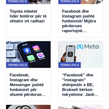
TEKNOLOGJI
TEKNOLOGJI
Toyota mbetet
Facebook dhe
lider botëror për të
Instagram jashtë
shtatin vit radhazi
funksionit/ Mijëra
përdorues
raportojnë
probleme në
mbarë botën
TEKNOLOGJI
TEKNOLOGJI
Facebook,
“Facebook” dhe
Instagram dhe
“Instagram”
Messenger jashtë
shënjestër e BE,
funksionit për
Brukseli kërkon
shumë përdorues/
ndryshime: Janë
Raportohen
projektuar për të
probleme në disa
krijuar varësi te