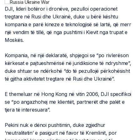
DJI, lideri botëror i dronëve, pezulloi operacionet
tregtare në Rusi dhe Ukrainë, duke u bërë kështu
kompania e parë kineze e teknologjisë së lartë, që merr
një vendim të tillë, që nga pushtimi i Kievit nga trupat e
Moskës.
Kompania, në një deklaratë, shpjegoi se “po rivlerëson
kërkesat e pajtueshmërisë në juridiksione të ndryshme”,
duke shtuar se ndërkohë “do të pezullojë përkohësisht
të gjitha aktivitetet tregtare në Rusi dhe Ukrainë”.
E themeluar në Hong Kong në vitin 2006, DJI specifikoi
se “po angazhohej me klientët, partnerët dhe palët e
tjera të interesuara”.
Pekini nuk e dënoi pushtimin, duke zgjedhur
‘neutralitetin’ e pasigurt në favor të Kremlinit, por