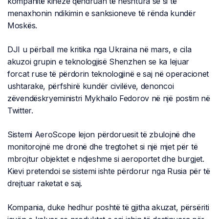
kompanitë kineze qëndruan të heshtura se si të
menaxhonin ndikimin e sanksioneve të rënda kundër
Moskës.
DJI u përball me kritika nga Ukraina në mars, e cila
akuzoi grupin e teknologjisë Shenzhen se ka lejuar
forcat ruse të përdorin teknologjinë e saj në operacionet
ushtarake, përfshirë kundër civilëve, denoncoi
zëvendëskryeministri Mykhailo Fedorov në një postim në
Twitter.
Sistemi AeroScope lejon përdoruesit të zbulojnë dhe
monitorojnë me dronë dhe tregtohet si një mjet për të
mbrojtur objektet e ndjeshme si aeroportet dhe burgjet.
Kievi pretendoi se sistemi ishte përdorur nga Rusia për të
drejtuar raketat e saj.
Kompania, duke hedhur poshtë të gjitha akuzat, përsëriti