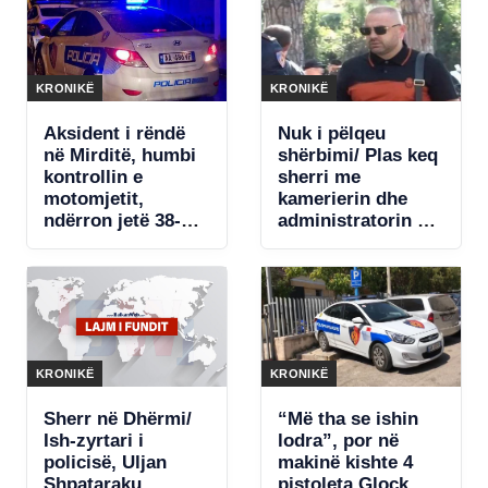
KRONIKË
KRONIKË
Aksident i rëndë
Nuk i pëlqeu
në Mirditë, humbi
shërbimi/ Plas keq
kontrollin e
sherri me
motomjetit,
kamerierin dhe
ndërron jetë 38-
administratorin e
vjeçari nga Kosova
hotelit në Dhërmi,
ish-zyrtari i
policisë i kërcënoi
me jetë. Shpallet
në kërkim
KRONIKË
KRONIKË
Sherr në Dhërmi/
“Më tha se ishin
Ish-zyrtari i
lodra”, por në
policisë, Uljan
makinë kishte 4
Shpataraku
pistoleta Glock.