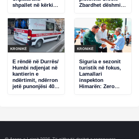
shpallet në kërkim.
Zbardhet dëshmia
Ja çfarë dyshohet
e të arrestuarit në
Sarandë
KRONIKË
KRONIKË
E rëndë në Durrës/
Siguria e sezonit
Humbi ndjenjat në
turistik në fokus,
kantierin e
Lamallari
ndërtimit, ndërron
inspekton
jetë punonjësi 40-
Himarën: Zero
vjeçar
tolerancë ndaj
shkeljeve!