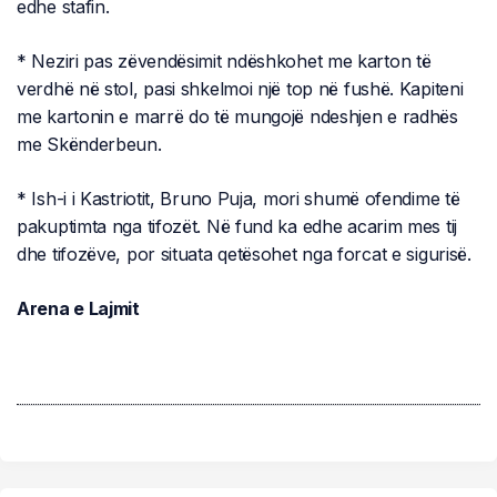
edhe stafin.
* Neziri pas zëvendësimit ndëshkohet me karton të
verdhë në stol, pasi shkelmoi një top në fushë. Kapiteni
me kartonin e marrë do të mungojë ndeshjen e radhës
me Skënderbeun.
* Ish-i i Kastriotit, Bruno Puja, mori shumë ofendime të
pakuptimta nga tifozët. Në fund ka edhe acarim mes tij
dhe tifozëve, por situata qetësohet nga forcat e sigurisë.
Arena e Lajmit