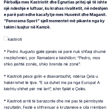
Përballja mes Kastriotit dhe Egnatias pritej që të ishte
një ndeshje e luftuar, ku krahas rivalitetit, në ndeshjen
e parë pati edhe kacafytje mes Huseinit dhe Maganit.
“Panorama Sport” sjell momentet më pikante nga ky
takim i luajtur në Kamzë.
* Pedro Augusto gjatë pjesës së parë nuk shfaqi shumë
rrezikshmëri, por Ramadani e këshillon: “Pedro, mos
shko jashtë zonës, shko brenda në zonë”.
* Kastrioti pësoi golin e disavantazhit, ndërsa Çela u
hakërrehet të tijve. “E sa duhet me pa nga Europa! A
kështu shihet për më lart”, ishin fjalët e Çelës.
* Kastrioti arriti të barazonte dhe më pas të përmbyste
rezultatin. Festë e shfrenuar e krutanëve e cila rrëmben