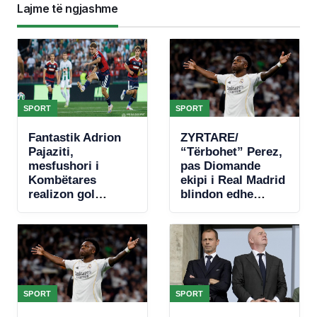
Lajme të ngjashme
SPORT
SPORT
Fantastik Adrion
ZYRTARE/
Pajaziti,
“Tërbohet” Perez,
mesfushori i
pas Diomande
Kombëtares
ekipi i Real Madrid
realizon gol
blindon edhe
spektakolar në
Vinicius jr
Conference
League (VIDEO)
SPORT
SPORT