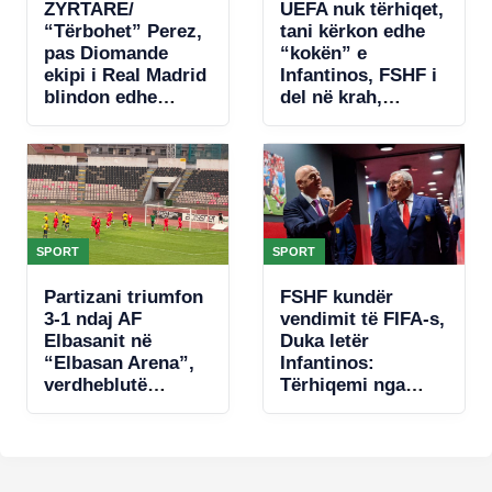
ZYRTARE/
UEFA nuk tërhiqet,
“Tërbohet” Perez,
tani kërkon edhe
pas Diomande
“kokën” e
ekipi i Real Madrid
Infantinos, FSHF i
blindon edhe
del në krah,
Vinicius jr
revokon
mbështetjen ndaj
presidentit të
FIFA-s
SPORT
SPORT
Partizani triumfon
FSHF kundër
3-1 ndaj AF
vendimit të FIFA-s,
Elbasanit në
Duka letër
“Elbasan Arena”,
Infantinos:
verdheblutë
Tërhiqemi nga
krijojnë raste, por
fotografia!
paguajnë gabimet
në mbrojtje