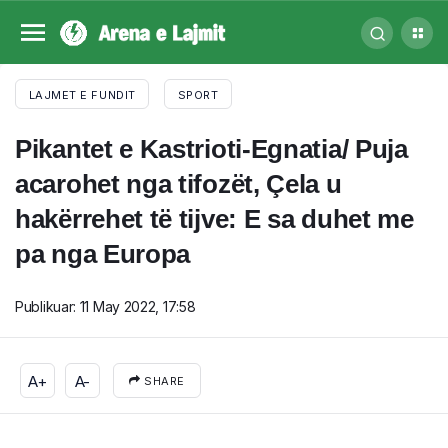
LAJMET E FUNDIT
SPORT
Pikantet e Kastrioti-Egnatia/ Puja
acarohet nga tifozët, Çela u
hakërrehet të tijve: E sa duhet me
pa nga Europa
Publikuar:
11 May 2022, 17:58
A+
A-
SHARE