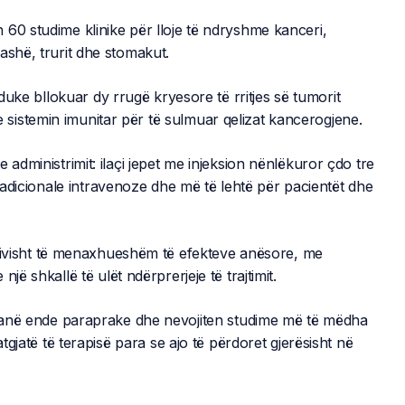
60 studime klinike për lloje të ndryshme kanceri,
ashë, trurit dhe stomakut.
 duke bllokuar dy rrugë kryesore të rritjes së tumorit
istemin imunitar për të sulmuar qelizat kancerogjene.
 administrimit: ilaçi jepet me injeksion nënlëkuror çdo tre
tradicionale intravenoze dhe më të lehtë për pacientët dhe
elativisht të menaxhueshëm të efekteve anësore, me
jë shkallë të ulët ndërprerjeje të trajtimit.
t janë ende paraprake dhe nevojiten studime më të mëdha
atgjatë të terapisë para se ajo të përdoret gjerësisht në