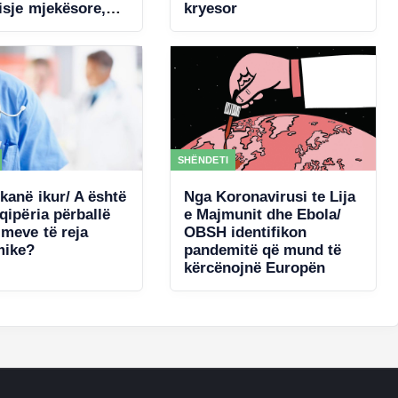
isje mjekësore,
kryesor
a akordon 4 mln €
ncertin e Kanye
SHËNDETI
kanë ikur/ A është
Nga Koronavirusi te Lija
qipëria përballë
e Majmunit dhe Ebola/
imeve të reja
OBSH identifikon
mike?
pandemitë që mund të
kërcënojnë Europën