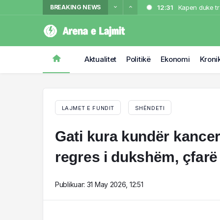
BREAKING NEWS
12:31
Kapen duke tra
12:27
FOTO/ Rodri “
12:09
Aksident i rë
11:53
CONFERENCE LE
Aktualitet
Politikë
Ekonomi
Kroni
11:45
Aksident i rën
LAJMET E FUNDIT
SHËNDETI
Gati kura kundër kanceri
regres i dukshëm, çfarë z
Publikuar:
31 May 2026, 12:51