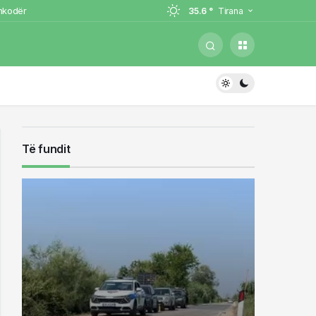
Shkodër
35.6 °
Tirana
zyrtare
ëndë
nd (VIDEO)
dje të rëndë
Të fundit