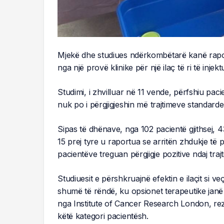
Mjekë dhe studiues ndërkombëtarë kanë raportua
nga një provë klinike për një ilaç të ri të in
Studimi, i zhvilluar në 11 vende, përfshiu pac
nuk po i përgjigjeshin më trajtimeve standarde
Sipas të dhënave, nga 102 pacientë gjithsej, 
15 prej tyre u raportua se arritën zhdukje të 
pacientëve treguan përgjigje pozitive ndaj trajti
Studiuesit e përshkruajnë efektin e ilaçit si 
shumë të rëndë, ku opsionet terapeutike janë 
nga Institute of Cancer Research London, rez
këtë kategori pacientësh.