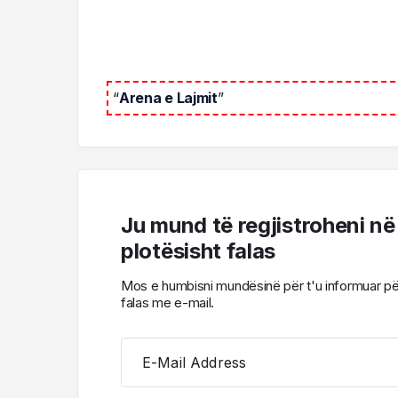
“
Arena e Lajmit
”
Ju mund të regjistroheni në
plotësisht falas
Mos e humbisni mundësinë për t'u informuar për l
falas me e-mail.
E-Mail Address