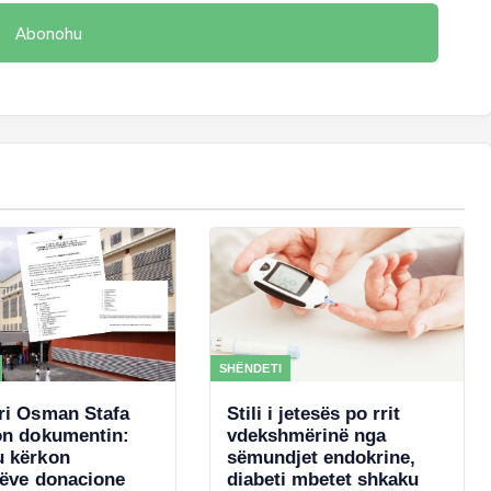
SHËNDETI
ri Osman Stafa
Stili i jetesës po rrit
on dokumentin:
vdekshmërinë nga
 kërkon
sëmundjet endokrine,
rëve donacione
diabeti mbetet shkaku