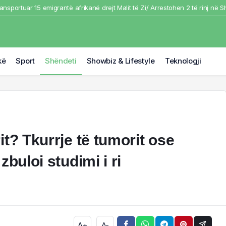
nsportuar 15 emigrantë afrikanë drejt Malit të Zi/ Arrestohen 2 të rinj në 
tradhton” Real Madrid, i thotë “Po” Barçës, Laporta paraqet ofertën e parë 
ndë në Lushnje /Furgoni përfundon në kanal, një i moshuar në gjendje të r
AGUE/ Drita shkëlqen në San Marino, Shkëndija e pafat, dorëzohet në fu
kë
Sport
Shëndeti
Showbiz & Lifestyle
Teknologji
dë në aksin Fier-Shegan,/urgoni përfundon në kanal, një i moshuar në gjen
t? Tkurrje të tumorit ose
buloi studimi i ri
A+
A-