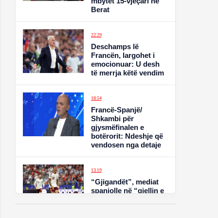
mbytet 15-vjeçari në
Berat
22:29
Deschamps lë
Francën, largohet i
emocionuar: U desh
të merrja këtë vendim
18:54
Francë-Spanjë/
Shkambi për
gjysmëfinalen e
botërorit: Ndeshje që
vendosen nga detaje
13:19
“Gjigandët”, mediat
spanjolle në “qiellin e
7-të” pas triumfit ndaj
“gjelave”. Zhgënjimi
pushton Francën,