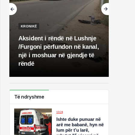
KRONIKË
Aksident i rëndë në Lushnje
/Furgoni përfundon në kanal,
një i moshuar në gjendje të
rëndë
Të ndryshme
13:24
Ishte duke punuar në
arë me babanë, hyn në
lum për t’u larë,