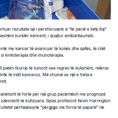
r rezultate që i përshkruajnë si “të parat e këtij lloji”
jektueshëm kundër kancerit, i quajtur amibantaumab.
ientë me kancer të avancuar të kokës dhe qafës, të cilët
 si kimioterapia dhe imunoterapia.
43 patën tkurrje të tumorit ose regres të dukshëm, ndërsa
plotë të indit kanceroz. Më shumë se një e treta e
mit.
veçanërisht të fortë për një grup pacientësh me prognozë
zakonisht të kufizuara. Sipas profesorit Kevin Harrington
ultatet përfaqësojnë “përgjigje me forcë të paparë” në