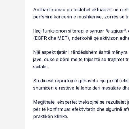
Amibantaumab po testohet aktualisht në rreth 
përfshirë kancerin e mushkërive, zorrës së tr
Ilaçi funksionon si terapi e synuar “e zgjuar”,
(EGFR dhe MET), ndërkohë që aktivizon edhe s
Një aspekt tjetër i rëndësishëm është mënyra e
javë, duke e bërë më të thjeshtë se trajtimet 
spitalet.
Studiuesit raportojnë gjithashtu një profil r
shumicën e rasteve të lehta deri mesatare dhe n
Megjithatë, ekspertët theksojnë se rezultate
për të konfirmuar efektivitetin dhe sigurinë af
praktikën klinike.