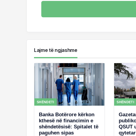
Lajme të ngjashme
SHËNDETI
SHËNDETI
Banka Botërore kërkon
Gazeta
kthesë në financimin e
publik
shëndetësisë: Spitalet të
QSUT u
paguhen sipas
qyteta