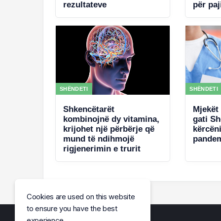
rezultateve
për paj
qeveri
për ko
West
SHËNDETI
SHËNDETI
Shkencëtarët
Mjekët 
kombinojnë dy vitamina,
gati Sh
krijohet një përbërje që
kërcën
mund të ndihmojë
pande
rigjenerimin e trurit
Cookies are used on this website
to ensure you have the best
experience.